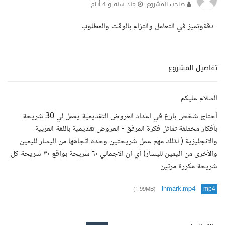
صاحب المشروع
منذ سنة و 4 أيام
دقةوتميز في التعامل والتزام بالوقت والمطلوب
تفاصيل المشروع
السلام عليكم
أحتاج شخص بارع في إعداد العروض التقديمية يعمل لي 30 شريحة
بأفكار مختلفة تماثل فكرة المرفق - العروض تقديمية باللغة العربية
والانجليزية ( لذلك مهم عمل شريحتين وحده اتجاهها من اليسار لليمين
والأخرى من اليمين لليسار) أي ان الاجمالي ٦٠ شريحة بواقع ٣٠ شريحة كل
شريحة مكررة مرتين
inmark.mp4
(1.99MB)
mp4