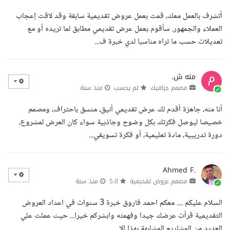
أتشرف بالعمل معك، قمت بعمل عروض تقديمية سابقة وقد لاقت إعجاب
العملاء والجمهور. سأقوم بعمل عرض تقديمي مطابق لما تريده أو مع
تعديلات حسب ما تراه مناسبا لدي خبرة ف...
منه ش.
مصمم جرافيك
لم يحسب
منذ سنة
أنا منه، جاهزة أقدم لك عرض تقديمي أنيق، منسق باحتراف، ومصمم
خصيصا ليوصل فكرتك بكل وضوح وجاذبية سواء كان العرض لمشروع،
دورة تدريبية، مادة تعليمية، أو فكرة تسويقي...
Ahmed F.
مصمم عروض تقديمية
5.0
منذ سنة
السلام عليكم .... معكم احمد فاروق خبرة 3 سنوات في اعداد العروض
التقديمية قرأت عرضك جيدا وفهمته وابشركم خيرا... حيث عملت علي
العديد من المشاريع المشابهة بهذا الا...