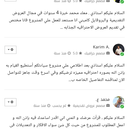
مصمم جرافيك
5.0
منذ سنة
السلام عليكم استاذي . معك محمد خبرة 4 سنوات في مجال العروض
التقديمية والبروفايل كامبني انا مستعد للعمل علي المشروع فانا مختص
في تقديم العروض الاحترافيه الجذابه ...
Karim A.
مصمم جرافيك
5.0
منذ سنة
السلام عليكم استاذي بعد اطلاعي علي مشروع سيادتكم أستطيع القيام به
بإذن الله بصوره احترافيه مميزه ترضيكم وفي اسرع وقت جاهز للتواصل
الان لمناقشه التفاصيل الخاصه ب...
محمد ع.
مصمم عروض تقديمية
لم يحسب
منذ سنة
السلام عليكم ، قرأت عرضك و اتمني اني اقدر اساعدك فيه بإذن الله و
اعمل المطلوب للمشروع من حيث كل شئ سواء الافكار و التعديلات فى