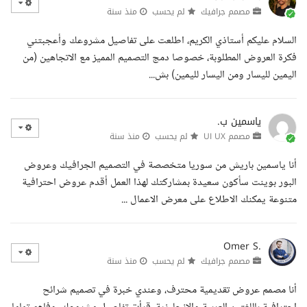
مصمم جرافيك
لم يحسب
منذ سنة
السلام عليكم أستاذي الكريم، اطلعت على تفاصيل مشروعك وأعجبتني
فكرة العروض المطلوبة، خصوصا دمج التصميم المميز مع الاتجاهين (من
اليمين لليسار ومن اليسار لليمين) بش...
ياسمين ب.
مصمم UI UX
لم يحسب
منذ سنة
أنا ياسمين باريش من سوريا متخصصة في التصميم الجرافيك وعروض
البور بوينت سأكون سعيدة بمشاركتك لهذا العمل أقدم عروض احترافية
متنوعة يمكنك الاطلاع على معرض الاعمال ...
Omer S.
مصمم جرافيك
لم يحسب
منذ سنة
أنا مصمم عروض تقديمية محترف، وعندي خبرة في تصميم شرائح