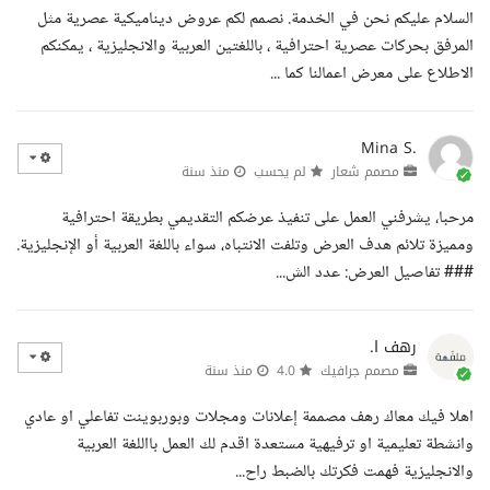
السلام عليكم نحن في الخدمة. نصمم لكم عروض ديناميكية عصرية مثل
المرفق بحركات عصرية احترافية ، باللغتين العربية والانجليزية ، يمكنكم
الاطلاع على معرض اعمالنا كما ...
Mina S.
مصمم شعار
لم يحسب
منذ سنة
مرحبا، يشرفني العمل على تنفيذ عرضكم التقديمي بطريقة احترافية
ومميزة تلائم هدف العرض وتلفت الانتباه، سواء باللغة العربية أو الإنجليزية.
### تفاصيل العرض: عدد الش...
رهف ا.
مصمم جرافيك
4.0
منذ سنة
اهلا فيك معاك رهف مصممة إعلانات ومجلات وبوربوينت تفاعلي او عادي
وانشطة تعليمية او ترفيهية مستعدة اقدم لك العمل بااللغة العربية
والانجليزية فهمت فكرتك بالضبط راح...