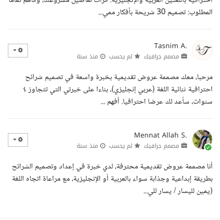
احترافية باللغتين العربية والإنجليزية. قرأت تفاصيل مشروعك، وفاهم تماما
المطلوب: تصميم 30 شريحة بأفكار ممي...
Tasnim A.
مصمم جرافيك
لم يحسب
منذ سنة
مرحبا، معك مصممة عروض تقديمية بخبرة واسعة في تصميم شرائح
احترافية ثنائية اللغة (عربي إنجليزي)، بناءا على خبرتي التي تتجاوز ٤
سنوات، سأعد لك عرضا احترافيا. أفهم ...
Mennat Allah S.
مصمم جرافيك
لم يحسب
منذ سنة
أنا مصممة عروض تقديمية محترفة، لدي خبرة في إعداد وتصميم الشرائح
بطريقة إبداعية وجذابة سواء بالعربية أو الإنجليزية، مع مراعاة اتجاه اللغة
(يمين لليسار / يسار للي...