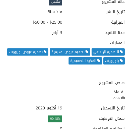
حالة المشروع
مكتمل
تاريخ النشر
منذ سنة
الميزانية
$25.00 - $50.00
مدة التنفيذ
3 أيام
المهارات
التصميم الإبداعي
تصميم عروض تقديمية
تصميم عروض بوربوينت
باوربوينت
الفكرة التصميمية
صاحب المشروع
Ma A.
باحث
تاريخ التسجيل
19 أكتوبر 2020
معدل التوظيف
90.48%
المشاريع المفتوحة
0