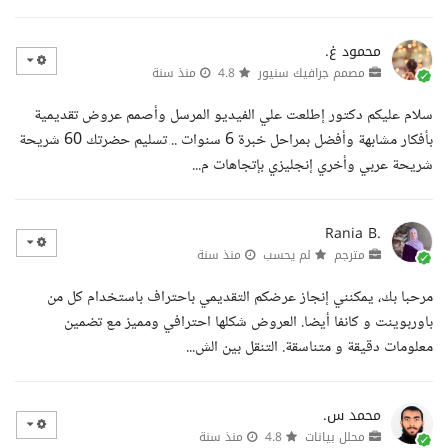
محمود غ.
مصمم جرافيك سنيور
4.8
منذ سنة
سلام عليكم دكتور إطلعت علي الفيديو المرسل وأصمم عروض تقديمية
بأفكار مشابهة وأفضل بمراحل خبرة 6 سنوات .. تسليم حضرتك 60 شريحة
شريحة عربي وأخري إنجليزي بإتجاهات م...
Rania B.
مترجم
لم يحسب
منذ سنة
مرحبا بك، يمكنني إنجاز عرضكم التقديمي باحتراف باستخدام كل من
باوربوينت و كانفا أيضا. العروض شكلها احترافي ومميز مع تضمين
معلومات دقيقة و متناسقة. التنقل بين الش...
محمد س.
محلل بيانات
4.8
منذ سنة