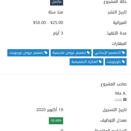
حالة المشروع
مكتمل
تاريخ النشر
منذ سنة
الميزانية
$25.00 - $50.00
مدة التنفيذ
3 أيام
المهارات
التصميم الإبداعي
تصميم عروض تقديمية
تصميم عروض بوربوينت
باوربوينت
الفكرة التصميمية
صاحب المشروع
Ma A.
باحث
تاريخ التسجيل
19 أكتوبر 2020
معدل التوظيف
90.48%
المشاريع المفتوحة
0