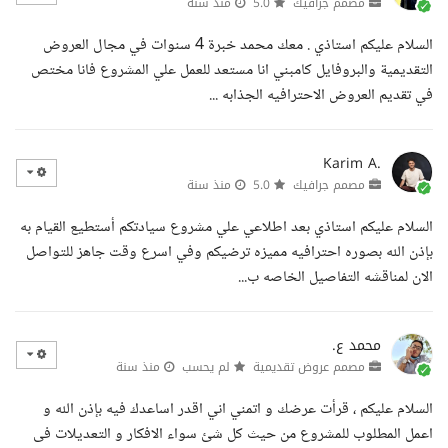
مصمم جرافيك
5.0
منذ سنة
السلام عليكم استاذي . معك محمد خبرة 4 سنوات في مجال العروض
التقديمية والبروفايل كامبني انا مستعد للعمل علي المشروع فانا مختص
في تقديم العروض الاحترافيه الجذابه ...
Karim A.
مصمم جرافيك
5.0
منذ سنة
السلام عليكم استاذي بعد اطلاعي علي مشروع سيادتكم أستطيع القيام به
بإذن الله بصوره احترافيه مميزه ترضيكم وفي اسرع وقت جاهز للتواصل
الان لمناقشه التفاصيل الخاصه ب...
محمد ع.
مصمم عروض تقديمية
لم يحسب
منذ سنة
السلام عليكم ، قرأت عرضك و اتمني اني اقدر اساعدك فيه بإذن الله و
اعمل المطلوب للمشروع من حيث كل شئ سواء الافكار و التعديلات فى