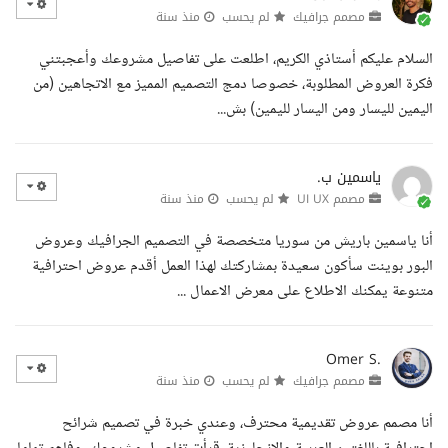
مصمم جرافيك
لم يحسب
منذ سنة
السلام عليكم أستاذي الكريم، اطلعت على تفاصيل مشروعك وأعجبتني
فكرة العروض المطلوبة، خصوصا دمج التصميم المميز مع الاتجاهين (من
اليمين لليسار ومن اليسار لليمين) بش...
ياسمين ب.
مصمم UI UX
لم يحسب
منذ سنة
أنا ياسمين باريش من سوريا متخصصة في التصميم الجرافيك وعروض
البور بوينت سأكون سعيدة بمشاركتك لهذا العمل أقدم عروض احترافية
متنوعة يمكنك الاطلاع على معرض الاعمال ...
Omer S.
مصمم جرافيك
لم يحسب
منذ سنة
أنا مصمم عروض تقديمية محترف، وعندي خبرة في تصميم شرائح