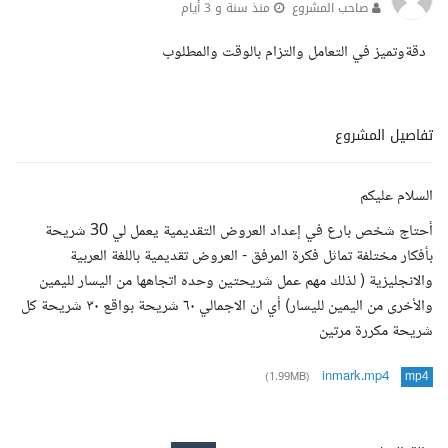
صاحب المشروع
منذ سنة و 3 أيام
دقةوتميز في التعامل والتزام بالوقت والمطلوب
تفاصيل المشروع
السلام عليكم
أحتاج شخص بارع في إعداد العروض التقديمية يعمل لي 30 شريحة
بأفكار مختلفة تماثل فكرة المرفق - العروض تقديمية باللغة العربية
والانجليزية ( لذلك مهم عمل شريحتين وحده اتجاهها من اليسار لليمين
والأخرى من اليمين لليسار) أي ان الاجمالي ٦٠ شريحة بواقع ٣٠ شريحة كل
شريحة مكررة مرتين
inmark.mp4
(1.99MB)
mp4