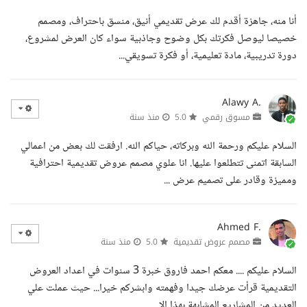
أنا منه، جاهزة أقدم لك عرض تقديمي أنيق، منسق باحتراف، ومصمم
خصيصا ليوصل فكرتك بكل وضوح وجاذبية سواء كان العرض لمشروع،
دورة تدريبية، مادة تعليمية، أو فكرة تسويقي...
Alawy A.
مسوق رقمي
5.0
منذ سنة
السلام عليكم ورحمة الله وبركاته، حياكم الله. ارفقت لك بعض من اعمالي
السابقة اتمنى تتطلعوا عليها. انا علوي مصمم عروض تقديمية احترافية
ومميزة وقادر على تصميم عرض ...
Ahmed F.
مصمم عروض تقديمية
5.0
منذ سنة
السلام عليكم .... معكم احمد فاروق خبرة 3 سنوات في اعداد العروض
التقديمية قرأت عرضك جيدا وفهمته وابشركم خيرا... حيث عملت علي
العديد من المشاريع المشابهة بهذا الا...