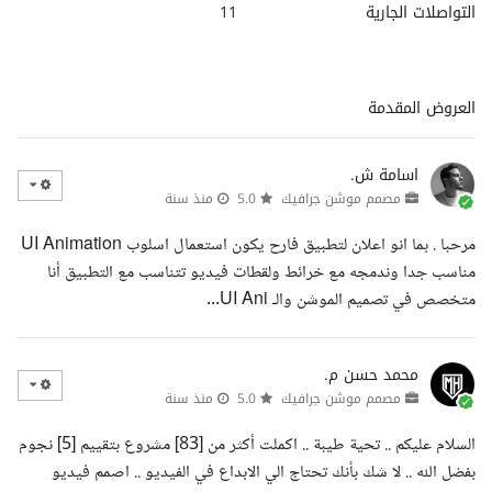
التواصلات الجارية
11
العروض المقدمة
اسامة ش.
مصمم موشن جرافيك
5.0
منذ سنة
مرحبا . بما انو اعلان لتطبيق فارح يكون استعمال اسلوب UI Animation
مناسب جدا وندمجه مع خرائط ولقطات فيديو تتناسب مع التطبيق أنا
متخصص في تصميم الموشن والـ UI Ani...
محمد حسن م.
مصمم موشن جرافيك
5.0
منذ سنة
السلام عليكم .. تحية طيبة .. اكملت أكثر من [83] مشروع بتقييم [5] نجوم
بفضل الله .. لا شك بأنك تحتاج الي الابداع في الفيديو .. اصمم فيديو