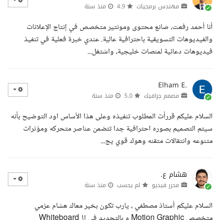
مهندس برمجيات
4.9
منذ سنة
أنا أحمد رفعت، صانع محتوى ومونتير متخصص في إنتاج الإعلانات
والفيديوهات التسويقية باحترافية عالية. عندي خبرة فعلية في تنفيذ
فيديوهات دعائية لمنصات خليجية، واشتغل...
Elham E.
مصمم جرافيك
5.0
منذ سنة
السلام عليكم قررأت المطلوب تنفيذه وعلى هذا الأساس اود التوضيح بأنه
سيتم التصميم بصوره احترافية جدا تتضمن عناصر متحركه ومؤثرات
متنوعه وانتقالات متقنه وهوك قوي يج...
هشام ع.
محرر فيديو
لم يحسب
منذ سنة
السلام عليكم أستاذ مصطفي ، يارب تكون بخير معاك هشام عزمي
متخصص Motion Graphic و بالتحديد في الWhiteboard