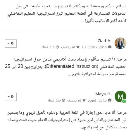
السلام عليكم ورحمة الله وبركاته، ا/ تسنيم م. - تحية طيبة - في ظل
التحولات المتسارعة في أنظمة التعليم، تبرز استراتيجية التعليم التفاضلي
كأحد أكثر الأساليب تأثيرا...
Ziad A.
مطور Full Stack
لم يحسب
منذ سنة
مرحبا، ا / تسنيم سأقوم بإعداد بحث أكاديمي شامل حول استراتيجية
التعليم التفاضلي (Differentiated Instruction)، يتراوح بين 20 إلى 25
صفحة، مع صياغة احترافية تلتزم ...
Maya H.
مدقق لغوي
لم يحسب
منذ سنة
مرحبا: أنا مايا، لدي إجازة في اللغة العربية ودبلوم تأهيل تربوي وماجستير
في المناهج وبالتالي لدي خبرة في إستراتيجيات التعلم حيث قمت بإعداد
بحث متكامل عن إستراتيج...