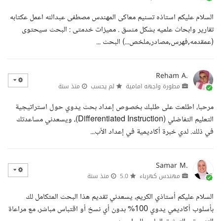
السلام عليكم استاذه تسنيم معاكى المهندس مصطفى عبدالله اعمل عكتابه
تقارير وابحاث علميه بشكل منسق . مميزات خدمتى : البحث سيحتوى
(عمقدمه,فهرس,مصادر,ملخص...) البحث ...
Reham A.
مطورة واجهه امامية
لم يحسب
منذ سنة
مرحبا، اطلعت على طلبك بخصوص إعداد بحث يدوي حول استراتيجية
التعليم التفاضلي (Differentiated Instruction)، ويسعدني مساعدتك
في ذلك. لدي خبرة أكاديمية في إعداد الأب...
Samar M.
مهندس كهرباء
5.0
منذ سنة
السلام عليكم أستاذي الكريم، يسعدني تقديم هذا البحث المتكامل لك
بأسلوب أكاديمي يدوي 100% بدون أي نسخ أو اقتباس مباشر، مع مراعاة