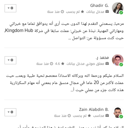
Ghadir G.
مدخل بيانات
لم يحسب
منذ سنة
مرحبا، يسعدني التقدم لهذا الدور، حيث أرى أنه يتوافق تماما مع خبراتي
ومهاراتي المهنية. نبذة عن خبرتي: عملت سابقا في شركة Kingdom Hub،
حيث كنت مسؤولة عن: التواصل ...
محمد ر.
معلق صوتي مدخل بيانات
4.6
منذ سنة
السلام عليكم ورحمة الله وبركاته الاستاذ/ معتصم تحية طبية وبعد،،، حيث
عملت لأكثر من 20 عاما في مجال منسق عام بمعني أنه مهام السكرتارية
هذه كانت جزء من عملي حيث أ...
Zain Alabdin B.
محاسب
لم يحسب
منذ سنة
السلام عليكم، أنا زين يسعدني التقدم لتنفيذ هذا المشروع، وأود أن