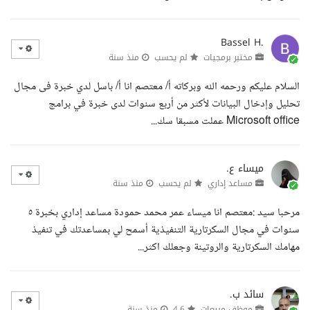
Bassel H.
مختبر برمجيات
لم يحسب
منذ سنة
السلام عليكم ورحمه الله وبركاته أ/ معتصم انا أ/ باسل لدي خبرة فى مجال
تحليل وإدخال البيانات لأكثر من أربع سنوات لدى خبرة في برامج
Microsoft office عملت مسبقا سك...
ميساء ع.
مساعد إداري
لم يحسب
منذ سنة
مرحبا سيد :معتصم انا ميساء عمر محمد حمودة مساعد إداري بخبرة ٥
سنوات في مجال السكرتارية التنفيذية أسمح لي بمساعدتك في تنفيذ
مهامك السكرتارية والروتينة وجعلك اكثر...
سائد ب.
موظف مبيعات
4.6
منذ سنة