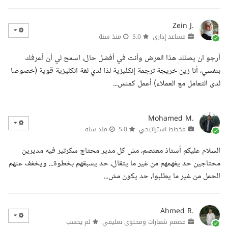
Zein J.
مساعد إداري
5.0
منذ سنة
أرجو ان يصلك هذا العرض وأنت في أفضل حال، اسمح لي أن أعرفك
بنفسي، أنا زين خريجة ترجمة إنكليزية لذا لدي لغة انكليزية قوية (خصوصا
لدى التعامل مع العملاء) أعمل كمنس...
Mohamed M.
مخطط استراتيجي
5.0
منذ سنة
السلام عليكم أستاذ معتصم، مش كل مدير محتاج سكرتير فيه مديرين
محتاجين حد يفهمهم من غير ما يتقال، حد يسبقهم بخطوة... ويخفف عنهم
الحمل من غير ما يطلبوا، حد يكون مش...
Ahmed R.
مصمم شعارات ومحتوى تعليمي
لم يحسب