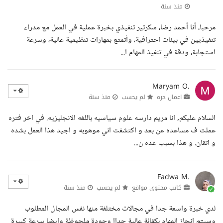
منذ سنة
مرحبا، أنا أحمد رضا، سكرتير تنفيذي بخبرة عملية في العمل مع مدراء
تنفيذيين في بيئات احترافية، وأتمتع بمهارات تنظيمية عالية، وسرعة
استجابة، ودقة في تنفيذ المهام ا...
Maryam O.
اعمال حره
لم يحسب
منذ سنة
السلام عليكم, انا مريم دارسه علوم سياسيه باللغه الانجليزيه. في اخر فتره
عملت ف مساعده عن بعد و اكتشفت اني موهوبه و اجيد هذا العمل بشده
و اتقان. و هذا بسبب عده ن...
Fadwa M.
كاتب محتوى مواقع
لم يحسب
منذ سنة
لدي خبرة واسعة جدا في مجالات مختلفة منها نفس المجال المطلوب
وسيتم انجاز المهام بكفائة عالية جداا وجودة ملحوظة وايضا سرعة كبيرة