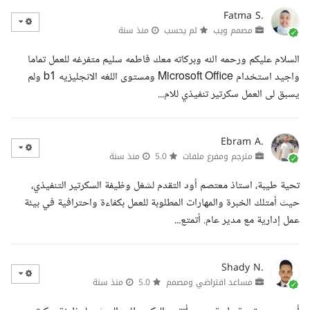
Fatma S.
مصمم ويب
لم يحسب
منذ سنة
السلام عليكم ورحمه الله وبركاته معك فاطمه سليم متفرغه للعمل تماما
واجيد استخدام Microsoft Office ومستوى اللغه الانجليزيه b1 ولم
يسبق لى العمل سكرتير تنفيذي للام...
Ebram A.
مترجم ومفرغ ملفات
5.0
منذ سنة
تحية طيبة، استاذ معتصم أود التقدم لشغل وظيفة السكرتير التنفيذي،
حيث أمتلك الخبرة والمهارات المطلوبة للعمل بكفاءة واحترافية في بيئة
عمل إدارية مع مدير عام. أتمتع...
Shady N.
مساعد افتراضي ومصمم
5.0
منذ سنة