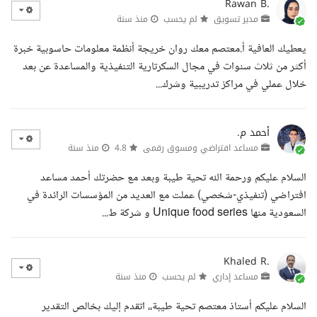
Rawan B.
مدير تسويق
لم يحسب
منذ سنة
يعطيك العافية أ.معتصم معك روان خريجة أنظمة معلومات حاسوبية خبرة
أكثر من ثلاث سنوات في مجال السكرتارية التنفيذية والمساعدة عن بعد
خلال عملي في مراكز تدريبية وشرك...
أحمد م.
مساعد افتراضي ومسوق رقمى
4.8
منذ سنة
السلام عليكم ورحمة الله تحية طيبة وبعد مع حضرتك أحمد مساعد
افتراضي (تنفيذي-شخصي) عملت مع العديد من المؤسسات الرائدة في
السعودية منها Unique food series و شركة ط...
Khaled R.
مساعد إداري
لم يحسب
منذ سنة
السلام عليكم أستاذ معتصم تحية طيبة،، اتقدم إليك بخالص التقدير