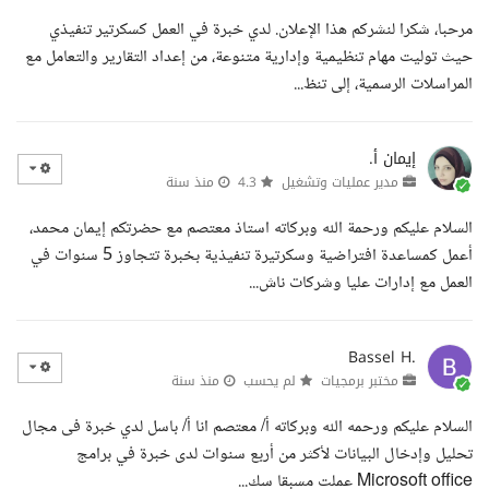
مرحبا، شكرا لنشركم هذا الإعلان. لدي خبرة في العمل كسكرتير تنفيذي
حيث توليت مهام تنظيمية وإدارية متنوعة، من إعداد التقارير والتعامل مع
المراسلات الرسمية، إلى تنظ...
إيمان أ.
مدير عمليات وتشغيل
4.3
منذ سنة
السلام عليكم ورحمة الله وبركاته استاذ معتصم مع حضرتكم إيمان محمد،
أعمل كمساعدة افتراضية وسكرتيرة تنفيذية بخبرة تتجاوز 5 سنوات في
العمل مع إدارات عليا وشركات ناش...
Bassel H.
مختبر برمجيات
لم يحسب
منذ سنة
السلام عليكم ورحمه الله وبركاته أ/ معتصم انا أ/ باسل لدي خبرة فى مجال
تحليل وإدخال البيانات لأكثر من أربع سنوات لدى خبرة في برامج
Microsoft office عملت مسبقا سك...