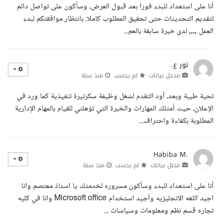
أنا على استعداد للبدء فورا بعد قبول العرض، وسأكون على تواصل دائم
لتقديم التحديثات حتى تحقيق المطلوب كاملا. بانتظار موافقتكم لبدء
العمل ,,,, لدى خبرة سابقة بالعم...
نور ع.
مدخل بيانات
لم يحسب
منذ سنة
تحية طيبة وبعد، أود التقدم لشغل وظيفة سكرتيرة تنفيذية كما ورد في
الإعلان، حيث أمتلك المهارات والخبرة التي تؤهلني للقيام بالمهام الإدارية
المطلوبة بكفاءة واحتراف...
Habiba M.
محلل بيانات
لم يحسب
منذ سنة
أنا على استعداد للبدء وسأكون مسروره لخدمتك يا استاذ معتصم وانا
اجيد اللغه الانجليزيه وأجيد استخدام Microsoft office وانا في كليه
تجاره قسم نظم ومعلومات وسياسات ...