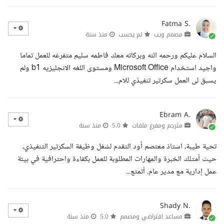
Fatma S.
مصمم ويب
لم يحسب
منذ سنة
السلام عليكم ورحمه الله وبركاته معك فاطمه سليم متفرغه للعمل تماما
واجيد استخدام Microsoft Office ومستوى اللغه الانجليزيه b1 ولم
يسبق لى العمل سكرتير تنفيذي للام...
Ebram A.
مترجم ومفرغ ملفات
5.0
منذ سنة
تحية طيبة، استاذ معتصم أود التقدم لشغل وظيفة السكرتير التنفيذي،
حيث أمتلك الخبرة والمهارات المطلوبة للعمل بكفاءة واحترافية في بيئة
عمل إدارية مع مدير عام. أتمتع...
Shady N.
مساعد افتراضي ومصمم
5.0
منذ سنة