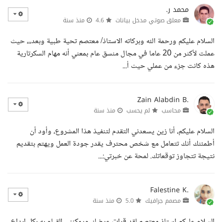
محمد ر.
معلق صوتي مدخل بيانات
4.6
منذ سنة
السلام عليكم ورحمة الله وبركاته الاستاذ/ معتصم تحية طبية وبعد،،، حيث
عملت لأكثر من 20 عاما في مجال منسق عام بمعني أنه مهام السكرتارية
هذه كانت جزء من عملي حيث أ...
Zain Alabdin B.
محاسب
لم يحسب
منذ سنة
السلام عليكم، أنا زين يسعدني التقدم لتنفيذ هذا المشروع، وأود أن
أطمئنك أنك تتعامل مع شخص محترف يقدر جودة العمل ويهتم بتقديم
نتيجة تتجاوز توقعاتك. لمحة عن خبرتي:...
Falestine K.
مصمم جرافيك
5.0
منذ سنة
السلام عليكم استاذ معتصم لقد قرات عرضك ويمكنني القيام به بكل إبداع