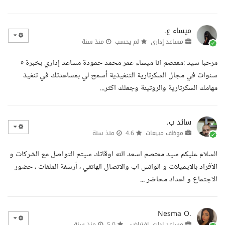
ميساء ع.
مساعد إداري
لم يحسب
منذ سنة
مرحبا سيد :معتصم انا ميساء عمر محمد حمودة مساعد إداري بخبرة ٥
سنوات في مجال السكرتارية التنفيذية أسمح لي بمساعدتك في تنفيذ
مهامك السكرتارية والروتينة وجعلك اكثر...
سائد ب.
موظف مبيعات
4.6
منذ سنة
السلام عليكم سيد معتصم اسعد الله اوقاتك سيتم التواصل مع الشركات و
الأفراد بالايميلات و الواتس اب والاتصال الهاتفي ، أرشفة الملفات ، حضور
الاجتماع و اعداد محاضر ...
Nesma O.
مساعد إداري افتراضي
5.0
منذ سنة