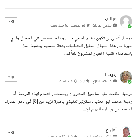
مينا ب.
مدخل بيانات
لم يحسب
منذ سنة
مرحبا، أتمنى أن تكون بخير. اسمي مينا، وأنا متخصص في المجال ولدي
خبرة في هذا المجال. تحليل المتطلبات بدقة. تصميم وتنفيذ الحل
باستخدام تقنية اختبار المشروع للتأكد...
ردينه أ.
مساعد إداري
5.0
منذ سنة
مرحبا، اطلعت على تفاصيل المشروع ويسعدني التقدم لهذه الفرصة. أنا
ردينة محمد ابو حطب ، سكرتير تنفيذي بخبرة تزيد عن [8] في دعم المدراء
التنفيذيين وإدارة المهام الإ...
أمل ع.
كاتب محتوى إبداعي
5.0
منذ سنة