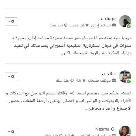
ميساء ع.
مساعد إداري
لم يحسب
منذ سنة
مرحبا سيد :معتصم انا ميساء عمر محمد حمودة مساعد إداري بخبرة ٥
سنوات في مجال السكرتارية التنفيذية أسمح لي بمساعدتك في تنفيذ
مهامك السكرتارية والروتينة وجعلك اكثر...
سائد ب.
موظف مبيعات
4.6
منذ سنة
السلام عليكم سيد معتصم اسعد الله اوقاتك سيتم التواصل مع الشركات و
الأفراد بالايميلات و الواتس اب والاتصال الهاتفي ، أرشفة الملفات ، حضور
الاجتماع و اعداد محاضر ...
Nesma O.
مساعد إداري افتراضي
5.0
منذ سنة