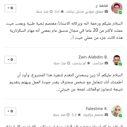
محمد ر.
معلق صوتي مدخل بيانات
4.6
منذ سنة
السلام عليكم ورحمة الله وبركاته الاستاذ/ معتصم تحية طبية وبعد،،، حيث
عملت لأكثر من 20 عاما في مجال منسق عام بمعني أنه مهام السكرتارية
هذه كانت جزء من عملي حيث أ...
Zain Alabdin B.
محاسب
لم يحسب
منذ سنة
السلام عليكم، أنا زين يسعدني التقدم لتنفيذ هذا المشروع، وأود أن
أطمئنك أنك تتعامل مع شخص محترف يقدر جودة العمل ويهتم بتقديم
نتيجة تتجاوز توقعاتك. لمحة عن خبرتي:...
Falestine K.
مصمم جرافيك
5.0
منذ سنة
السلام عليكم استاذ معتصم لقد قرات عرضك ويمكنني القيام به بكل إبداع