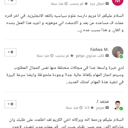
اعمال حره
لم يحسب
منذ سنة
السلام عليكم, انا مريم دارسه علوم سياسيه باللغه الانجليزيه. في اخر فتره
عملت ف مساعده عن بعد و اكتشفت اني موهوبه و اجيد هذا العمل بشده
و اتقان. و هذا بسبب عده ن...
Fadwa M.
كاتب محتوى مواقع
لم يحسب
منذ سنة
لدي خبرة واسعة جدا في مجالات مختلفة منها نفس المجال المطلوب
وسيتم انجاز المهام بكفائة عالية جداا وجودة ملحوظة وايضا سرعة كبيرة
في تنفيذ هذة المهام. امتلك العديد...
محمد ا.
مبرمج
4.9
منذ سنة
السلام عليكم ورحمة الله وبركاته اخي الكريم لقد اطلعت على طلبك وان
شاءالله اكون عند حسن ظنك حيث انني قد عملت مدير تنفيذي لاحدى