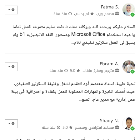
Fatma S.
مصمم ويب
لم يحسب
منذ سنة
السلام عليكم ورحمه الله وبركاته معك فاطمه سليم متفرغه للعمل تماما
واجيد استخدام Microsoft Office ومستوى اللغه الانجليزيه b1 ولم
يسبق لى العمل سكرتير تنفيذي للام...
Ebram A.
مترجم ومفرغ ملفات
5.0
منذ سنة
تحية طيبة، استاذ معتصم أود التقدم لشغل وظيفة السكرتير التنفيذي،
حيث أمتلك الخبرة والمهارات المطلوبة للعمل بكفاءة واحترافية في بيئة
عمل إدارية مع مدير عام. أتمتع...
Shady N.
مساعد افتراضي ومصمم
5.0
منذ سنة