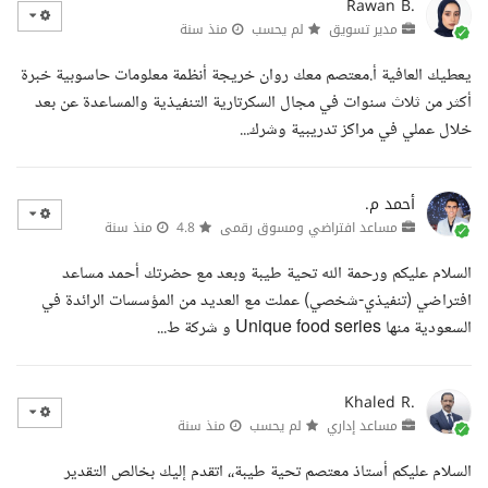
Rawan B.
مدير تسويق
لم يحسب
منذ سنة
يعطيك العافية أ.معتصم معك روان خريجة أنظمة معلومات حاسوبية خبرة
أكثر من ثلاث سنوات في مجال السكرتارية التنفيذية والمساعدة عن بعد
خلال عملي في مراكز تدريبية وشرك...
أحمد م.
مساعد افتراضي ومسوق رقمى
4.8
منذ سنة
السلام عليكم ورحمة الله تحية طيبة وبعد مع حضرتك أحمد مساعد
افتراضي (تنفيذي-شخصي) عملت مع العديد من المؤسسات الرائدة في
السعودية منها Unique food series و شركة ط...
Khaled R.
مساعد إداري
لم يحسب
منذ سنة
السلام عليكم أستاذ معتصم تحية طيبة،، اتقدم إليك بخالص التقدير