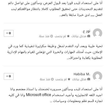
أنا على استعداد للبدء فورا بعد قبول العرض، وسأكون على تواصل دائم
لتقديم التحديثات حتى تحقيق المطلوب كاملا. بانتظار موافقتكم لبدء
العمل ,,,, لدى خبرة سابقة بالعم...
نور ع.
مدخل بيانات
لم يحسب
منذ سنة
تحية طيبة وبعد، أود التقدم لشغل وظيفة سكرتيرة تنفيذية كما ورد في
الإعلان، حيث أمتلك المهارات والخبرة التي تؤهلني للقيام بالمهام الإدارية
المطلوبة بكفاءة واحتراف...
Habiba M.
محلل بيانات
لم يحسب
منذ سنة
أنا على استعداد للبدء وسأكون مسروره لخدمتك يا استاذ معتصم وانا
اجيد اللغه الانجليزيه وأجيد استخدام Microsoft office وانا في كليه
تجاره قسم نظم ومعلومات وسياسات ...