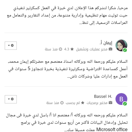
مرحبا، شكرا لنشركم هذا الإعلان. لدي خبرة في العمل كسكرتير تنفيذي
حيث توليت مهام تنظيمية وإدارية متنوعة، من إعداد التقارير والتعامل مع
المراسلات الرسمية، إلى تنظ...
إيمان أ.
مدير عمليات وتشغيل
4.3
منذ سنة
السلام عليكم ورحمة الله وبركاته استاذ معتصم مع حضرتكم إيمان محمد،
أعمل كمساعدة افتراضية وسكرتيرة تنفيذية بخبرة تتجاوز 5 سنوات في
العمل مع إدارات عليا وشركات ناش...
Bassel H.
مختبر برمجيات
لم يحسب
منذ سنة
السلام عليكم ورحمه الله وبركاته أ/ معتصم انا أ/ باسل لدي خبرة فى مجال
تحليل وإدخال البيانات لأكثر من أربع سنوات لدى خبرة في برامج
Microsoft office عملت مسبقا سك...