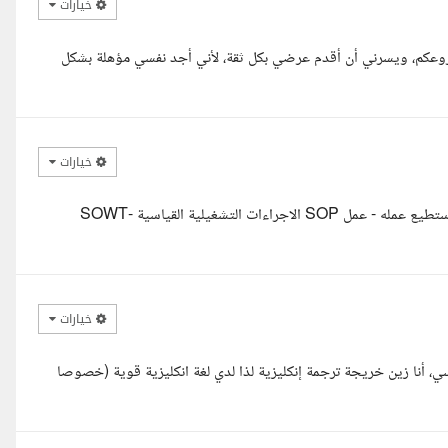
خيارات
شروعكم، ويسرني أن أقدم عرضي بكل ثقة، لأني أجد نفسي مؤهلة بشكل
خيارات
السلام عليكم انا خبره ١٤ سنه كمساعد ادار ي تنفيذي و هذه نبذه عن ما استطيع عمله - عمل SOP الاجراءات التشغيلية القياسية -SOWT
خيارات
أنا زين خريجة ترجمة إنكليزية لذا لدي لغة انكليزية قوية (خصوصا