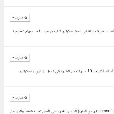
خيارات
متلك خبرة سابقة في العمل سكرتيرا تنفيذيا، حيث قمت بمهام تنظيمية
خيارات
مرحبا، أشكركم على طرح هذا المشروع. يسرني التقدم لهذه الفرصة، حيث أمتلك أكثر من 10 سنوات من الخبرة في العمل الإداري والسكرتاريا
خيارات
السلام عليكم ورحمة الله انا بتول لدي الخبره في استخدام برنامج microsoft office ولدي التفرغ التام و القدره علي العمل تحت ضغط والتواصل