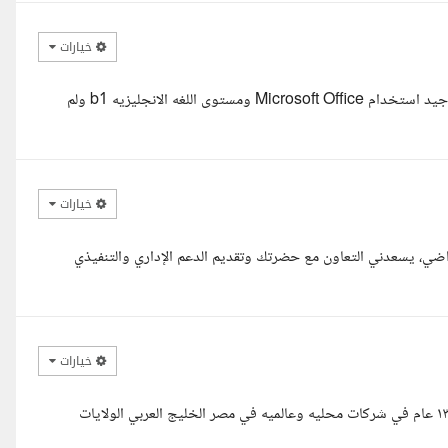
خيارات
السلام عليكم ورحمه الله وبركاته معك فاطمه سليم متفرغه للعمل تماما واجيد استخدام Microsoft Office ومستوى اللغه الانجليزيه b1 ولم
خيارات
راضي، يسعدني التعاون مع حضرتك وتقديم الدعم الإداري والتنفيذي
خيارات
بعد التحية معكم نيفين النادي ادارة اعمال دولية معتمده بخبره لاكثر من ١٣ عام في شركات محليه وعالميه في مصر الخليج العربي الولايات