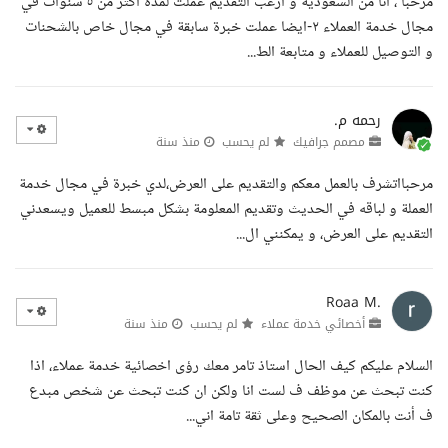
مرحبا ، أنا من السعودية و أرغب التقديم عملت لمدة اكثر من ٥ سنوات في
مجال خدمة العملاء ٢-ايضا عملت خبرة سابقة في مجال خاص بالشحنات
و التوصيل للعملاء و متابعة الط...
رحمه م.
مصمم جرافيك
لم يحسب
منذ سنة
مرحبااتشرف بالعمل معكم والتقديم على العرض،لدي خبرة في مجال خدمة
العملة و لباقه في الحديث وتقديم المعلومة بشكل مبسط للعميل ويسعدني
التقديم على العرض، و يمكنني ال...
Roaa M.
أخصائي خدمة عملاء
لم يحسب
منذ سنة
السلام عليكم كيف الحال استاذ تامر معك رؤى اخصائية خدمة عملاء، اذا
كنت تبحث عن موظف ف لست انا ولكن ان كنت تبحث عن شخص مبدع
ف أنت بالمكان الصحيح وعلى ثقة تامة اني...