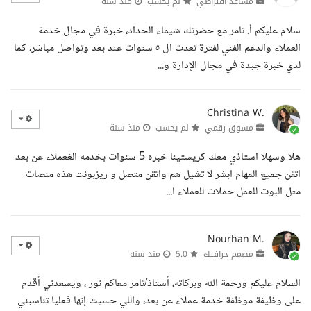
مساعد افتراضي
لم يحسب
منذ سنة
سلام عليكم أ. تامر مع حضرتك شيماء الحداد، خبرة في مجال خدمة
العملاء والدعم الفني لفترة تعدت ال ٥ سنوات عند بعد وتواصل مباشر، كما
لدي خبرة جبدة في مجال الإدارة و...
Christina W.
مسوق رقمي
لم يحسب
منذ سنة
هلا وسهلا استاذي معك كريستينا خبره 5 سنوات بخدمه الغعملاء عن بعد
اتقن جميع المهام ابشر لا تشيل هم واتقن متصل و ريزبونت هذه منصات
مثل البوت للعمل حملات للعملاء ا...
Nourhan M.
مصمم جرافيك
5.0
منذ سنة
السلام عليكم ورحمة الله وبركاته، أستاذ/تامر معاكم نور ، ويسعدني أقدم
على وظيفة موظفة خدمة عملاء عن بعد، واللي حسيت إنها فعليا تناسبني