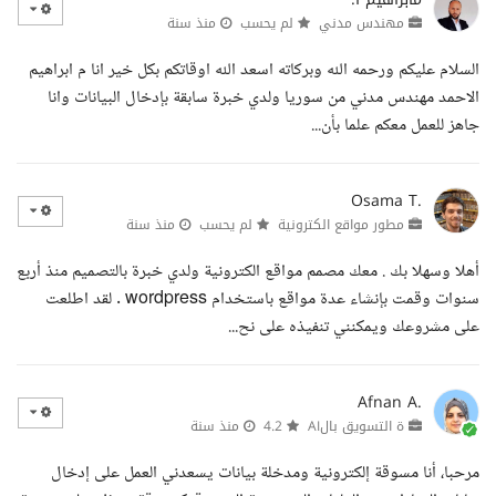
مهندس مدني
لم يحسب
منذ سنة
السلام عليكم ورحمه الله وبركاته اسعد الله اوقاتكم بكل خير انا م ابراهيم
الاحمد مهندس مدني من سوريا ولدي خبرة سابقة بإدخال البيانات وانا
جاهز للعمل معكم علما بأن...
Osama T.
مطور مواقع الكترونية
لم يحسب
منذ سنة
أهلا وسهلا بك . معك مصمم مواقع الكترونية ولدي خبرة بالتصميم منذ أربع
سنوات وقمت بإنشاء عدة مواقع باستخدام wordpress . لقد اطلعت
على مشروعك ويمكنني تنفيذه على نح...
Afnan A.
ة التسويق بالAI
4.2
منذ سنة
مرحبا، أنا مسوقة إلكترونية ومدخلة بيانات يسعدني العمل على إدخال