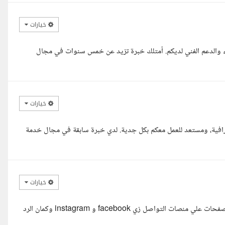
خيارات
وظف خدمة العملاء والدعم الفني لديكم. أمتلك خبرة تزيد عن خمس سنوات في مجال
خيارات
احترافية، ومستعد للعمل معكم بكل جدية. لدي خبرة سابقة في مجال خدمة
خيارات
السلام عليكم ورحمة الله وبركاته، انا عبدالرحمن مسوق رقمي بقدر ادير الصفحات علي منصات التواصل زي facebook و instagram وكمان الرد