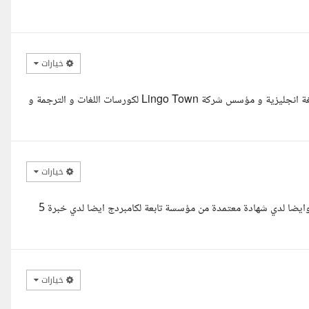
خيارات
السلام عليكم، انا محمد طارق حاصل على ليسانس لغات و ترجمة، مدرب لغة انجليزية و مؤسس شركة Lingo Town لكورسات اللغات و الترجمة و
خيارات
السلام عليكم ، معك اسراء ابراهيم حاصلة على اداب وتربية لغة انجليزية وايضا لدي شهادة معتمدة من مؤسسة تابعة لكامبردج ايضا لدي خبرة 5
خيارات