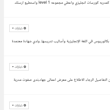
السلام عليكم ورحمة الله وبركاته انا دعاء مدربه لغه انجليزيه وحاليا اعمل كمدربه كورسات انجليزي واعطي مجموعه level 1 واستطيع ارسلك
خيارات
بكالوريوس في اللغة الإنجليزية وأساليب تدريسها، ولدي شهادة معتمدة
خيارات
 من التفاصيل الرجاء الاطلاع على معرض اعمالى جهاد,ندى صفوت مدربة
خيارات