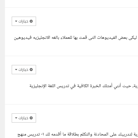
خيارات
ليكى بعض الفيديوهات التى قمت بها للعملاء بالغه الانجليزيه فيديوهين
خيارات
ية، حيث أنني أمتلك الخبرة الكافية في تدريس اللغة الإنجليزية
خيارات
السلام عليكم....أستاذة ريمان ما تحتاجيه انت تبحثي عن مدرب لغة إنجليزية لتدريبك على المحادثة والتكلم بطلاقة ما أقدمه لك ١- تدريس منهج