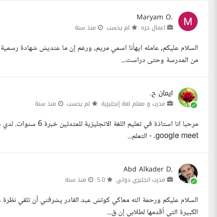
Maryam O.
اعمال حره
لم يحسب
منذ سنة
السلام عليكم, عامله ايهأنا اسمي مريم, ورغم إن ما عنديش شهادة رسمية في 
من المدرسة وحتى دراست...
ايمان ح.
مدرب و معلم لغة إنجليزية
لم يحسب
منذ سنة
مرحبا انا استاذة في تعل
google meet. - التعلم...
Abd Alkader D.
مدرب انجليزي دولي
5.0
منذ سنة
السلام عليكم ورحمة الله معاكي كوتش عبد القادر يشرفني أن تلقي نظرة 
الكبيرة التي أقدمها لطلابي إن ق...