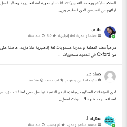
ارائهم عن السيشن الذي اعطيه. ول...
علا م.
معلمةو مدربة لغة إنجليزية
5.0
منذ سنة
مرحبآ معك المعلمة و مدربة مستويات لغة إنجليزية علا مزيد، حاصلة على 
من Oxford في تحديد مستويات ا...
جهاد ص.
مدرب انجليزي ومترجم
لم يحسب
منذ سنة
لدى المؤهلات المطلوبه ..جاهزة للبدء التنفيذ تواصل معي لمناقشة مزيد
لغة انجليزية خبرة 9 سنوات احمل...
سهيلة أ.
مصمم مناهج ومدرب
لم يحسب
منذ سنة