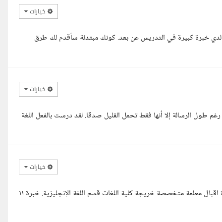
خيارات
، لدي خبرة كبيرة في التدريس عن بعد. كونك مبتدئة سأقدم لك طرق
خيارات
ل رغم طول الرسالة إلا أنها فقط تحمل القليل صدقا. لقد درست بالفعل اللغة
خيارات
السلام عليكم ورحمة الله وبركاتة. أهلا وسهلا عزيزتي ريمان معك الأستاذة اقبال معلمة متخصصة خريجة كلية اللغات قسم اللغة الإنجليزية. خبرة ١١