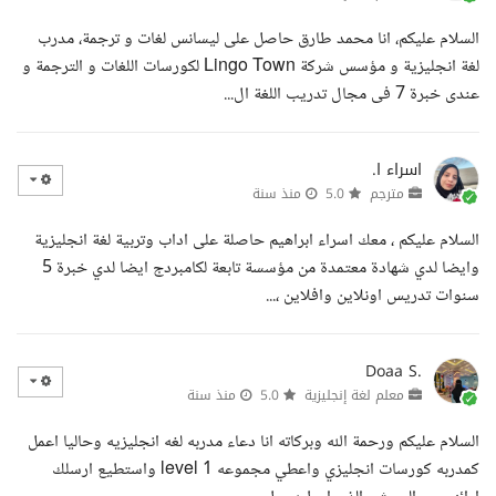
السلام عليكم، انا محمد طارق حاصل على ليسانس لغات و ترجمة، مدرب
لغة انجليزية و مؤسس شركة Lingo Town لكورسات اللغات و الترجمة و
عندى خبرة 7 فى مجال تدريب اللغة ال...
اسراء ا.
مترجم
5.0
منذ سنة
السلام عليكم ، معك اسراء ابراهيم حاصلة على اداب وتربية لغة انجليزية
وايضا لدي شهادة معتمدة من مؤسسة تابعة لكامبردج ايضا لدي خبرة 5
سنوات تدريس اونلاين وافلاين ،...
Doaa S.
معلم لغة إنجليزية
5.0
منذ سنة
السلام عليكم ورحمة الله وبركاته انا دعاء مدربه لغه انجليزيه وحاليا اعمل
كمدربه كورسات انجليزي واعطي مجموعه level 1 واستطيع ارسلك