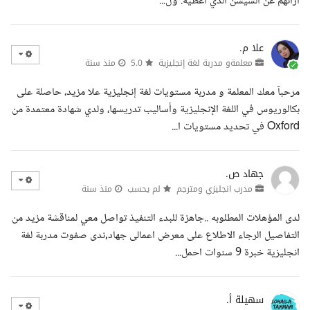
ارائهم عن السيشن الذي اعطيه. ول...
علا م.
معلمةو مدربة لغة إنجليزية
5.0
منذ سنة
مرحبآ معك المعلمة و مدربة مستويات لغة إنجليزية علا مزيد، حاصلة على
بكالوريوس في اللغة الإنجليزية وأساليب تدريسها، ولدي شهادة معتمدة من
Oxford في تحديد مستويات ا...
جهاد ص.
مدرب انجليزي ومترجم
لم يحسب
منذ سنة
لدى المؤهلات المطلوبه ..جاهزة للبدء التنفيذ تواصل معي لمناقشة مزيد من
التفاصيل الرجاء الاطلاع على معرض اعمالى جهاد,ندى صفوت مدربة لغة
انجليزية خبرة 9 سنوات احمل...
سهيلة أ.