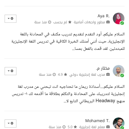
Aya R.
مطور واجهات أمامية
لم يحسب
منذ سنة
السلام عليكم، أود التقدم لتقديم تدريب مكثف في المحادثة باللغة
الإنجليزية، حيث أنني أمتلك الخبرة الكافية في تدريس اللغة الإنجليزية
للمبتدئين. لقد قمت بالفعل بمسا...
مختار م.
مدرب لغة إنجليزية دولي
4.9
منذ سنة
السلام عليكم....أستاذة ريمان ما تحتاجيه انت تبحثي عن مدرب لغة
إنجليزية لتدريبك على المحادثة والتكلم بطلاقة ما أقدمه لك ١- تدريس
منهج Headway البريطاني التابع لا...
Mohamed T.
معلم لغة إنجليزية
5.0
منذ سنة