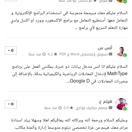
مبرمج
لم يحسب
منذ سنة
السلام عليكم معك مبرمجة متمرسة في استخدام البرامج الإلكترونية و
التعامل معها. أستطيع التعامل مع برامج الأكسفورد وورد او اكسل ولدي
مهارة التعلم السريع لأي برامج ...
أنس س.
تسويق ومتخصص Word و PDF
4.2
منذ سنة
السلام عليكم انا انس مدخل بيانات ذو خبرة، يمكنني العمل على برنامج
MathType لإدخال المعادلات الرياضية والكيميائية بدقة، بالإضافة إلى
محررات المعادلات في Google D...
هيثم ع.
مصمم جرافيك وإداري
5.0
منذ سنة
وعليكم السلام ورحمة الله وبركاته الله يعافيكم اهلا وسهلا بيك استاذة
مرام، معك هيثم من غزة تخصصي دبلوم متوسط إدارة وأتمتة مكاتب