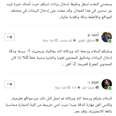
يسعدني التقدم لشغل وظيفة إدخال بيانات لديكم، حيث أمتلك خبرة تزيد
عن سنتين في هذا المجال، وقد عملت على إدخال البيانات في مختلف
المواقع والأنظمة بدقة وكفاءة عالية...
أحمد م.
مدقق لغوي
لم يحسب
منذ سنة
وعليكم السلام ورحمة الله وبركاته الله يعافيك ويحييك 1- سرعة ودقة
إدخال البيانات وتدقيق المحتوى لغويا وكتابيا بنسبة خطأ 0% إذا كان
المحتوى المفرغ فصيحا. 2- أتقن ...
مريم د.
ميديا باير
5.0
منذ سنة
السلام عليكم ورحمة الله وبركاته لم اعمل قبل ذلك عبر مواقع تعليمية،
ولكنني اتقن مهارة الدقة جيدا حيث انني خريجة من كلية التجارة محاسبة
باللغة الانجليزية، ولقد عم...