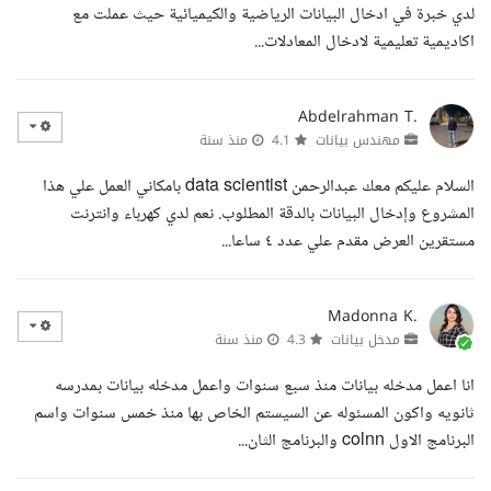
لدي خبرة في ادخال البيانات الرياضية والكيميائية حيث عملت مع
اكاديمية تعليمية لادخال المعادلات...
Abdelrahman T.
مهندس بيانات
4.1
منذ سنة
السلام عليكم معك عبدالرحمن data scientist بامكاني العمل علي هذا
المشروع وإدخال البيانات بالدقة المطلوب. نعم لدي كهرباء وانترنت
مستقرين العرض مقدم علي عدد ٤ ساعا...
Madonna K.
مدخل بيانات
4.3
منذ سنة
انا اعمل مدخله بيانات منذ سبع سنوات واعمل مدخله بيانات بمدرسه
ثانويه واكون المسئوله عن السيستم الخاص بها منذ خمس سنوات واسم
البرنامج الاول colnn والبرنامج الثان...