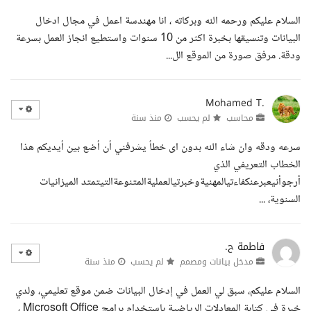
السلام عليكم ورحمه الله وبركاته ، انا مهندسة اعمل في مجال ادخال
البيانات وتنسيقها بخبرة اكثر من 10 سنوات واستطيع انجاز العمل بسرعة
ودقة. مرفق صورة من الموقع الل...
Mohamed T.
محاسب
لم يحسب
منذ سنة
سرعه ودقه وان شاء الله بدون اى خطأ يشرفني أن أضع بين أيديكم هذا
الخطاب التعريفي الذي
أرجوأنيعبرعنكفاءتيالمهنيةوخبرتيالعمليةالمتنوعةالتيتمتد الميزانيات
السنوية، ...
فاطمة ح.
مدخل بيانات ومصمم
لم يحسب
منذ سنة
السلام عليكم، سبق لي العمل في إدخال البيانات ضمن موقع تعليمي، ولدي
خبرة في كتابة المعادلات الرياضية باستخدام برامج Microsoft Office ،