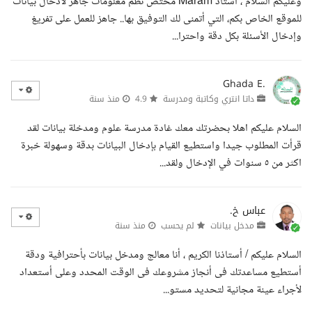
وعليكم السلام ، أستاذ Maram مختص نظم معلومات جاهز لادخال بيانات
للموقع الخاص بكم، التي أتمنى لك التوفيق بها.. جاهز للعمل على تفريغ
وإدخال الأسئلة بكل دقة واحترا...
Ghada E.
داتا انتري وكاتبة ومدرسة
4.9
منذ سنة
السلام عليكم اهلا بحضرتك معك غادة مدرسة علوم ومدخلة بيانات لقد
قرأت المطلوب جيدا واستطيع القيام بإدخال البيانات بدقة وسهولة خبرة
اكثر من ٥ سنوات في الإدخال ولقد...
عباس خ.
مدخل بيانات
لم يحسب
منذ سنة
السلام عليكم / أستاذنا الكريم ، أنا معالج ومدخل بيانات بأحترافية ودقة
أستطيع مساعدتك فى أنجاز مشروعك فى الوقت المحدد وعلى أستعداد
لأجراء عينة مجانية لتحديد مستو...