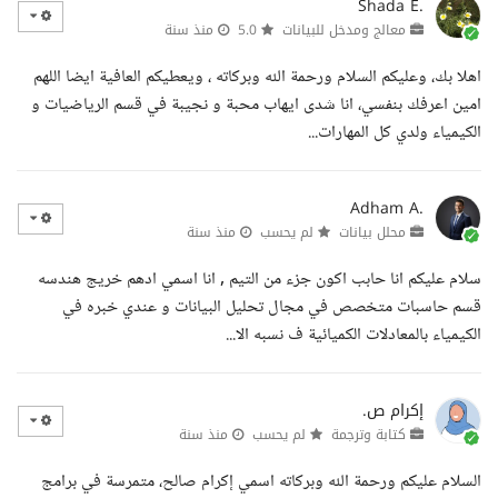
Shada E.
معالج ومدخل للبيانات
5.0
منذ سنة
اهلا بك، وعليكم السلام ورحمة الله وبركاته ، ويعطيكم العافية ايضا اللهم
امين اعرفك بنفسي، انا شدى ايهاب محبة و نجيبة في قسم الرياضيات و
الكيمياء ولدي كل المهارات...
Adham A.
محلل بيانات
لم يحسب
منذ سنة
سلام عليكم انا حابب اكون جزء من التيم , انا اسمي ادهم خريج هندسه
قسم حاسبات متخصص في مجال تحليل البيانات و عندي خبره في
الكيمياء بالمعادلات الكميائية ف نسبه الا...
إكرام ص.
كتابة وترجمة
لم يحسب
منذ سنة
السلام عليكم ورحمة الله وبركاته اسمي إكرام صالح، متمرسة في برامج