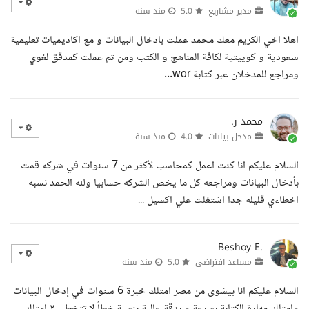
مدير مشاريع
5.0
منذ سنة
اهلا اخي الكريم معك محمد عملت بادخال البيانات و مع اكاديميات تعليمية
سعودية و كوييتية لكافة المناهج و الكتب ومن ثم عملت كمدقق لغوي
ومراجع للمدخلان عبر كتابة wor...
محمد ر.
مدخل بيانات
4.0
منذ سنة
السلام عليكم انا كنت اعمل كمحاسب لأكثر من 7 سنوات في شركه قمت
بأدخال البيانات ومراجعه كل ما يخص الشركه حسابيا ولله الحمد نسبه
اخطاءي قليله جدا اشتغلت علي اكسيل ...
Beshoy E.
مساعد افتراضي
5.0
منذ سنة
السلام عليكم انا بيشوى من مصر امتلك خبرة 6 سنوات في إدخال البيانات
وامتلك مهارة الكتابة بسرعة و بدقة عالية بنسبة خطأ لا تتخطى ٢ امتلك