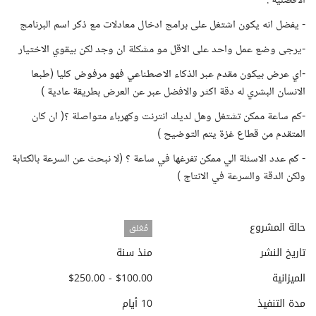
الافضلية :
- يفضل انه يكون اشتغل على برامج ادخال معادلات مع ذكر اسم البرنامج
-يرجى وضع عمل واحد على الاقل مو مشكلة ان وجد لكن بيقوي الاختيار
-اي عرض بيكون مقدم عبر الذكاء الاصطناعي فهو مرفوض كليا (طبعا
الانسان البشري له دقة اكثر والافضل عبر عن العرض بطريقة عادية )
-كم ساعة ممكن تشتغل وهل لديك انترنت وكهرباء متواصلة ؟( ان كان
المتقدم من قطاع غزة يتم التوضيح )
- كم عدد الاسئلة الي ممكن تفرغها في ساعة ؟ (لا نبحث عن السرعة بالكتابة
ولكن الدقة والسرعة في الانتاج )
حالة المشروع
مُغلق
تاريخ النشر
منذ سنة
الميزانية
$100.00 - $250.00
مدة التنفيذ
10 أيام