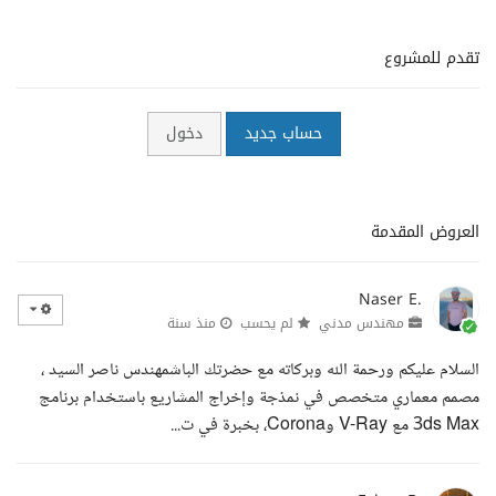
تقدم للمشروع
حساب جديد
دخول
العروض المقدمة
Naser E.
مهندس مدني
لم يحسب
منذ سنة
السلام عليكم ورحمة الله وبركاته مع حضرتك الباشمهندس ناصر السيد ،
مصمم معماري متخصص في نمذجة وإخراج المشاريع باستخدام برنامج
3ds Max مع V-Ray وCorona، بخبرة في ت...