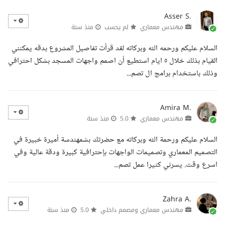
Asser S.
مهندس معماري
لم يحسب
منذ سنة
السلام عليكم ورحمه الله وبركاته لقد قرأت تفاصيل المشروع بدقه يمكنني
القيام بذلك خلال ٥ ايام استطيع أن اصمم واجهات المسجد بشكل احترافي
وذلك باستخدام برامج ال تصم...
Amira M.
مهندس معماري
5.0
منذ سنة
السلام عليكم ورحمة الله وبركاته مع حضرتك بشمهندسة أميرة خبيرة في
التصميم المعماري وتصميمات الواجهات بإحترافية كبيرة ودقة عالية وفي
اسرع وقت. يسرني كثيرا عمل تصم...
Zahra A.
مهندس معماري ومصمم داخلي
5.0
منذ سنة