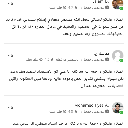
Eslam B.
مهندس معماري
4.7
منذ سنة
السلام عليكم تحياتي لحضراتكم مهندس معماري إسلام بسيوني خبره تزيد
عن عشر سنوات في التصميم والتنفيذ في مجال العماره - تم قراءة كل
إحتياجاتك للمشروع وتم تصميم وتنف...
صابحه ج.
مهندس معماري ومصمم جرافيك
4.5
منذ سنة
السلام عليكم ورحمه الله وبركاته انا علي اتم الاستعداد لتنفيذ مشروعك
بكل سهوله يمكنني تقديم العمل بجوده عاليه وبالتفاصيل المطلوبه ونقبل
التعديلات المقترحه بعد ال...
Mohamed Ilyes A.
مهندس معماري
4.9
منذ سنة
السلام عليكم و رحمة الله و بركاته. مرحبا أستاذ سلطان. أنا الياس عبد