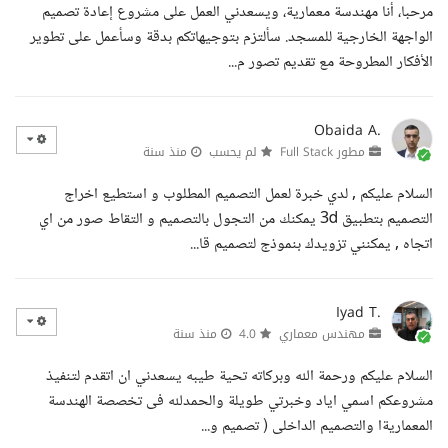
مرحبا، أنا مهندسة معمارية، ويسعدني العمل على مشروع إعادة تصميم
الواجهة الخارجية للمسجد. سألتزم بتوجيهاتكم بدقة وسأعمل على تطوير
الأفكار المطروحة مع تقديم تصور م...
Obaida A.
مطور Full Stack
لم يحسب
منذ سنة
السلام عليكم , لدي خبرة لعمل التصميم المطلوب و استطيع اخراج
التصميم بتطبيق 3d يمكنك من التجول بالتصميم و التقاط صور من اي
اتجاه , يمكنني تزويدك بنموذج لتصميم قا...
Iyad T.
مهندس معماري
4.0
منذ سنة
السلام عليكم ورحمة الله وبركاته تحية طيبه يسعدني ان اتقدم لتنفيذ
مشروعكم اسمي اياد وخبرتي طويلة والحمدلله فى تخصصة الهندسة
المعماريةا والتصميم الداخلى ( تصميم و...