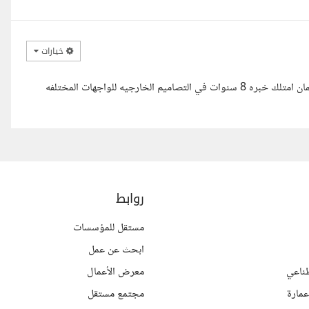
خيارات
السلام عليكم ورحمه الله وبركاته معك المهندسه المعماريه زينه الشيخ عثمان امتلك خبره 8 سنوات في التصاميم الخارجيه للواجهات المختلفه
روابط
مستقل للمؤسسات
ابحث عن عمل
ناعي
معرض الأعمال
مارة
مجتمع مستقل