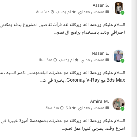
Asser S.
مهندس معماري
لم يحسب
منذ سنة
احترافي وذلك باستخدام برامج ال تصم...
Naser E.
مهندس مدني
لم يحسب
منذ سنة
السلام عليكم ورحمة الله وبركاته مع حضرتك الباشمهندس ناصر السيد ،
3ds Max مع V-Ray وCorona، بخبرة في ت...
Amira M.
مهندس معماري
5.0
منذ سنة
السلام عليكم ورحمة الله وبركاته مع حضرتك بشمهندسة أميرة خبيرة في ا
اسرع وقت. يسرني كثيرا عمل تصم...