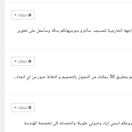
خيارات
اجهة الخارجية للمسجد. سألتزم بتوجيهاتكم بدقة وسأعمل على تطوير
خيارات
السلام عليكم , لدي خبرة لعمل التصميم المطلوب و استطيع اخراج التصميم بتطبيق 3d يمكنك من التجول بالتصميم و التقاط صور من اي اتجاه ,
خيارات
مشروعكم اسمي اياد وخبرتي طويلة والحمدلله فى تخصصة الهندسة