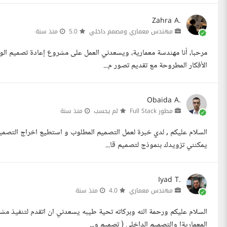
Zahra A.
مهندس معماري ومصمم داخلي
5.0
منذ سنة
مرحبا، أنا مهندسة معمارية، ويسعدني العمل على مشروع إعادة تصميم الو
الأفكار المطروحة مع تقديم تصور م...
Obaida A.
مطور Full Stack
لم يحسب
منذ سنة
يمكنني تزويدك بنموذج لتصميم قا...
Iyad T.
مهندس معماري
4.0
منذ سنة
السلام عليكم ورحمة الله وبركاته تحية طيبه يسعدني ان اتقدم لتنفيذ 
المعماريةا والتصميم الداخلى ( تصميم و...