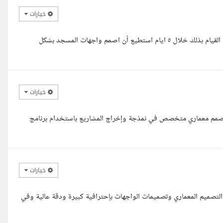
خيارات
السلام عليكم ورحمه الله وبركاته لقد قرأت تفاصيل المشروع بدقه يمكنني القيام بذلك خلال ٥ ايام استطيع أن اصمم واجهات المسجد بشكل
خيارات
 مصمم معماري متخصص في نمذجة وإخراج المشاريع باستخدام برنامج
خيارات
لتصميم المعماري وتصميمات الواجهات بإحترافية كبيرة ودقة عالية وفي