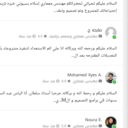
السلام عليكم تحياتي لحضراتكم مهندس معماري إسلام بسيوني خبره تزيد 
إحتياجاتك للمشروع وتم تصميم وتنف...
صابحه ج.
مهندس معماري ومصمم جرافيك
4.5
منذ سنة
السلام عليكم ورحمه الله وبركاته انا علي اتم الاستعداد لتنفيذ مشروعك ب
التعديلات المقترحه بعد ال...
Mohamed Ilyes A.
مهندس معماري
4.9
منذ سنة
السلام عليكم و رحمة الله و بركاته. مرحبا أستاذ سلطان. أنا الياس عبد
سنوات في برامج التصميم و ال3d. ي...
Noura E.
مهندس معماري
5.0
منذ سنة