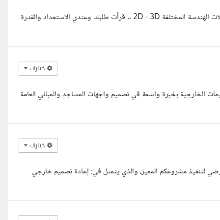
السلام عليكم استاذ سلطان معك المهندسة المعمارية نورا .. خبرة في مجالات الهندسة المختلفة 2D - 3D .. قرأت طلبك وعندي الاستعداد والقدرة
خيارات
ات الخارجية بخبرة واسعة في تصميم واجهات المساجد والمباني العامة
خيارات
رضي لتنفيذ مشروعكم المميز، والذي يتمثل في: إعادة تصميم خارجي