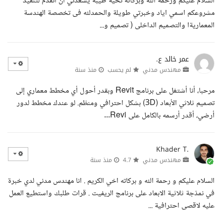
السلام عليكم ورحمة الله وبركاته تحية طيبه يسعدني ان اتقدم لتنفيذ
مشروعكم اسمي اياد وخبرتي طويلة والحمدلله فى تخصصة الهندسة
المعماريةا والتصميم الداخلى ( تصميم و...
عمر خالد ع.
مهندس مدني
لم يحسب
منذ سنة
مرحبا، أنا أشتغل على برنامج Revit وبقدر أحول أي مخطط معماري إلى
تصميم ثلاثي الأبعاد (3D) بشكل احترافي ومنظم. لو عندك مخطط لدور
أرضي، أقدر أرسمه بالكامل على Revi...
Khader T.
مهندس مدني
4.7
منذ سنة
السلام عليكم و رحمة الله و بركاته اخي الكريم . انا مهندس مدني لدي خبرة
في نمذجة ثلاثية الابعاد على برنامج الريفيت . قرات طلبك واستطيع العمل
عليه لاقصى احترافية ...