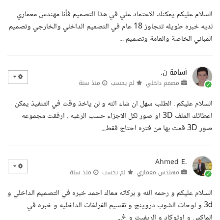
السلام عليكم يمكنك الاعتماد علي في هذا التصميم فأنا مهندس معماري
لديه خبره طويله تتجاوز 18 عام في التصميم الداخلي والخارجي وتصميم
المباني الخاصة والعامة وتصميم ...
أسامة ن.
مصمم داخلي
لم يحسب
منذ سنة
السلام عليكم . الطلب سهل ان شاء الله و لن ياخذ وقت في التنفيذ يمكن
اعطائك الملف 3D او صور لكل الاجزاء حسب الرغبه . ارفقت مجموعه
صور 3D قمت بها من فتره احتاج فقط...
Ahmed E.
مهندس معماري
لم يحسب
منذ سنة
السلام عليكم و رحمه الله و بركاته معاك احمد خبره في التصميم الداخلي و
3d و لوحات الشوب دروينج و تقسيم الفراغات الداخليه و خبره في
الماكس و اوتوكاد و الريفيت و غ...