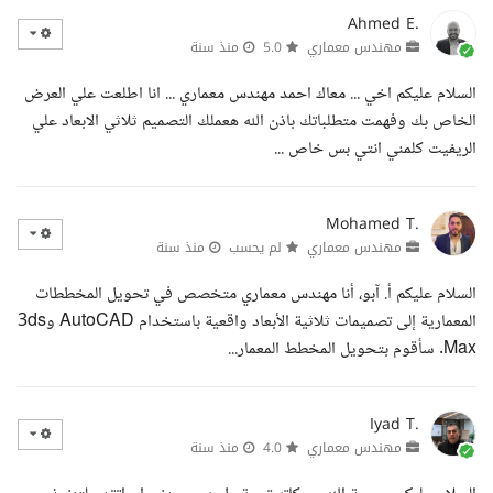
Ahmed E.
مهندس معماري
5.0
منذ سنة
السلام عليكم اخي ... معاك احمد مهندس معماري ... انا اطلعت علي العرض
الخاص بك وفهمت متطلباتك باذن الله هعملك التصميم ثلاثي الابعاد علي
الريفيت كلمني انتي بس خاص ...
Mohamed T.
مهندس معماري
لم يحسب
منذ سنة
السلام عليكم أ. آبو، أنا مهندس معماري متخصص في تحويل المخططات
المعمارية إلى تصميمات ثلاثية الأبعاد واقعية باستخدام AutoCAD و3ds
Max. سأقوم بتحويل المخطط المعمار...
Iyad T.
مهندس معماري
4.0
منذ سنة