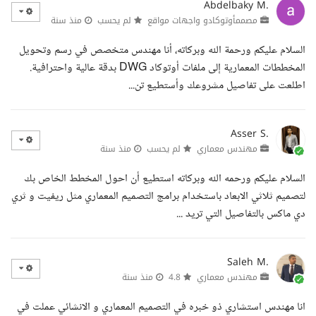
Abdelbaky M.
مصممأوتوكادو واجهات مواقع
لم يحسب
منذ سنة
السلام عليكم ورحمة الله وبركاته، أنا مهندس متخصص في رسم وتحويل
المخططات المعمارية إلى ملفات أوتوكاد DWG بدقة عالية واحترافية.
اطلعت على تفاصيل مشروعك وأستطيع تن...
Asser S.
مهندس معماري
لم يحسب
منذ سنة
السلام عليكم ورحمه الله وبركاته استطيع أن احول المخطط الخاص بك
لتصميم ثلاثي الابعاد باستخدام برامج التصميم المعماري مثل ريفيت و ثري
دي ماكس بالتفاصيل التي تريد ...
Saleh M.
مهندس معماري
4.8
منذ سنة
انا مهندس استشاري ذو خبره في التصميم المعماري و الانشائي عملت في