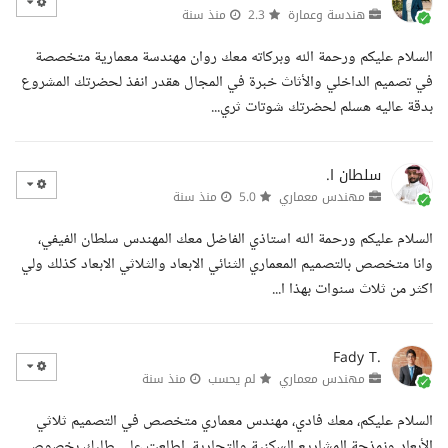
هندسة وعمارة
2.3
منذ سنة
السلام عليكم ورحمة الله وبركاته معك روان مهندسة معمارية متخصصة
في تصميم الداخلي والأثاث خبرة في المجال هقدر انفذ لحضرتك المشروع
بدقة عاليه هسلم لحضرتك شوتات ثري...
سلطان ا.
مهندس معماري
5.0
منذ سنة
السلام عليكم ورحمة الله استاذي الفاضل معك المهندس سلطان الفيفي،
وانا متخصص بالتصميم المعماري الثنائي الابعاد والثلاثي الابعاد كذلك ولي
اكثر من ثلاث سنوات بهذا ا...
Fady T.
مهندس معماري
لم يحسب
منذ سنة
السلام عليكم، معك فادي، مهندس معماري متخصص في التصميم ثلاثي
الأبعاد ونمذجة المشاريع السكنية والتجارية. اطلعت على طلبك بخصوص