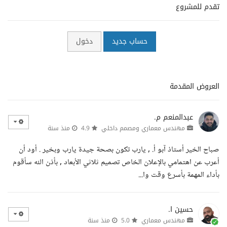
تقدم للمشروع
حساب جديد
دخول
العروض المقدمة
عبدالمنعم م.
مهندس معماري ومصمم داخلي
4.9
منذ سنة
صباح الخير أستاذ آبو أ. , يارب تكون بصحة جيدة يارب وبخير . أود أن
أعرب عن اهتمامي بالإعلان الخاص تصميم ثلاثي الأبعاد , بأذن الله سأقوم
بأداء المهمة بأسرع وقت وا...
حسين ا.
مهندس معماري
5.0
منذ سنة