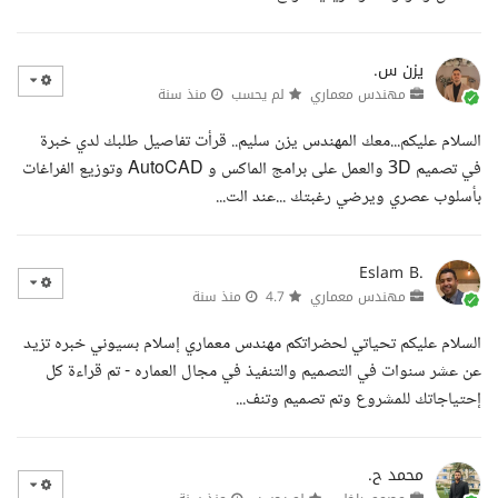
يزن س.
مهندس معماري
لم يحسب
منذ سنة
السلام عليكم...معك المهندس يزن سليم.. قرأت تفاصيل طلبك لدي خبرة
في تصميم 3D والعمل على برامج الماكس و AutoCAD وتوزيع الفراغات
بأسلوب عصري ويرضي رغبتك ...عند الت...
Eslam B.
مهندس معماري
4.7
منذ سنة
السلام عليكم تحياتي لحضراتكم مهندس معماري إسلام بسيوني خبره تزيد
عن عشر سنوات في التصميم والتنفيذ في مجال العماره - تم قراءة كل
إحتياجاتك للمشروع وتم تصميم وتنف...
محمد ح.