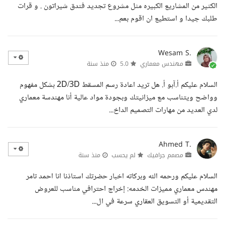
الكثير من المشاريع الكبيره مثل مشروع تجديد فندق شيراتون . و قرات
طلبك جيدا و استطيع ان اقوم بعم...
Wesam S.
مهندس معماري
5.0
منذ سنة
السلام عليكم أ.آبو أ. هل تريد اعادة رسم المسقط 2D/3D بشكل مفهوم
وواضح ويتناسب مع ميزانيتك وبجودة مواد عالية أنا مهندسة معماري
لدي العديد من مهارات التصميم الداخ...
Ahmed T.
مصمم جرافيك
لم يحسب
منذ سنة
السلام عليكم ورحمه الله وبركاته اخبار حضرتك استاذنا انا احمد تامر
مهندس معماري مميزات الخدمه: إخراج احترافي مناسب للعروض
التقديمية أو التسويق العقاري سرعة في ال...