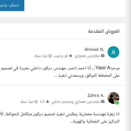
حساب جديد
العروض المقدمة
Ahmed N.
مهندس معماري
لم يحسب
منذ سنة
مرحباYasir A. ، أنا احمد ناصر ، مهندس ديكور داخلي بخبرة في
على المخطط المرفق، ويسعدني تنفيذ ...
Zahra A.
مهندس معماري ومصمم داخلي
5.0
منذ سنة
انا زهرة مهندسة معمارية يمكنني تنفيذ تصميم ديكور متكامل للحوائط، ال
التركيز على الجمالية والهوية...