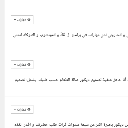
خيارات
مرحبا مع حضرتك م/ سلمى مهندسه معمارية مختصه في التصميم الداخلي و الخارجي لدي مهارات في برامج ال 3d و الفوتشوب و الاتوكاد اتمني
خيارات
أنا جاهز لتنفيذ تصميم ديكور صالة الطعام حسب طلبك، يشمل: تصميم
خيارات
دس ديكور بخبرة اكثر من سبعة سنوات قرات طلب حضرتك و اقدر انفذه