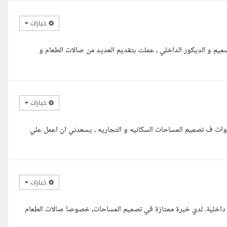
خيارات
عافية ا.ياسر معك م.رشا بلبل خبرة ١٥ سنة في التصميم و الديكور الداخلي ، عملت بتقديم العديد من صالات الطعام و
خيارات
عليكم استاذ ياسر أنا مهند أسعد مهندس ديكور داخلي خبره 4 سنوات ف تصميم المساحات السكانيه و التجاريه ، يسعدني ان اعمل علي
خيارات
 داخلية. لدي خبرة ممتازة في تصميم المساحات، خصوصا صالات الطعام