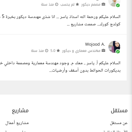
مصمم ديكور
لم يحسب
منذ سنة
ال
كولدج كورك... صممت مشاريع ...
Wojood A.
مهندس معماري و ديكور
5.0
منذ سنة
بديكورات الحوائط بدون أسقف وأرضيات...
مستقل
مشاريع
عن مستقل
مشاريع أعمال