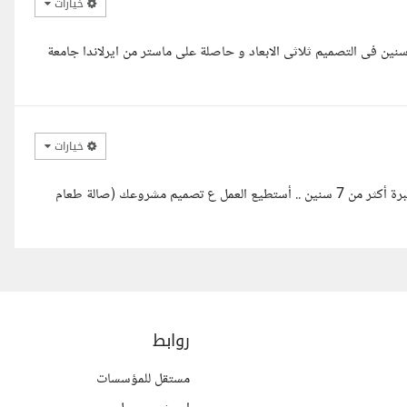
خيارات
سلام عليكم ورحمة الله استاذ ياسر ... انا شذى مهندسة ديكور بخبرة 5 سنين فى التصميم ثلاثى الابعاد و حاصلة على ماستر من ايرلاندا جامعة
خيارات
السلام عليكم أ. ياسر .. معك م. وجود مهندسة معمارية ومصممة داخلي خبرة أكثر من 7 سنين .. أستطيع العمل ع تصميم مشروعك (صالة طعام
روابط
مستقل للمؤسسات