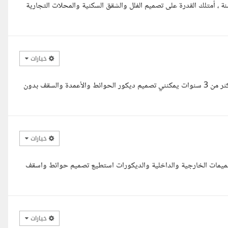
م عليكم ا. ياسر أنا مهندسة ديكور مبدعة وذات خبرة لأكثر من 15 سنة ، أمتلك القدرة على تصميم الفلل والشقق السكنية والمحلات التجارية
خيارات
السلام عليكم كيفك استاذ ياسر انا مهندسة معماري تصميم داخلي خبرة اكثر من 3 سنوات يمكنني تصميم ديكور الحوائط والأعمدة والسقف بدون
خيارات
تصميمات الخارجية والداخلية والديكورات استطيع تصميم حوائط واسقف
خيارات