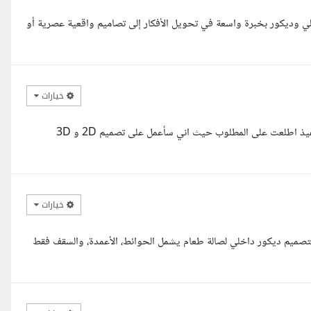
خلي وديكور بخبرة واسعة في تحويل الأفكار إلى تصاميم واقعية عصرية أو
خيارات
اهلا, معاك رنا مهندسه و مصمم داخلى خبره ٥ سنوات فى التصميم و التنفيذ اطلعت على المطلوب حيث اني سأعمل على تصميم 2D و 3D
خيارات
تصميم ديكور داخلي لصالة طعام يشمل الحوائط، الأعمدة، والسقف فقط