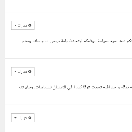
خيارات
Google دون التضحية باحترافيتكم دعنا نعيد صياغة موقعكم ليتحدث بلغة ترضي السياسات وتقنع
خيارات
ه بدقة واحترافية تحدث فرقا كبيرا في الامتثال للسياسات، وبناء ثقة
خيارات