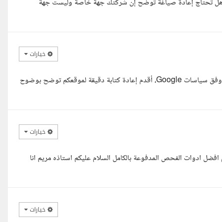
بسبب صيغة محتوى موقعك هل تحتاج إعادة صياغة توضح إن شركتك جهة خاصة وليست جهة
خيارات
السلام عليكم .. معك خبيرة في صياغة المحتوى الرسمي وتحسين SEO وفق سياسات Google، أقدم إعادة كتابة دقيقة لموقعكم توضح بوضوح
خيارات
افضل ادوات الفحص المدفوعة بالكامل السلام عليكم استاذه مريم انا
خيارات