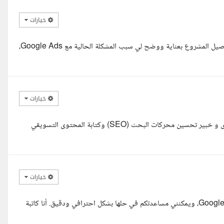
خيارات
مرحبا أ. مريم، أتمنى تكوني بخير، اطلعت على محتوى موقعكم وقرأت تفاصيل المشروع بعناية ووضح لي سبب المشكلة الحالية مع Google Ads،
خيارات
السلام عليكم ورحمة الله وبركاته، أنا حميتي العجال، مختص دراسة جدوى و خبير تحسين محركات البحث (SEO) وكتابة المحتوى التسويقي
خيارات
مرحبا، اطلعت بعناية على موقعكم الإلكتروني والمشكلة المتعلقة بإعلانات Google، ويمكنني مساعدتكم في حلها بشكل احترافي ودقيق. أنا كاتبة