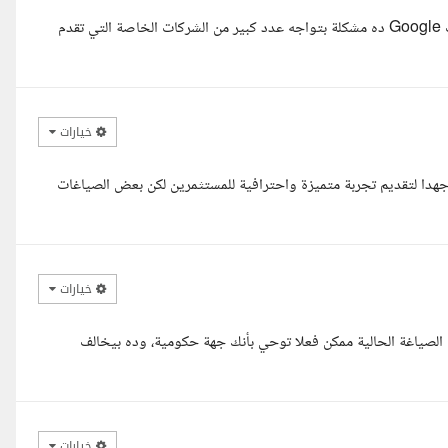
هل محتوى موقعك بيدي انطباع جهة حكومية وده بيعطل موافقة إعلانات Google ده مشكلة بتواجه عدد كبير من الشركات الخاصة التي تقدم
خيارات
هدا لتقديم تجربة متميزة واحترافية للمستثمرين لكن بعض الصياغات
خيارات
صياغة الحالية ممكن فعلا توحي بأنك جهة حكومية، وده بيخالف
خيارات