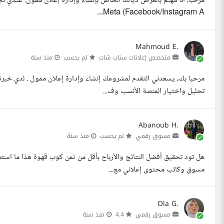
مرحبا، أنا مهتم بالعرض ديالك الخاص بإنشاء وإدارة إعلان ممول. عندي ت
Meta (Facebook/Instagram A...
Mahmoud E.
متخصص إعلانات سناب شات
لم يحسب
منذ سنة
مرحبا بك، يسعدني التقدم لمشروعك إنشاء وإدارة إعلان ممول . لدي خبرة 
تحليل واختيار المنصة الأنسب وف...
Abanoub H.
مسوق رقمي
لم يحسب
منذ سنة
هل تود تحقيق أفضل النتائج والأرباح بأقل من ثمن كوب قهوة هذا ما استطا
مسوق وكاتب محتوى إعلاني مع...
Ola G.
مسوق رقمي
4.4
منذ سنة