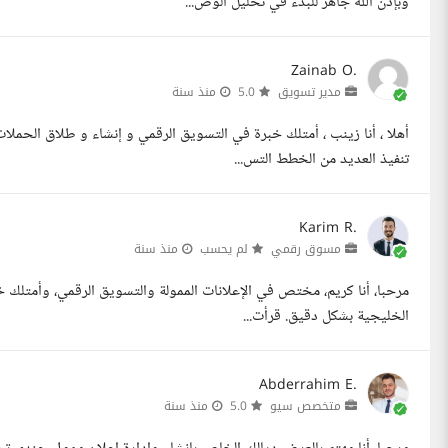
وبإذن الله جاهز للبدء في تحليل الوض...
Zainab O.
مدير تسويق
5.0
منذ سنة
أهلا ، أنا زينب ، أمتلك خبرة في التسويق الرقمي و إنشاء و طلاق الحمل
تنفيذ العديد من الخطط التس...
Karim R.
مسوق رقمي
لم يحسب
منذ سنة
مرحبا، أنا كريم، مختص في الإعلانات الممولة والتسويق الرقمي، وأمتلك خب
الخليجية بشكل دقيق. قرأت...
Abderrahim E.
متخصص سيو
5.0
منذ سنة