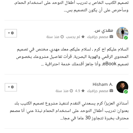
تصميم الكتيب الخاص بـ تدريب أطفال التوحد على استخدام الحمام،
وسأحرص على أن يكون التصميم بس...
مهدي س.
مصمم جرافيك
لم يحسب
منذ سنة
السلام عليكم اخ كرم ، لسلام عليكم، معك مهدي، مختص في تصميم
المحتوى الرقمي والهوية البصرية. قرأت تفاصيل مشروعك بخصوص
تصميم eBook، وأنا جاهز أقدملك خدمة احترافية ...
Hisham A.
مصمم جرافيك
4.9
منذ سنة
أستاذي العزيز/ كرم يسعدني التقدم لتنفيذ مشروع تصميم الكتيب بك
بعنوان: تدريب أطفال التوحد على استخدام الحمام نبذة عني: أنا مصمم
محترف بخبرة تتجاوز 30 عاما في مجا...