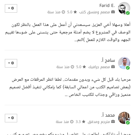
Farid E.
مصمم ومنسق كتب
5.0
منذ سنة
أهلا وسهلا أخي العزيز. سيسعدني أن أعمل على هذا العمل. بالنظر لكون
الوصف في المشروع لا يضم أمثلة مرجعية حتى يتسنى على ضوءها تقييم
الجهد والوقت اللازم للعمل )النم...
سامح أ.
مصمم جرافيك
5.0
منذ سنة
مرحبا بك قبل كل شيء وبدون مقدمات.. لطفا انظر المرفقات مع العرض
(بعض تصاميم الكتب من اعمالي السابقة) كما بإمكاني تنفيذ أفضل تصميم
متميز وراقي وجذاب للكتيب الخاص ...
محمد أ.
مترجم ومدقق
3.3
منذ سنة
مرحبا أستاذ/كرم ، اطلعت على تفاصيل مشروعكم بخصوص تصميم كتيب