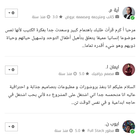
أية م.
كاتب ومترجمه ومصممه عروض
3.0
منذ سنة
مرحبا أ كرم قرأت طلبك باهتمام كبير وسعدت جدا بفكرة الكتيب لأنها تمس
موضوعا إنسانيا عميقا يتعلق بتأهيل أطفال التوحد وتسهيل حياتهم وحياة
ذويهم وهو شيء أقدره تماما...
ايمان ا.
مصمم جرافيك
5.0
منذ سنة
السلام عليكم انا بنفذ بروشورات و مطبوعات بتصاميم جذابة و احترافية
عاليه انا متحمسه جدا اني اشتغل على المشروع ده لأني بحب اشتغل في
حاجه ابداعية و في نفس الوقت تن...
ايوب ن.
مطور Full Stack
5.0
منذ سنة