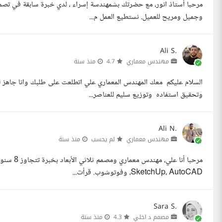
مرحبا أستاذ انور، مع حضرتك بشمهندسة إسراء ، لدي خبرة سابقة في تص
وجميل ومريح للعميل. نستطيع العمل م...
Ali S.
مهندس معماري
4.7
منذ سنة
السلام عليكم معك المهندس المعماري علي اتطلعت على طلبك وانا جاهز 
وتحقيق استفاده وتوزيع سليم للعناصر...
Ali N.
مهندس معماري
لم يحسب
منذ سنة
SketchUp، AutoCAD، وفوتوشوب. قرأت...
Sara S.
مصمم د اخلي
4.3
منذ سنة