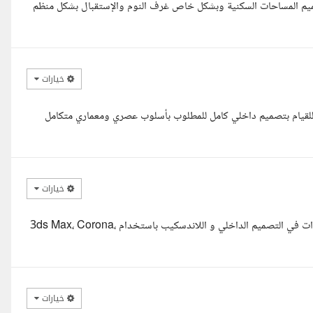
ميم المساحات السكنية وبشكل خاص غرف النوم والإستقبال بشكل منظم
خيارات
للقيام بتصميم داخلي كامل للمطلوب بأسلوب عصري ومعماري متكامل
خيارات
مرحبا أنا علي، مهندس معماري ومصمم ثلاثي الأبعاد بخبرة تتجاوز 8 سنوات في التصميم الداخلي و اللاندسكيب باستخدام 3ds Max، Corona،
خيارات