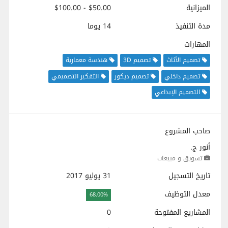
الميزانية
$50.00 - $100.00
مدة التنفيذ
14 يوما
المهارات
تصميم الأثاث
تصميم 3D
هندسة معمارية
تصميم داخلي
تصميم ديكور
التفكير التصميمي
التصميم الإبداعي
صاحب المشروع
أنور ج.
تسويق و مبيعات
تاريخ التسجيل
31 يوليو 2017
معدل التوظيف
68.00%
المشاريع المفتوحة
0