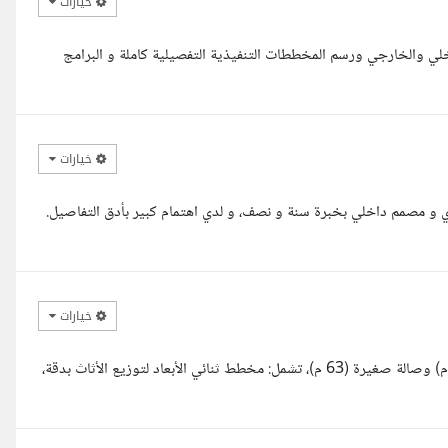
خيارات
اخلي والخارجي ورسم المخططات التنفيذية التفصيلية كاملة و البرامج
خيارات
ري و مصمم داخلي بخبرة سنة و نصف، و لدي اهتمام كبير بأدق التفاصيل.
خيارات
أوفر خدمة تصميم داخلي احترافي بنمط مودرن لغرفة نوم رئيسية (104 م) وصالة صغيرة (63 م)، تشمل: مخطط ثنائي الأبعاد لتوزيع الأثاث بدقة،