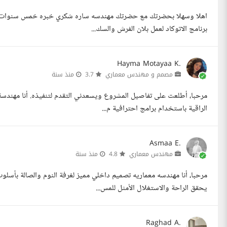
اهلا وسهلا بحضرتك مع حضرتك مهندسه ساره شكري خبره خمس سنوات في 
برنامج الاتوكاد لعمل بلان الفرش والسك...
Hayma Motayaa K.
مصمم و مهندس معماري
3.7
منذ سنة
مرحبا، أطلعت على تفاصيل المشروع ويسعدني التقدم لتنفيذه. أنا مهندس
الراقية باستخدام برامج احترافية م...
Asmaa E.
مهندس معماري
4.8
منذ سنة
مرحبا، أنا مهندسه معماريه تصميم داخلي مميز لغرفة النوم والصالة بأس
يحقق الراحة والاستغلال الأمثل للمس...
Raghad A.