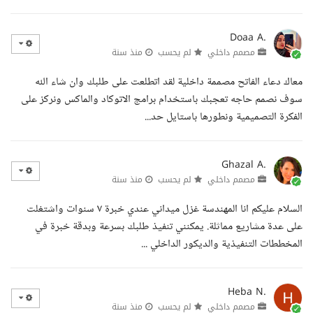
Doaa A.
مصمم داخلي
لم يحسب
منذ سنة
معاك دعاء الفاتح مصممة داخلية لقد اتطلعت على طلبك وان شاء الله
سوف نصمم حاجه تعجبك باستخدام برامج الاتوكاد والماكس ونركز على
الفكرة التصميمية ونطورها باستايل حد...
Ghazal A.
مصمم داخلي
لم يحسب
منذ سنة
السلام عليكم انا المهندسة غزل ميداني عندي خبرة ٧ سنوات واشتغلت
على عدة مشاريع مماثلة. يمكنني تنفيذ طلبك بسرعة وبدقة خبرة في
المخططات التنفيذية والديكور الداخلي ...
Heba N.
مصمم داخلي
لم يحسب
منذ سنة