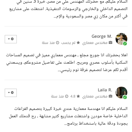
السلام عليكم، مع حضرتك المهندس علي من مصر، خبرة 3 سنين في
التصميم الداخلي والخارجي والرسومات التنفيذية. اشتغلت على مشاريع
في أكتر من مكان زي مصر والسعودية والإم...
George M.
مهندس معماري
لم يحسب
منذ سنة
اهلا بحضرتك انا جورج مجلع ، مهندس معماري مميز في تصميم المساحات
السكنية بأسلوب عصري ومريح. اطلعت على تفاصيل مشروعكم، ويسعدني
أقدم لكم عرضا لتصميم غرفة نوم رئيسي...
Laila R.
مهندس معماري
4.8
منذ سنة
السلام عليكم انا مهندسة معمارية عندي خبرة كبيرة بتصميم الفراغات
الداخلية خاصة مودرن واشتغلت مشاريع كتير مشابهة ، رح قدملك العمل
بجودة ودقة عالية باستخداظ برنامج...