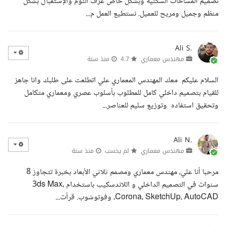
تصميم المساحات السكنية وبشكل خاص غرف النوم والإستقبال بشكل
منظم وجميل ومريح للعميل. نستطيع العمل م...
Ali S.
مهندس معماري
4.7
منذ سنة
السلام عليكم معك المهندس المعماري علي اتطلعت على طلبك وانا جاهز
للقيام بتصميم داخلي كامل للمطلوب بأسلوب عصري ومعماري متكامل
وتحقيق استفاده وتوزيع سليم للعناصر...
Ali N.
مهندس معماري
لم يحسب
منذ سنة
مرحبا أنا علي، مهندس معماري ومصمم ثلاثي الأبعاد بخبرة تتجاوز 8
سنوات في التصميم الداخلي و اللاندسكيب باستخدام 3ds Max،
Corona، SketchUp، AutoCAD، وفوتوشوب. قرأت...