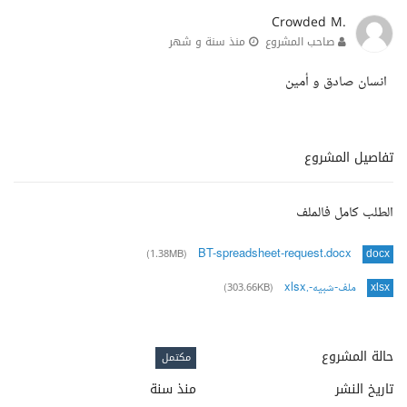
Crowded M.
صاحب المشروع
منذ سنة و شهر
انسان صادق و أمين
تفاصيل المشروع
الطلب كامل فالملف
BT-spreadsheet-request.docx
(1.38MB)
docx
ملف-شبيه-.xlsx
(303.66KB)
xlsx
حالة المشروع
مكتمل
تاريخ النشر
منذ سنة