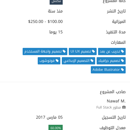
حالة المشروع
مكتمل
تاريخ النشر
منذ سنة
الميزانية
$100.00 - $250.00
مدة التنفيذ
15 يوما
المهارات
تدريب عن بعد
تصميم UI UX
تصميم واجهة المستخدم
تصميم جرافيك
التصميم الإبداعي
فوتوشوب
Adobe Illustrator
صاحب المشروع
Nawaf M.
مطور Full Stack
تاريخ التسجيل
05 مارس 2017
معدل التوظيف
60.00%