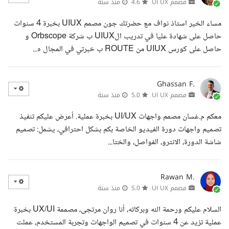
مصمم UI UX
4.6
منذ سنة
مساء الخير استاذ نواف مع حضرتك جون مصمم UIUX بخبرة 4 سنوات
حاصل على شهادة عليا في تدريب الUIUX ب شركة Orbscope و
حاصل على كورس UIUX من ROUTE ب خبرتي في المجال ه...
Ghassan F.
مصمم UI UX
5.0
منذ سنة
معكم م.غسان مصمم واجهات UI/UX بخبرة عملية. أعرض عليكم تنفيذ
تصميم واجهات دورة الفيديو الخاصة بكم بشكل احترافي، يشمل: تصميم
شاشة الدورة، الانترو، الفواصل، والختا...
Rawan M.
مصمم UI UX
5.0
منذ سنة
السلام عليكم ورحمة الله وبركاته، أنا روان مرتجى، مصممة UX/UI بخبرة
عملية تزيد عن 4 سنوات في تصميم الواجهات وتجربة المستخدم، عملت