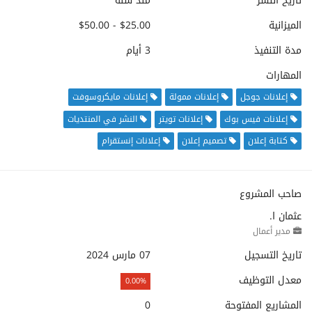
تاريخ النشر
منذ سنة
الميزانية
$25.00 - $50.00
مدة التنفيذ
3 أيام
المهارات
إعلانات جوجل
إعلانات ممولة
إعلانات مايكروسوفت
إعلانات فيس بوك
إعلانات تويتر
النشر في المنتديات
كتابة إعلان
تصميم إعلان
إعلانات إنستقرام
صاحب المشروع
عثمان ا.
مدير أعمال
تاريخ التسجيل
07 مارس 2024
معدل التوظيف
0.00%
المشاريع المفتوحة
0