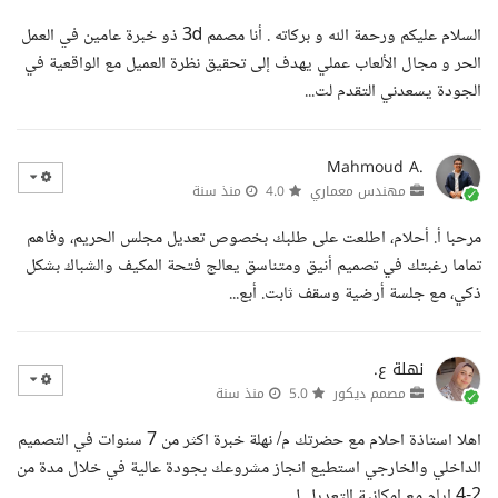
السلام عليكم ورحمة الله و بركاته . أنا مصمم 3d ذو خبرة عامين في العمل
الحر و مجال الألعاب عملي يهدف إلى تحقيق نظرة العميل مع الواقعية في
الجودة يسعدني التقدم لت...
Mahmoud A.
مهندس معماري
4.0
منذ سنة
مرحبا أ. أحلام، اطلعت على طلبك بخصوص تعديل مجلس الحريم، وفاهم
تماما رغبتك في تصميم أنيق ومتناسق يعالج فتحة المكيف والشباك بشكل
ذكي، مع جلسة أرضية وسقف ثابت. أبع...
نهلة ع.
مصمم ديكور
5.0
منذ سنة
اهلا استاذة احلام مع حضرتك م/ نهلة خبرة اكثر من 7 سنوات في التصميم
الداخلي والخارجي استطيع انجاز مشروعك بجودة عالية في خلال مدة من
2-4 ايام مع امكانية التعديل ل...