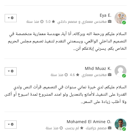
Eya E.
مهندس معماري و مصمم داخلي
5.0
منذ سنة
السلام عليكم ورحمة الله وبركاته، أنا آية، مهندسة معمارية متخصصة في
التصميم الداخلي الواقعي، ويسعدني التقدم لتنفيذ تصميم مجلس الحريم
الخاص بكم. يسرني إبلاغكم أنن...
Mhd Muaz K.
مهندس معماري
4.6
منذ سنة
السلام عليكم، لدي خبرة ثماني سنوات في التصميم، قرأت النص ولدي
القدرة على التنفيذ، لاأمانع بالتعديل ولو امتد المشروع لمدة اسبوع أو أكثر،
ولا أطلب زيادة على السعر...
Mohamed El Amine O.
مصمم جرافيك
لم يحسب
منذ سنة