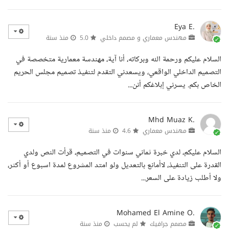
Eya E.
مهندس معماري و مصمم داخلي
5.0
منذ سنة
السلام عليكم ورحمة الله وبركاته، أنا آية، مهندسة معمارية متخصصة في
التصميم الداخلي الواقعي، ويسعدني التقدم لتنفيذ تصميم مجلس الحريم
الخاص بكم. يسرني إبلاغكم أنن...
Mhd Muaz K.
مهندس معماري
4.6
منذ سنة
السلام عليكم، لدي خبرة ثماني سنوات في التصميم، قرأت النص ولدي
القدرة على التنفيذ، لاأمانع بالتعديل ولو امتد المشروع لمدة اسبوع أو أكثر،
ولا أطلب زيادة على السعر...
Mohamed El Amine O.
مصمم جرافيك
لم يحسب
منذ سنة