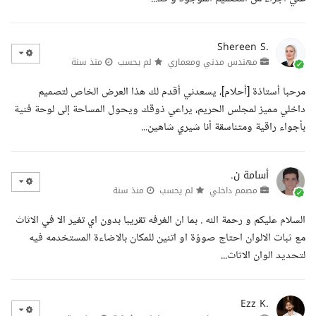
Shereen S.
مهندس مدني ومعماري
لم يحسب
منذ سنة
مرحبا أستاذة [أحلام]، يسعدني أقدم لك هذا العرض الخاص لتصميم
داخلي مميز لمجلس الحريم، يراعي ذوقك ويحول المساحة إلى لوحة فنية
بأجواء راقية ومتناسقة أنا شيري شاهين...
أسامة ن.
مصمم داخلي
لم يحسب
منذ سنة
السلام عليكم و رحمة الله . بما ان الغرفه تقريبا بدون اي تغير الا في الاثاث
مع ثبات الالوان احتاج صوؤة او اتنين للمكان بالاضاءة المستخدمه فيه
لتحديد الوان الاثاث...
Ezz K.