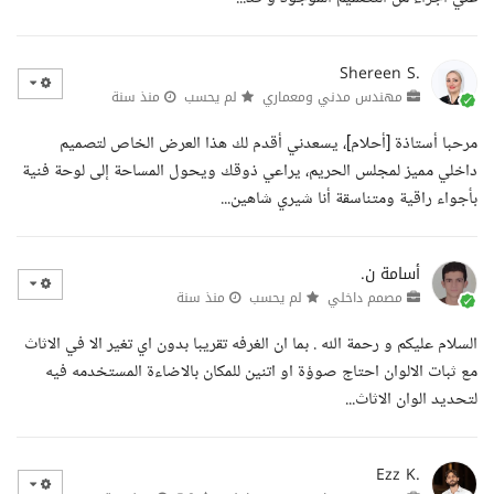
Shereen S.
مهندس مدني ومعماري
لم يحسب
منذ سنة
مرحبا أستاذة [أحلام]، يسعدني أقدم لك هذا العرض الخاص لتصميم
داخلي مميز لمجلس الحريم، يراعي ذوقك ويحول المساحة إلى لوحة فنية
بأجواء راقية ومتناسقة أنا شيري شاهين...
أسامة ن.
مصمم داخلي
لم يحسب
منذ سنة
السلام عليكم و رحمة الله . بما ان الغرفه تقريبا بدون اي تغير الا في الاثاث
مع ثبات الالوان احتاج صوؤة او اتنين للمكان بالاضاءة المستخدمه فيه
لتحديد الوان الاثاث...
Ezz K.