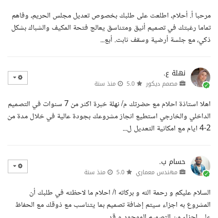
مرحبا أ. أحلام، اطلعت على طلبك بخصوص تعديل مجلس الحريم، وفاهم
تماما رغبتك في تصميم أنيق ومتناسق يعالج فتحة المكيف والشباك بشكل
ذكي، مع جلسة أرضية وسقف ثابت. أبع...
نهلة ع.
مصمم ديكور
5.0
منذ سنة
اهلا استاذة احلام مع حضرتك م/ نهلة خبرة اكثر من 7 سنوات في التصميم
الداخلي والخارجي استطيع انجاز مشروعك بجودة عالية في خلال مدة من
2-4 ايام مع امكانية التعديل ل...
حسام ب.
مهندس معماري
5.0
منذ سنة
السلام عليكم و رحمة الله و بركاته ا/ احلام ما لاحظته في طلبك أن
المشروع به اجزاء سيتم إضافة تصميم بما يتناسب مع ذوقك مع الحفاظ
علي اجزاء من التصميم الموجود و قد...