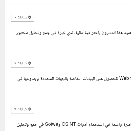
خيارات
فيذ هذا المشروع باحترافية عالية، لدي خبرة في جمع وتحليل محتوى
خيارات
السلام عليكم أستاذة ريم أنا نور عالم بيانات يمكنني إستخدام Web Scraping للحصول على البيانات الخاصة بالجهات المحددة وجدولتها في
خيارات
مساء الخير أستاذة ريم، أنا بولا عماد، مهندس حاسبات ومعلومات. أمتلك خبرة واسعة في استخدام أدوات OSINT وSotwe في جمع وتحليل