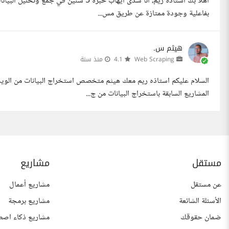
اهلا بك استاذة ريم، انا شدى ايهاب خبرة 
بفاعلية وجودة ممتازة عن طريق مس...
هيثم س.
Web Scraping
4.1
منذ سنة
السلام عليكم استاذه ريم معك هيثم متخصص استخراج البيانات من الو
المشاريع السابقة باستخراج البيانات من ج...
مستقل
مشاريع
عن مستقل
مشاريع أعمال
الأسئلة الشائعة
مشاريع برمجة
ضمان حقوقك
مشاريع ذكاء اصط