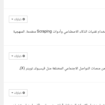
خيارات
السلام عليكم، معك محمد خالد ، متخصص في جمع وتحليل البيانات باستخدام تقنيات الذكاء الاصطناعي وأدوات Scraping متقدمة. المنهجية
خيارات
مرحبا، أنا إيمان، أتشرف بتقديم عرضي لتنفيذ مهمة جمع وتحليل البيانات من منصات التواصل الاجتماعي المختلفة مثل فيسبوك، تويتر (X)،
خيارات