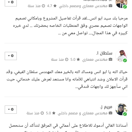
مهندس معماري ومصمم داخلي
4.7
منذ سنة
مرحبا بك سيد ابو انس...لقد قرأت تفاصيل المشروع وبامكاني تصميم
الواجهات تصميم عصري وفق المتطلبات الخاصه بحضرتك ... لدي خبره
كبيره في هذا المجال.... تواصل معي من ...
سلطان ا.
مهندس معماري
5.0
منذ سنة
حياك الله يا ابو انس ومساك الله بالخير معك المهندس سلطان الفيفي، وقد
قرأت الاعلان وشد انتباهي للأمانه وانا مستعد لعرض عليك خدماتي، حيث
اني سأجهز لك واجهات فندقي...
مريم ز.
مهندس معماري و مصمم داخلي
5.0
منذ سنة
أستاذنا الغالي أدعوك للاطلاع على أعمالي في المرفق لتتأكد أن ستحصل