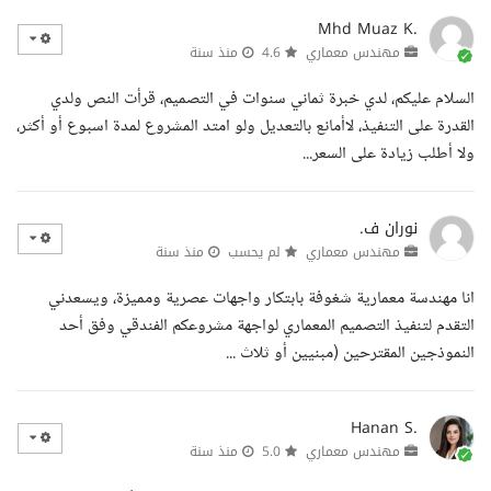
Mhd Muaz K.
مهندس معماري
4.6
منذ سنة
السلام عليكم، لدي خبرة ثماني سنوات في التصميم، قرأت النص ولدي
القدرة على التنفيذ، لاأمانع بالتعديل ولو امتد المشروع لمدة اسبوع أو أكثر،
ولا أطلب زيادة على السعر...
نوران ف.
مهندس معماري
لم يحسب
منذ سنة
انا مهندسة معمارية شغوفة بابتكار واجهات عصرية ومميزة، ويسعدني
التقدم لتنفيذ التصميم المعماري لواجهة مشروعكم الفندقي وفق أحد
النموذجين المقترحين (مبنيين أو ثلاث ...
Hanan S.
مهندس معماري
5.0
منذ سنة