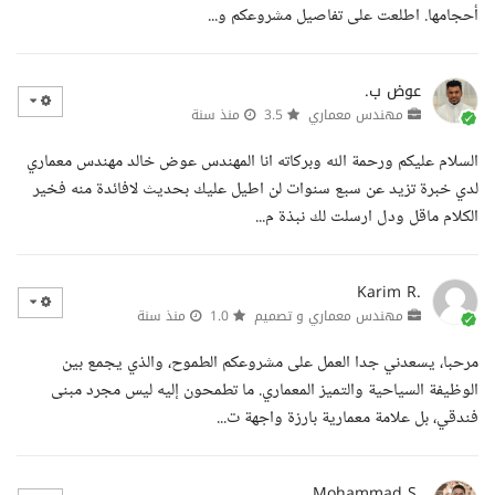
أحجامها. اطلعت على تفاصيل مشروعكم و...
عوض ب.
مهندس معماري
3.5
منذ سنة
السلام عليكم ورحمة الله وبركاته انا المهندس عوض خالد مهندس معماري
لدي خبرة تزيد عن سبع سنوات لن اطيل عليك بحديث لافائدة منه فخير
الكلام ماقل ودل ارسلت لك نبذة م...
Karim R.
مهندس معماري و تصميم
1.0
منذ سنة
مرحبا، يسعدني جدا العمل على مشروعكم الطموح، والذي يجمع بين
الوظيفة السياحية والتميز المعماري. ما تطمحون إليه ليس مجرد مبنى
فندقي، بل علامة معمارية بارزة واجهة ت...
Mohammad S.