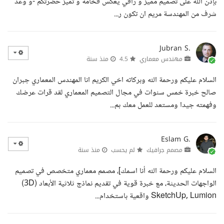
بإذن الله على تصميم مميز و راقي يعكس فخامة و تميز حضرتكم -و وعد
شرف من المهندسة مريم ان تكون ر...
Jubran S.
مهندس معماري
4.5
منذ سنة
السلام عليكم ورحمة الله وبركاته اخي الكريم انا المهندس المعماري جبران
صالح خبرة خمس سنوات في مجال التصميم المعماري لقد قرات عرضك
وفهمته جيدا ومستعد للعمل معك بم...
Eslam G.
مصمم جرافيك
لم يحسب
منذ سنة
السلام عليكم ورحمة الله أنا اسمك]، مصمم معماري متخصص في تصميم
الواجهات الحديثة، مع خبرة قوية في تقديم نماذج ثلاثية الأبعاد (3D)
SketchUp, Lumion واقعية باستخدام...