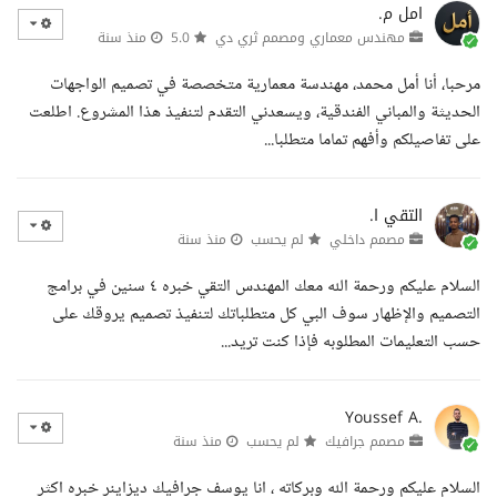
امل م.
مهندس معماري ومصمم ثري دي
5.0
منذ سنة
مرحبا، أنا أمل محمد، مهندسة معمارية متخصصة في تصميم الواجهات
الحديثة والمباني الفندقية، ويسعدني التقدم لتنفيذ هذا المشروع. اطلعت
على تفاصيلكم وأفهم تماما متطلبا...
التقي ا.
مصمم داخلي
لم يحسب
منذ سنة
السلام عليكم ورحمة الله معك المهندس التقي خبره ٤ سنين في برامج
التصميم والإظهار سوف البي كل متطلباتك لتنفيذ تصميم يروقك على
حسب التعليمات المطلوبه فإذا كنت تريد...
Youssef A.
مصمم جرافيك
لم يحسب
منذ سنة
السلام عليكم ورحمة الله وبركاته ، انا يوسف جرافيك ديزاينر خبره اكثر