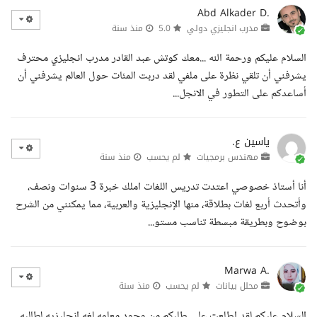
Abd Alkader D.
مدرب انجليزي دولي
5.0
منذ سنة
السلام عليكم ورحمة الله ...معك كوتش عبد القادر مدرب انجليزي محترف
يشرفني أن تلقي نظرة على ملفي لقد دربت المئات حول العالم يشرفني أن
أساعدكم على التطور في الانجل...
ياسين ع.
مهندس برمجيات
لم يحسب
منذ سنة
أنا أستاذ خصوصي اعتدت تدريس اللغات املك خبرة 3 سنوات ونصف،
وأتحدث أربع لغات بطلاقة، منها الإنجليزية والعربية، مما يمكنني من الشرح
بوضوح وبطريقة مبسطة تناسب مستو...
Marwa A.
محلل بيانات
لم يحسب
منذ سنة
السلام عليكم لقد اطلعت على طلبكم من وجود معلمه لغه إنجليزيه لطالبه