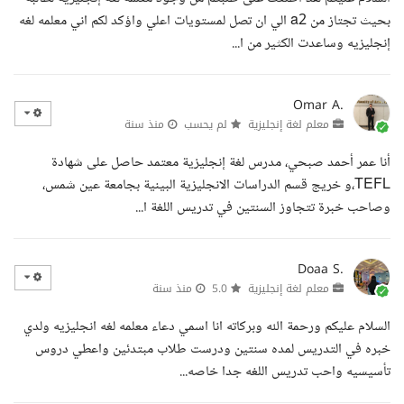
بحيث تجتاز من a2 الي ان تصل لمستويات اعلي واؤكد لكم اني معلمه لغه
إنجليزيه وساعدت الكثير من ا...
Omar A.
معلم لغة إنجليزية
لم يحسب
منذ سنة
أنا عمر أحمد صبحي، مدرس لغة إنجليزية معتمد حاصل على شهادة
TEFL،و خريج قسم الدراسات الانجليزية البينية بجامعة عين شمس،
وصاحب خبرة تتجاوز السنتين في تدريس اللغة ا...
Doaa S.
معلم لغة إنجليزية
5.0
منذ سنة
السلام عليكم ورحمة الله وبركاته انا اسمي دعاء معلمه لغه انجليزيه ولدي
خبره في التدريس لمده سنتين ودرست طلاب مبتدئين واعطي دروس
تأسيسيه واحب تدريس اللغه جدا خاصه...