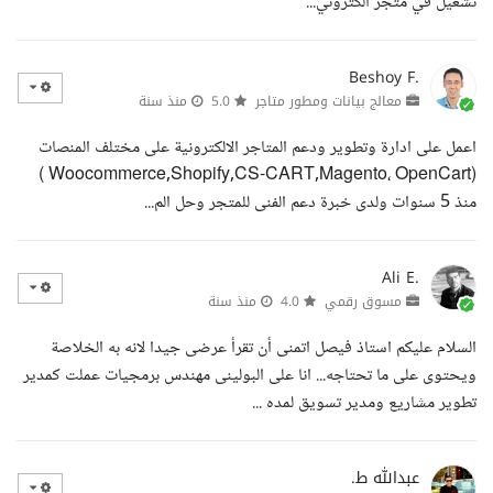
تشغيل في متجر الكتروني...
Beshoy F.
معالج بيانات ومطور متاجر
5.0
منذ سنة
اعمل على ادارة وتطوير ودعم المتاجر الالكترونية على مختلف المنصات
(Woocommerce,Shopify,CS-CART,Magento، OpenCart )
منذ 5 سنوات ولدى خبرة دعم الفنى للمتجر وحل الم...
Ali E.
مسوق رقمي
4.0
منذ سنة
السلام عليكم استاذ فيصل اتمنى أن تقرأ عرضى جيدا لانه به الخلاصة
ويحتوى على ما تحتاجه... انا على البولينى مهندس برمجيات عملت كمدير
تطوير مشاريع ومدير تسويق لمده ...
عبدالله ط.