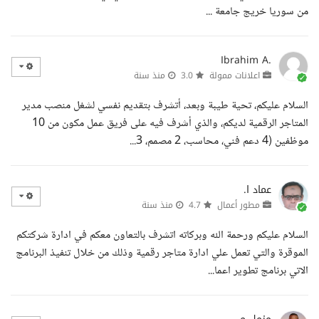
من سوريا خريج جامعة ...
Ibrahim A.
اعلانات ممولة
3.0
منذ سنة
السلام عليكم، تحية طيبة وبعد، أتشرف بتقديم نفسي لشغل منصب مدير
المتاجر الرقمية لديكم، والذي أشرف فيه على فريق عمل مكون من 10
موظفين (4 دعم فني، محاسب، 2 مصمم، 3...
عماد ا.
مطور أعمال
4.7
منذ سنة
السلام عليكم ورحمة الله وبركاته اتشرف بالتعاون معكم في ادارة شركتكم
الموقرة والتي تعمل علي ادارة متاجر رقمية وذلك من خلال تنفيذ البرنامج
الاتي برنامج تطوير اعما...