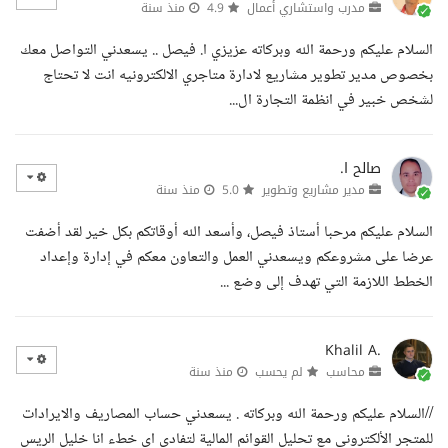
مدرب واستشاري أعمال
4.9
منذ سنة
السلام عليكم ورحمة الله وبركاته عزيزي ا. فيصل .. يسعدني التواصل معك
بخصوص مدير تطوير مشاريع لادارة متاجري الالكترونيه انت لا تحتاج
لشخص خبير في انظمة التجارة ال...
صالح ا.
مدير مشاريع وتطوير
5.0
منذ سنة
السلام عليكم مرحبا أستاذ فيصل، وأسعد الله أوقاتكم بكل خير لقد أضفت
عرضا على مشروعكم ويسعدني العمل والتعاون معكم في إدارة وإعداد
الخطط اللازمة التي تهدف إلى وضع ...
Khalil A.
محاسب
لم يحسب
منذ سنة
//السلام عليكم ورحمة الله وبركاته . يسعدني حساب المصاريف والايرادات
للمتجر الألكتروني مع تحليل القوائم المالية لتفادي اي خطء انا خليل الريس