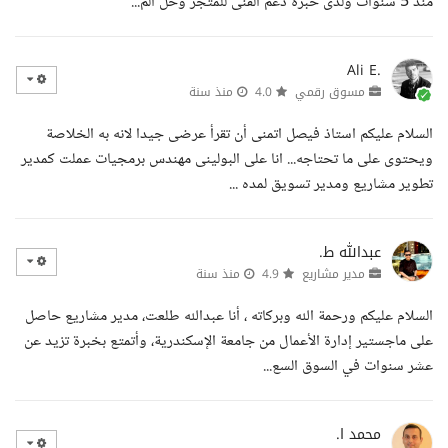
منذ 5 سنوات ولدى خبرة دعم الفنى للمتجر وحل الم...
Ali E.
مسوق رقمي
4.0
منذ سنة
السلام عليكم استاذ فيصل اتمنى أن تقرأ عرضى جيدا لانه به الخلاصة
ويحتوى على ما تحتاجه... انا على البولينى مهندس برمجيات عملت كمدير
تطوير مشاريع ومدير تسويق لمده ...
عبدالله ط.
مدير مشاريع
4.9
منذ سنة
السلام عليكم ورحمة الله وبركاته ، أنا عبدالله طلعت، مدير مشاريع حاصل
على ماجستير إدارة الأعمال من جامعة الإسكندرية، وأتمتع بخبرة تزيد عن
عشر سنوات في السوق السع...
محمد ا.