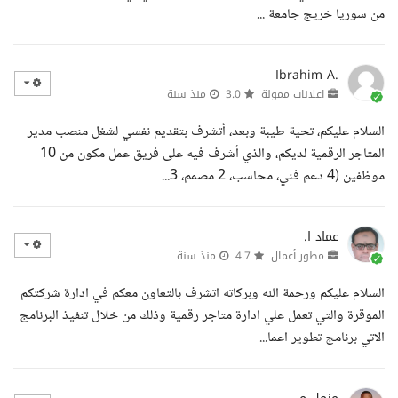
من سوريا خريج جامعة ...
Ibrahim A.
اعلانات ممولة
3.0
منذ سنة
السلام عليكم، تحية طيبة وبعد، أتشرف بتقديم نفسي لشغل منصب مدير
المتاجر الرقمية لديكم، والذي أشرف فيه على فريق عمل مكون من 10
موظفين (4 دعم فني، محاسب، 2 مصمم، 3...
عماد ا.
مطور أعمال
4.7
منذ سنة
السلام عليكم ورحمة الله وبركاته اتشرف بالتعاون معكم في ادارة شركتكم
الموقرة والتي تعمل علي ادارة متاجر رقمية وذلك من خلال تنفيذ البرنامج
الاتي برنامج تطوير اعما...