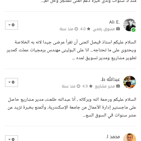
منذ 5 سنوات ولدى خبرة دعم الفنى للمتجر وحل الم...
Ali E.
مسوق رقمي
4.0
منذ سنة
السلام عليكم استاذ فيصل اتمنى أن تقرأ عرضى جيدا لانه به الخلاصة
ويحتوى على ما تحتاجه... انا على البولينى مهندس برمجيات عملت كمدير
تطوير مشاريع ومدير تسويق لمده ...
عبدالله ط.
مدير مشاريع
4.9
منذ سنة
السلام عليكم ورحمة الله وبركاته ، أنا عبدالله طلعت، مدير مشاريع حاصل
على ماجستير إدارة الأعمال من جامعة الإسكندرية، وأتمتع بخبرة تزيد عن
عشر سنوات في السوق السع...
محمد ا.