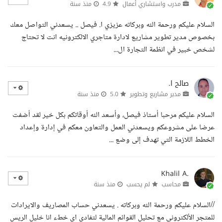
مدرب واستشاري أعمال
4.9
منذ سنة
السلام عليكم ورحمة الله وبركاته عزيزي ا. فيصل .. يسعدني التواصل معك
بخصوص مدير تطوير مشاريع لادارة متاجري الالكترونيه انت لا تحتاج
لشخص خبير في انظمة التجارة ال...
صالح ا.
مدير مشاريع وتطوير
5.0
منذ سنة
السلام عليكم مرحبا أستاذ فيصل، وأسعد الله أوقاتكم بكل خير لقد أضفت
عرضا على مشروعكم ويسعدني العمل والتعاون معكم في إدارة وإعداد
الخطط اللازمة التي تهدف إلى وضع ...
Khalil A.
محاسب
لم يحسب
منذ سنة
//السلام عليكم ورحمة الله وبركاته . يسعدني حساب المصاريف والايرادات
للمتجر الألكتروني مع تحليل القوائم المالية لتفادي اي خطء انا خليل الريس