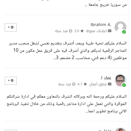
من سوريا خريج جامعة ...
Ibrahim A.
اعلانات ممولة
3.0
منذ سنة
السلام عليكم، تحية طيبة وبعد، أتشرف بتقديم نفسي لشغل منصب مدير
المتاجر الرقمية لديكم، والذي أشرف فيه على فريق عمل مكون من 10
موظفين (4 دعم فني، محاسب، 2 مصمم، 3...
عماد ا.
مطور أعمال
4.7
منذ سنة
السلام عليكم ورحمة الله وبركاته اتشرف بالتعاون معكم في ادارة شركتكم
الموقرة والتي تعمل علي ادارة متاجر رقمية وذلك من خلال تنفيذ البرنامج
الاتي برنامج تطوير اعما...