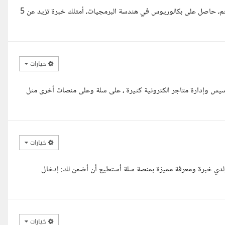
السلام عليكم ورحمة الله وبركاته اهلا بك استاذ عبد الله معك مهندس هيثم، حاصل على بكالوريوس في هندسة البرمجيات، أمتلك خبرة تزيد عن 5
خيارات
أسيس وإدارة متاجر الكترونية كثيرة ، على سلة وعلى منصات أخرى مثل
خيارات
 ولدي خبرة ومعرفة مميزة بمنصة سلة أستطيع أن أضمن لك: إدخال
خيارات