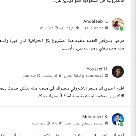
الالكترونية فى السعودية الموجودين عل...
Andaleeb K.
مصمم جرافيك
لم يحسب
منذ سنة
مرحبا، يشرفني التقدم لتنفيذ هذا المشروع بكل احترافية. لدي خبرة واسع
سلة وشوبيفاي وووردبريس، وأهت...
Youssef H.
خدمة عملاء و ادارة اعمال
لم يحسب
منذ سنة
اقدر ا سوي لك متجر الاكتروني محترف في منصة سله بشكل حديث بتعد
الاكتروني بستخدام منصة سله لمدة 3 سنوات وكان ...
Mohamed K.
مصمم ومبرمج متاجر سلة
4.8
منذ سنة