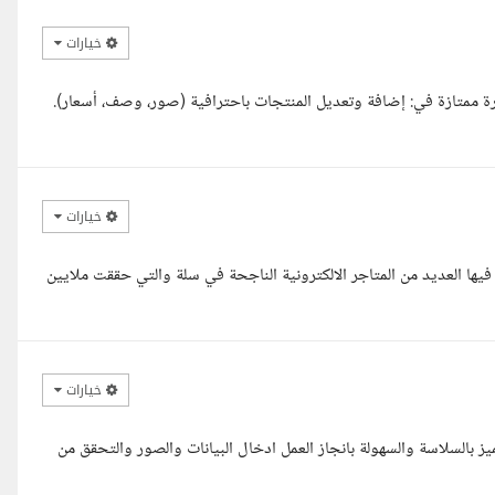
خيارات
ة ممتازة في: إضافة وتعديل المنتجات باحترافية (صور، وصف، أسعار).
خيارات
لله معك حسن لدي خبرة أكثر من 3 سنوات أدرت فيها العديد من المتاجر الالكترونية الناجحة في سلة والتي حققت ملايين
خيارات
ميز بالسلاسة والسهولة بانجاز العمل ادخال البيانات والصور والتحقق من