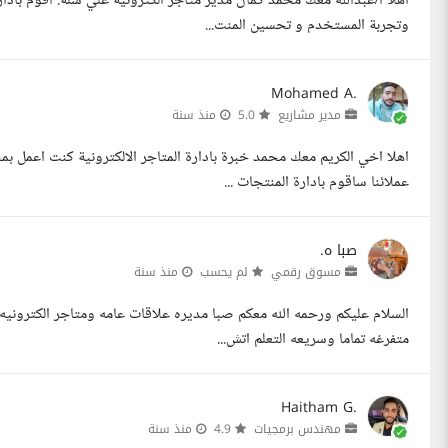
أهلا أ/عبدالله معك محمد كمال مدير متاجر الكترونية علي سلة. أقوم باد
وتجربة المستخدم و تحسين المنت...
Mohamed A.
مدير مشاريع
5.0
منذ سنة
اهلا اخي الكريم معك محمد خبرة بادارة المتاجر الالكترونية كنت اعمل بم
عملائنا ساقوم بادارة المنتجات ...
صبا ه.
مسوق رقمي
لم يحسب
منذ سنة
السلام عليكم ورحمه الله معكم صبا مديره علاقات عامه ومتاجر الكترون
متفرغه تماما وسريعه التعلم اتش...
Haitham G.
مهندس برمجيات
4.9
منذ سنة