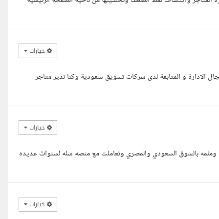
ارة المتاجر واكتشاف نقط الضعف وتحسينها من ناحية الصفحة الرئيسية
خيارات
جال الادارة و المتابعة لدى شركات تسويق سعودية وكنا ندير متاجر
خيارات
يه وملمه بالسوق السعودي والمصري وتعاملت مع منصه سله لسنوات عديده
خيارات