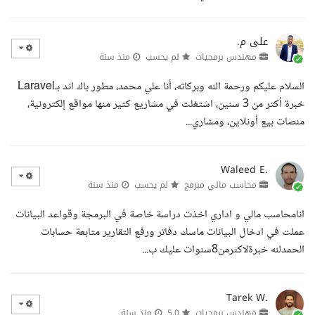
على م.
مهندس برمجيات
لم يحسب
منذ سنة
السلام عليكم ورحمة الله وبركاته، أنا علي محمد، مطور باك اند بـLaravel
خبرة أكتر من 3 سنين، اشتغلت في مشاريع كتير منها مواقع إلكترونية،
منصات بيع أونلاين، ومشاري...
Waleed E.
محاسب مالي مبرمج
لم يحسب
منذ سنة
انامحاسب مالي و اداري اخذت دراسة خاصة في البرمجة وقواعد البيانات
عملت في ادخال البيانات ماسك دفاتر ورفع التقارير متابعة حسابات
الحمدلله خبرةلاكثرمن8سنوات عليك ب...
Tarek W.
مهندس برمجيات
5.0
منذ سنة