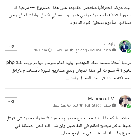
إليك عرضا احترافيا مختصرا لتقديمه على هذا المشروع: --- مرحبا، أنا
مطور Laravel محترف ولدي خبرة واسعة في تكامل بوابات الدفع وحل
مشاكلها. سأقوم بتحليل كود الدفع د...
وليد ا.
مطور تطبيقات ومواقع
لم يحسب
منذ سنة
مرحبا أستاذ محمد معك المهندس وليد التام مبرمج مواقع ويب بلغة php
بخبر ة 4 سنوات في هذا المجال ولدي مشاريع كثيرة بأستخدام لارافل
ومعرفتة جيدة في هذا المجال ولقد ...
Mahmoud M.
مطور Full Stack
5.0
منذ سنة
السلام عليكم يا استاذ محمد مع حضرتم محمود 6 سنوات خبرة في لارفل
خلينا ندخل ميتنج نتكلم في التفاصيل وان شاء الله نحل المشكلة في
اسرع وقت انا اشتغلت في مشاريع جدا...