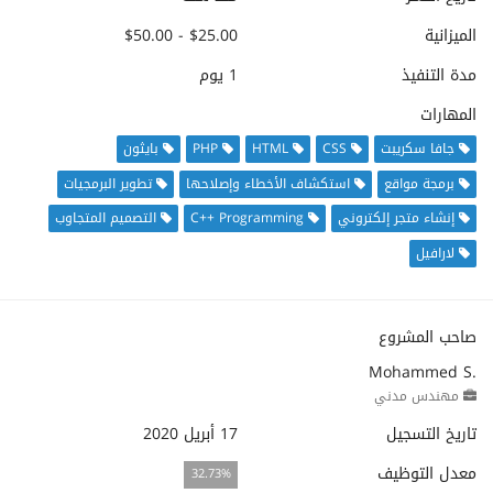
الميزانية
$25.00 - $50.00
مدة التنفيذ
1 يوم
المهارات
جافا سكريبت
CSS
HTML
PHP
بايثون
برمجة مواقع
استكشاف الأخطاء وإصلاحها
تطوير البرمجيات
إنشاء متجر إلكتروني
C++ Programming
التصميم المتجاوب
لارافيل
صاحب المشروع
Mohammed S.
مهندس مدني
تاريخ التسجيل
17 أبريل 2020
معدل التوظيف
32.73%