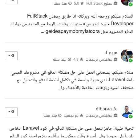
مطور Full Stack
5.0
منذ سنة
السلام عليكم ورحمه الله وبركاته انا طارق رمضان FullStack
Developer خبره امثر من ٥ سنوات وقمت بالربط مع العديد من بوابات
الدفع المصريه مثل geideapaymobmyfatoora ...
مريم ا.
مهندس برمجيات
4.9
منذ سنة
سلام عليكم, يسعدني العمل على حل مشكلة الدفع في مشروعك المبني
بلغة Laravel. لدي خبرة واسعة في تكامل أنظمة الدفع والتعامل مع
مختلف السيناريوهات الخاصة بالأخطاء وا...
Albaraa A.
مهندس برمجيات
لم يحسب
منذ سنة
تحية طيبة، جاهز للعمل على حل مشكلة الدفع في كود Laravel الخاص
بك بأعلى جودة وفي أسرع وقت ممكن. ما سأقوم به: مراجعة كود الدفع