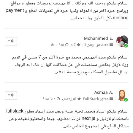
السلام عليكم ورحمة الله وبركاته .. انا مهندسة برمجيات ومطورة مواقع
وبرامج خبره اكثر من ٥ اعوام ولديا خبره في تعديلات الدفع و payment
method بكل اللطرق وباستخدام...
Mohammed E.
مهندس برمجيات
4.7
منذ سنة
السلام عليكم معك المهندس محمد مع خبرة اكثر من 7 سنين في فريم
ورك لارفل يمكنني مساعدتك في حل مشاكلك كلها ان شاء الله الرجاء
ارسال تفاصيل المشكلة مع نوع منصة الدف...
Asmaa A.
مطور Full Stack
لم يحسب
منذ سنة
السلام عليكم استاذ محمد، تحية طيبة وبعد، معك اسماء مطور fullstack
باستخدام لارفيل و next js قرأت المطلوب جيدا واستطيع تنفيذه وحل
مشاكل الدفع في المشروع الخاص بك...