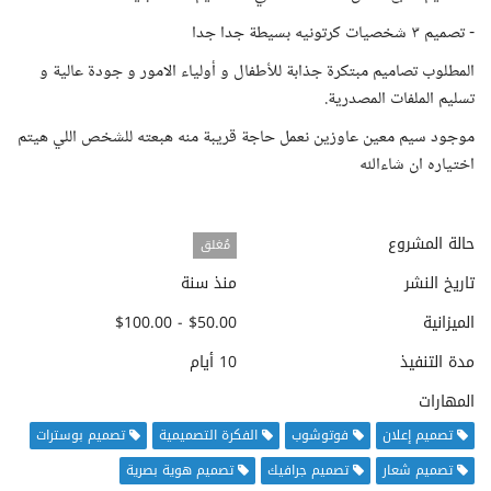
- تصميم ٣ شخصيات كرتونيه بسيطة جدا جدا
المطلوب تصاميم مبتكرة جذابة للأطفال و أولياء الامور و جودة عالية و
تسليم الملفات المصدرية.
موجود سيم معين عاوزين نعمل حاجة قريبة منه هبعته للشخص اللي هيتم
اختياره ان شاءالله
حالة المشروع
مُغلق
تاريخ النشر
منذ سنة
الميزانية
$50.00 - $100.00
مدة التنفيذ
10 أيام
المهارات
تصميم إعلان
فوتوشوب
الفكرة التصميمية
تصميم بوسترات
تصميم شعار
تصميم جرافيك
تصميم هوية بصرية