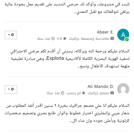
للبدء في مشروعك، وأؤكد لك حرصي الشديد على تقديم عمل بجودة عالية
يرتقي لتوقعاتك مع تقبل التعدي...
Abeer E.
مهندسة ومصممة جرافيك
4.8
منذ سنة
السلام عليكم ورحمة الله وبركاته، يسرني أن أقدم لكم عرضي الاحترافي
لتنفيذ الهوية البصرية الكاملة لأكاديمية Exploria، وهي مبادرة تعليمية
ملهمة تستهدف الأطفال وتسع...
Ali Mando D.
مصمم جرافيك
لم يحسب
منذ سنة
السلام عليكم انا علي مصمم جرافيك بخبرة ٩ سنين اقدر أنفذ المطلوب من
شعار عربي وإنجليزي اختيار خطوط والوان طابع بصري وتصميم شخصيات
كرتونية وبأعلى جوده وإن شاء الل...