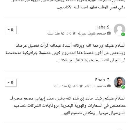
يسعدني أقدم لك هوية بصرية ممتعة وبسيطة، تكون قريبة من الأطفال
وفي نفس الوقت تظهر احترافية الأكاديم...
Heba S.
مصمم هوية بصرية
5.0
منذ سنة
السلام عليكم ورحمة الله وبركاته أستاذ عبدالله قرأت تفصيل عرضك
ويسعدنى من أكون منفذة هذا المشروع كونى مصممة جرافيكية متخصصة
فى مجال التصميم بخبرة لا تقل عن ثلاث ...
Ehab G.
مصمم جرافيك
4.9
منذ سنة
السلام عليكم, كيف حالك إن شاء الله بخير . معك إيهاب, مصمم محترف
متخصص في الشعارات والهوية البصرية ،بروفايلات الشركات ،تصاميم
السوشيال ميديا. . يمكنني تصميم الهو...