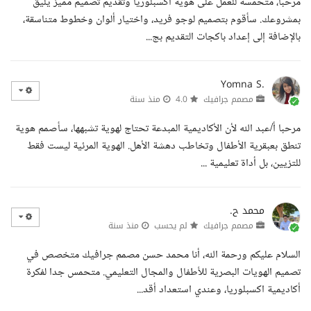
مرحبا، متحمسة للعمل على هوية اكسبلوريا وتقديم تصميم مميز يليق
بمشروعك. سأقوم بتصميم لوجو فريد، واختيار ألوان وخطوط متناسقة،
بالإضافة إلى إعداد باكجات التقديم بج...
Yomna S.
مصمم جرافيك
4.0
منذ سنة
مرحبا أ/عبد الله لأن الأكاديمية المبدعة تحتاج لهوية تشبهها، سأصمم هوية
تنطق بعبقرية الأطفال وتخاطب دهشة الأهل. الهوية المرئية ليست فقط
للتزيين، بل أداة تعليمية ...
محمد ح.
مصمم جرافيك
لم يحسب
منذ سنة
السلام عليكم ورحمة الله، أنا محمد حسن مصمم جرافيك متخصص في
تصميم الهويات البصرية للأطفال والمجال التعليمي. متحمس جدا لفكرة
أكاديمية اكسبلوريا، وعندي استعداد أقد...