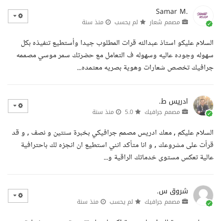
Samar M.
مصمم شعار
لم يحسب
منذ سنة
السلام عليكو استاذ عبدالله قرات المطلوب جيدا وأستطيع تنفيذه بكل
سهوله وجوده عاليه وسهوله ف التعامل مع حضرتك سمر موسي مصممه
جرافيك تخصص شعارات وهوية بصريه معتمده...
ادريس ط.
مصمم جرافيك
5.0
منذ سنة
السلام عليكم , معك ادريس مصمم جرافيكي بخبرة سنتين و نصف , و قد
قرأت على مشروعك , و انا متأكد انني استطيع ان انجزه لك باحترافية
عالية تعكس مستوى خدماتك الراقية و...
شروق س.
مصمم جرافيك
لم يحسب
منذ سنة