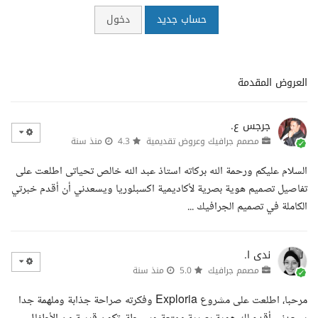
حساب جديد
دخول
العروض المقدمة
جرجس ع.
مصمم جرافيك وعروض تقديمية
4.3
منذ سنة
السلام عليكم ورحمة الله بركاته استاذ عبد الله خالص تحياتى اطلعت على
تفاصيل تصميم هوية بصرية لأكاديمية اكسبلوريا ويسعدني أن أقدم خبرتي
الكاملة في تصميم الجرافيك ...
ندى ا.
مصمم جرافيك
5.0
منذ سنة
مرحبا، اطلعت على مشروع Exploria وفكرته صراحة جذابة وملهمة جدا