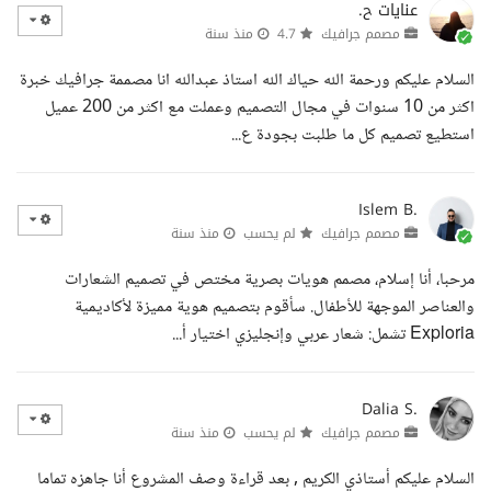
عنايات ح.
مصمم جرافيك
4.7
منذ سنة
السلام عليكم ورحمة الله حياك الله استاذ عبدالله انا مصممة جرافيك خبرة
اكثر من 10 سنوات في مجال التصميم وعملت مع اكثر من 200 عميل
استطيع تصميم كل ما طلبت بجودة ع...
Islem B.
مصمم جرافيك
لم يحسب
منذ سنة
مرحبا، أنا إسلام، مصمم هويات بصرية مختص في تصميم الشعارات
والعناصر الموجهة للأطفال. سأقوم بتصميم هوية مميزة لأكاديمية
Exploria تشمل: شعار عربي وإنجليزي اختيار أ...
Dalia S.
مصمم جرافيك
لم يحسب
منذ سنة
السلام عليكم أستاذي الكريم , بعد قراءة وصف المشروع أنا جاهزه تماما