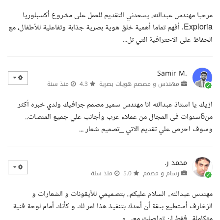
مرحبا مهندس عبدالله، يسعدني التقديم للعمل على مشروع أكسبلوريا
Exploria. أفهم تماما أهمية خلق هوية بصرية جذابة وتفاعلية للأطفال، مع
الحفاظ على الاحترافية التي تل...
Samir M.
مهندس و مصصم هويات بصرية
4.3
منذ سنة
ازيك يا استاذ عبدالله انا مهندس سمير مصمم جرافيك ولدي خبره أكثر
من6سنوات فى المجال من عملاء عرب وأجانب علي جميع المنصات..
وسوف احرص علي تقديم الاتي _تصميم شعار ...
محمد ر.
رسام و مصمم
5.0
منذ سنة
مهندس عبدالله.. السلام عليكم.. بتصميمي للأيقونات و الشعارات و
الزخارف أستطيع بثقة أن أعدك بتنفيذ هذا امر لك و كأنك أمام لوحة فنية
متكاملة.. فقط إن تواصلت معي و ...