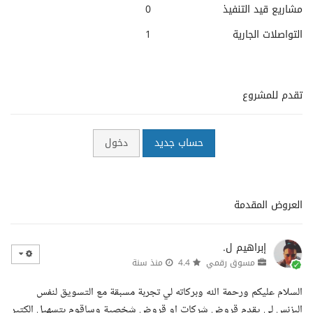
مشاريع قيد التنفيذ
0
التواصلات الجارية
1
تقدم للمشروع
حساب جديد
دخول
العروض المقدمة
إبراهيم ل.
مسوق رقمي
4.4
منذ سنة
السلام عليكم ورحمة الله وبركاته لي تجربة مسبقة مع التسويق لنفس
البزنس لي يقدم قروض شركات او قروض شخصية وساقوم بتسهيل الكتير