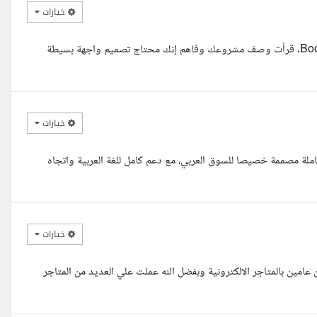
خيارات
السلام عليكم، أنا مازن، مطور Front-End بخبرة في Angular وBootstrap. قرأت وصف مشروعك وفاهم إنك محتاج تصميم واجهة بسيطة
خيارات
ملة مصممة خصيصا للسوق العربي، مع دعم كامل للغة العربية واتجاه
خيارات
عامين بالمتاجر الالكترونية وبفضل الله عملت علي العديد من المتاجر