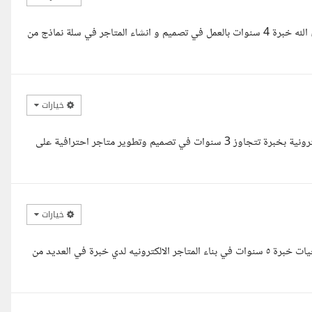
السلام عليكم ورحمة الله وبركاتة قرات طلبك و جاهز للخدمة فورا ان شاء الله خبرة 4 سنوات بالعمل في تصميم و انشاء المتاجر في سلة نماذج من
خيارات
السلام عليكم ورحمة الله وبركاته، معك [عوض]، مبرمج ومصمم متاجر إلكترونية بخبرة تتجاوز 3 سنوات في تصميم وتطوير متاجر احترافية على
خيارات
اهلا انوار, ارفقت لكي ملف به بعض اعمالي انا محمد مدحت مهندس برمجيات خبرة ٥ سنوات في بناء المتاجر الالكترونيه لدي خبرة في العديد من