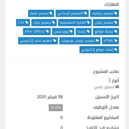
المهارات
تصميم جرافيك
التصميم الإبداعي
تصميم شعار
تصميم إعلان
الفكرة التصميمية
تصميم بنرات
CSS
برمجة مواقع
برمجة
ووردبريس
After Effects
HTML
تصميم عروض بوربوينت
تصميم متجر إلكتروني
إنشاء موقع إلكتروني
صاحب المشروع
أنوار أ.
مسوق رقمي
تاريخ التسجيل
08 فبراير 2020
معدل التوظيف
32.43%
المشاريع المفتوحة
0
مشاريع قيد التنفيذ
0