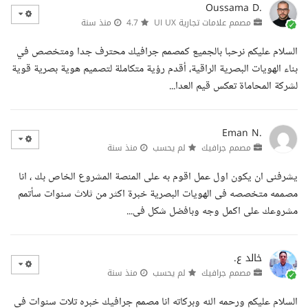
Oussama D.
مصمم علامات تجارية UI UX
4.7
منذ سنة
السلام عليكم نرحبا بالجميع كمصمم جرافيك محترف جدا ومتخصص في
بناء الهويات البصرية الراقية، أقدم رؤية متكاملة لتصميم هوية بصرية قوية
لشركة المحاماة تعكس قيم العدا...
Eman N.
مصمم جرافيك
لم يحسب
منذ سنة
يشرفنى ان يكون اول عمل اقوم به على المنصة المشروع الخاص بك ، انا
مصممه متخصصه فى الهويات البصرية خبرة اكثر من ثلاث سنوات سأتمم
مشروعك على اكمل وجه وبافضل شكل فى...
خالد ع.
مصمم جرافيك
لم يحسب
منذ سنة
السلام عليكم ورحمه الله وبركاته انا مصمم جرافيك خبره تلات سنوات في