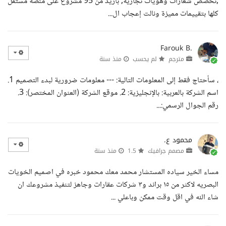
,تخصص شعارات وهويات تجارية, بأزيد من 95 مشروع على منصة مستقل
كلها بتقييمات مميزة ونالت إعجاب ال...
Farouk B.
مترجم
لم يحسب
منذ سنة
، سأحتاج فقط إلى المعلومات التالية: --- معلومات ضرورية لبدء التصميم 1.
اسم الشركة بالعربية: بالإنجليزية: 2. موقع الشركة (العنوان المختصر): 3.
رقم الجوال الرسمي:...
محمود ع.
مصمم جرافيك
1.5
منذ سنة
مساء الخير سياده المستشار محمد معك محمود خبره في اصميم الخويات
البصريه لاكثر من ١٥ براند و٣ شركات عقارات وجاهز لتنفيذ مشروعك ان
شاء الله في اقل وقت ممكن وباعلي ...