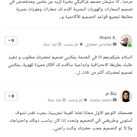
مرحبا ، انا سليمان مصمم غرافيكي بخبرة تزيد عن عامين ومتخصص في
تصميم الشعارات والهويات البصرية اقدم لك شعارات وهويات بصرية
مطابقة لجميع قواعد التصميم الأكادمية و...
Ilhem K.
مهندس معماري
لم يحسب
منذ سنة
السلام عليكم,نعم انا في الخدمة يمكنني تصميم لحضرتك مطلوب و تنفيذ
طلبك بطريقة الاحترافية وابداعية سأقدم لك أفكار مميزة للهوية, يمكنني
تصميم لحضرتك أكثر من ثلاث ل...
جنة م.
مصمم جرافيك
لم يحسب
منذ سنة
هصمملك اللوجو الأول مجانا تماما كعينة تجريبية، بحيث تقدر تشوف
أسلوبي وطريقتي في التصميم وتحدد إذا كان يناسب ذوقك واحتياجك
ولا لأ. لو التصميم عجب حضرتك وكنت راضي...