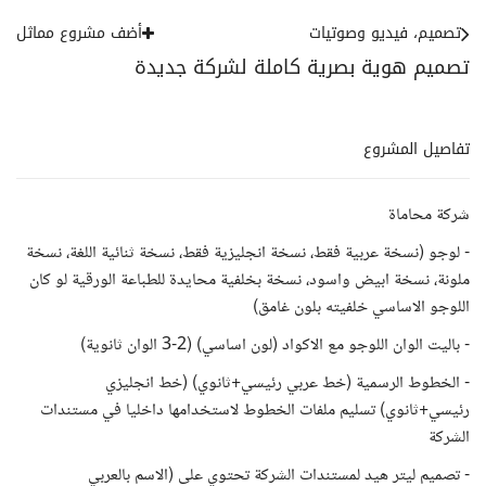
تصميم، فيديو وصوتيات
أضف مشروع مماثل
تصميم هوية بصرية كاملة لشركة جديدة
تفاصيل المشروع
شركة محاماة
- لوجو (نسخة عربية فقط، نسخة انجليزية فقط، نسخة ثنائية اللغة، نسخة
ملونة، نسخة ابيض واسود، نسخة بخلفية محايدة للطباعة الورقية لو كان
اللوجو الاساسي خلفيته بلون غامق)
- باليت الوان اللوجو مع الاكواد (لون اساسي) (2-3 الوان ثانوية)
- الخطوط الرسمية (خط عربي رئيسي+ثانوي) (خط انجليزي
رئيسي+ثانوي) تسليم ملفات الخطوط لاستخدامها داخليا في مستندات
الشركة
- تصميم ليتر هيد لمستندات الشركة تحتوي على (الاسم بالعربي