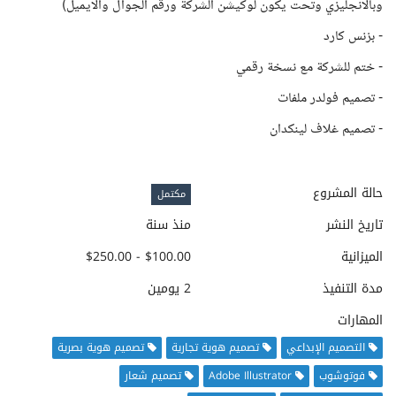
وبالانجليزي وتحت يكون لوكيشن الشركة ورقم الجوال والايميل)
- بزنس كارد
- ختم للشركة مع نسخة رقمي
- تصميم فولدر ملفات
- تصميم غلاف لينكدان
حالة المشروع
مكتمل
تاريخ النشر
منذ سنة
الميزانية
$100.00 - $250.00
مدة التنفيذ
2 يومين
المهارات
التصميم الإبداعي
تصميم هوية تجارية
تصميم هوية بصرية
فوتوشوب
Adobe Illustrator
تصميم شعار