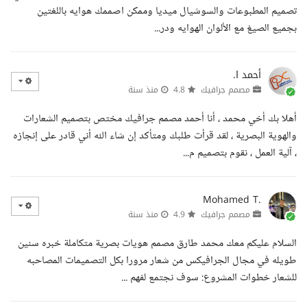
تصميم المطبوعات والسوشيال ميديا وممكن اصممك هوايه باللغتين
بجميع الصيغ مع الألوان الهوايه ودر...
أحمد ا.
مصمم جرافيك
4.8
منذ سنة
أهلا بك أخي محمد ، أنا أحمد مصمم جرافيك مختص بتصميم الشعارات
والهوية البصرية ، لقد قرأت طلبك ومتأكد إن شاء الله أني قادر على إنجازه
، آلية العمل ، نقوم بتصميم م...
Mohamed T.
مصمم جرافيك
4.9
منذ سنة
السلام عليكم معك محمد طارق مصمم هويات بصرية متكاملة خبره سنين
طويله في مجال الجرافيكس من شعار مرورا بكل التصميمات المصاحبه
للشعار خطوات المشروع: سوف نجتمع لفهم ...