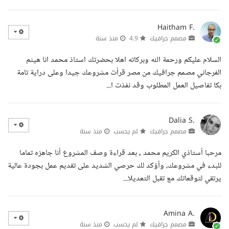
Haitham F.
مصمم جرافيك
4.9
منذ سنة
السلام عليكم ورحمة الله وبركاته اهلا بحضرتك استاذ محمد انا هيثم
الفرجاني مصمم جرافيك من مصر قرأت مشروعك جيدا وعلى دراية تامة
بكا تفاصيل العمل المطلوب وقد نفذت ا...
Dalia S.
مصمم جرافيك
لم يحسب
منذ سنة
مرحبا أستاذي الكريم محمد , بعد قراءة وصف المشروع أنا جاهزه تماما
للبدء في مشروعك، وأؤكد لك حرصي الشديد على تقديم عمل بجودة عالية
يرتقي لتوقعاتك مع تقبل التعديلا...
Amina A.
مصمم جرافيك
لم يحسب
منذ سنة