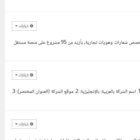
خيارات
السلام عليكم ورحمة الله وبركاته، سيد محمد. محمد القاري من المغرب ,تخصص شعارات وهويات تجارية, بأزيد من 95 مشروع على منصة مستقل
خيارات
، سأحتاج فقط إلى المعلومات التالية: --- معلومات ضرورية لبدء التصميم 1. اسم الشركة بالعربية: بالإنجليزية: 2. موقع الشركة (العنوان المختصر): 3.
خيارات