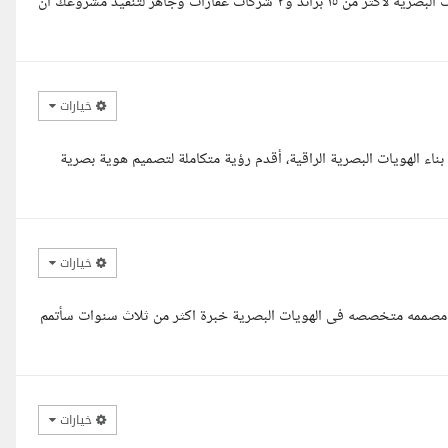
مساء الخير سياده المستشار محمد معك محمود خبره في اصميم الخويات البصريه لاكثر من ١٥ براند و٣ شركات عقارات وجاهز لتنفيذ مشروعك ان
خيارات
الهويات البصرية الراقية، أقدم رؤية متكاملة لتصميم هوية بصرية
خيارات
 مصممه متخصصه فى الهويات البصرية خبرة اكثر من ثلاث سنوات سأتمم
خيارات