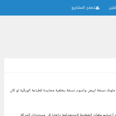
لين
تصفح المشاريع
 ملونة، نسخة ابيض واسود، نسخة بخلفية محايدة للطباعة الورقية لو كان
 تسليم ملفات الخطوط لاستخدامها داخليا في مستندات الشركة