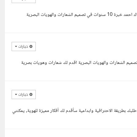
السلام عليكم ورحمه الله وبركاته اهلا بيك يا فندم كل عام وانتم بخير معاك احمد خبرة 10 سنوات في تصميم الشعارات والهويات البصرية
خيارات
صميم الشعارات والهويات البصرية اقدم لك شعارات وهويات بصرية
خيارات
بك بطريقة الاحترافية وابداعية سأقدم لك أفكار مميزة للهوية, يمكنني