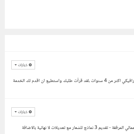
خيارات
السلام عليكم استاذ محمد ،انا ديفيد مسعود خبرة في مجال التصميم الجرافيكي اكثر من 4 سنوات ،لقد قرأت طلبك واستطيع ان اقدم لك الخدمة
خيارات
السلام عليكم سيادة المستشار ملخص العرض : - يرجي مشاهدة معرض أعمالي المرفقة - تقديم 3 نماذج للشعار مع تعديلات لا نهائية بالاضافة