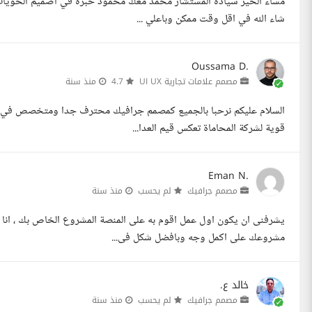
شاء الله في اقل وقت ممكن وباعلي ...
Oussama D.
مصمم علامات تجارية UI UX
4.7
منذ سنة
السلام عليكم نرحبا بالجميع كمصمم جرافيك محترف جدا ومتخصص في بناء 
قوية لشركة المحاماة تعكس قيم العدا...
Eman N.
مصمم جرافيك
لم يحسب
منذ سنة
يشرفنى ان يكون اول عمل اقوم به على المنصة المشروع الخاص بك ، انا
مشروعك على اكمل وجه وبافضل شكل فى...
خالد ع.
مصمم جرافيك
لم يحسب
منذ سنة