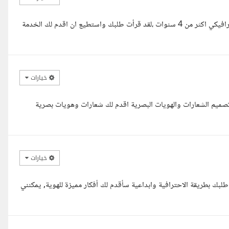
السلام عليكم استاذ محمد ،انا ديفيد مسعود خبرة في مجال التصميم الجرافيكي اكثر من 4 سنوات ،لقد قرأت طلبك واستطيع ان اقدم لك الخدمة
خيارات
صميم الشعارات والهويات البصرية اقدم لك شعارات وهويات بصرية
خيارات
بك بطريقة الاحترافية وابداعية سأقدم لك أفكار مميزة للهوية, يمكنني