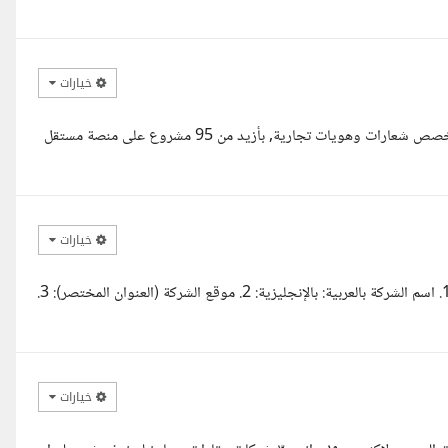
خيارات
السلام عليكم ورحمة الله وبركاته، سيد محمد. محمد القاري من المغرب ,تخصص شعارات وهويات تجارية, بأزيد من 95 مشروع على منصة مستقل
خيارات
، سأحتاج فقط إلى المعلومات التالية: --- معلومات ضرورية لبدء التصميم 1. اسم الشركة بالعربية: بالإنجليزية: 2. موقع الشركة (العنوان المختصر): 3.
خيارات