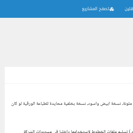
لين
تصفح المشاريع
 ملونة، نسخة ابيض واسود، نسخة بخلفية محايدة للطباعة الورقية لو كان
 تسليم ملفات الخطوط لاستخدامها داخليا في مستندات الشركة