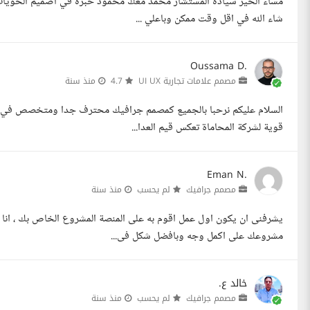
شاء الله في اقل وقت ممكن وباعلي ...
Oussama D.
مصمم علامات تجارية UI UX
4.7
منذ سنة
السلام عليكم نرحبا بالجميع كمصمم جرافيك محترف جدا ومتخصص في بناء 
قوية لشركة المحاماة تعكس قيم العدا...
Eman N.
مصمم جرافيك
لم يحسب
منذ سنة
يشرفنى ان يكون اول عمل اقوم به على المنصة المشروع الخاص بك ، انا
مشروعك على اكمل وجه وبافضل شكل فى...
خالد ع.
مصمم جرافيك
لم يحسب
منذ سنة