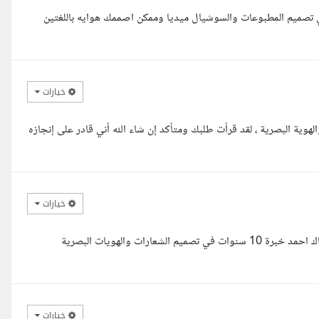
ي تصميم المطبوعات والسوشيال ميديا وممكن اصممك هوايه باللغتين
خيارات
ية البصرية ، لقد قرأت طلبك ومتأكد إن شاء الله أني قادر على إنجازه
خيارات
السلام عليكم ورحمه الله وبركاته اهلا بيك يا فندم كل عام وانتم بخير معاك احمد خبرة 10 سنوات في تصميم الشعارات والهويات البصرية
خيارات