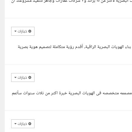
مساء الخير سياده المستشار محمد معك محمود خبره في اصميم الخويات البصريه لاكثر من ١٥ براند و٣ شركات عقارات وجاهز لتنفيذ مشروعك ان
خيارات
الهويات البصرية الراقية، أقدم رؤية متكاملة لتصميم هوية بصرية
خيارات
 مصممه متخصصه فى الهويات البصرية خبرة اكثر من ثلاث سنوات سأتمم
خيارات