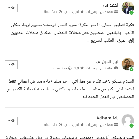
احمد س.
مهندس برمجيات
لم يحسب
منذ سنة
فكرة لتطبيق تجاري: اسم الفكرة: سوق الحي الوصف: تطبيق لربط سكان
الأحياء بالبائعين المحليين مثل محلات الخضار، المخابز، محلات التموين...
إلخ. الميزة: الطلب السريع ...
نور الدين م.
مهندس برمجيات
4.9
منذ سنة
السلام عليكم لاخذ فكره عن مهاراتي ارجو منك زياره معرض اعمالي فقط
اعتقد انني اكثر من مناسب لما تطلبه ويمكنني مساعدتك لاضافة الكثير من
الخصائص في العمل الحمد لله ...
Adham M.
مهندس برمجيات
لم يحسب
منذ سنة
السلام عليكم، أنا مطور ومهندس برمجيات بخبرة في بناء تطبيقات التجارة