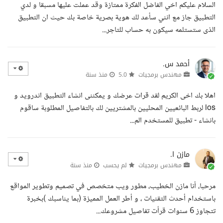
السلام عليكم اخي الفاضل الفكرة ممتازة وقد عملت عليها مسبقا و لدي
التطبيق جاز مع انني سأعد لك هوية بصرية خاصة بك حيث ان التطبيق
الذى ستستلمه سيكون به حساب للتاجر...
أحمد س.
مهندس برمجيات
5.0
منذ سنة
اهلا بك اخى الكريم لقد قرات عرضك و يمكننى انشاء التطبيق اندرويد و
ios لربط البائعيين المحليين بالمشتريين لك بالتفاصيل المطلوبة ساقوم
بانشاء - تطبيق للمستخدم الم...
مازن ا.
مهندس برمجيات
لم يحسب
منذ سنة
مرحبا، أنا مازن الخطيب، مطور ويب متخصص في تصميم وتطوير المواقع
باستخدام أحدث التقنيات ، و أطر العمل المميزة (بما يناسبك )بخبرة
تتجاوز 6 سنوات قرأت تفاصيل مشروعك...