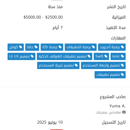
تاريخ النشر
منذ سنة
الميزانية
$2500.00 - $5000.00
مدة التنفيذ
7 أيام
المهارات
برمجة أندرويد
برمجة التطبيقات
برمجة iOS
جافا
كوتلن
Ionic
Swift
تصميم تطبيقات الهواتف الذكية
تصميم UI UX
تصميم واجهة المستخدم
تصميم تجربة المستخدم
تصميم تطبيقات
صاحب المشروع
Yuma A.
مهندس برمجيات
تاريخ التسجيل
10 يونيو 2025