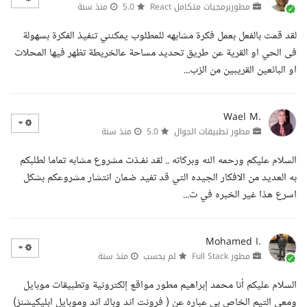
مطوربرمجيات متكامل React
5.0
منذ سنة
لقد قمت بالفعل بعمل فكرة مشابهه للمطلوب يمكنني تنفيذ الفكرة بسهولة
فى الحي او القرية عن طريق تحديد مساحة عالخريطة تظهر فيها المحلات
او البائعين القريبين من الزب...
Wael M.
مطور تطبيقات الجوال
5.0
منذ سنة
السلام عليكم ورحمه الله وبركاته .. لقد نفـذت مشروع مشابه تماما لطلبكم
به العديد من الافكار الجيده التي قد تفيد ضمان انتشار مشروعكم بشكل
اسرع هذا غير الخبره في ت...
Mohamed I.
مطور Full Stack
لم يحسب
منذ سنة
السلام عليكم أنا محمد إبراهيم مطور مواقع إلكترونية وتطبيقات موبايل
ومعي التيم الخاص بي عباره عن ( فرونت اند وباك اند وموبايل ابليكيشنز)