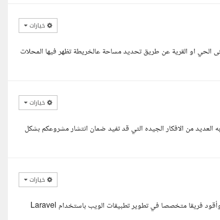
خيارات
 فى الحي او القرية عن طريق تحديد مساحة عالخريطة تظهر فيها المحلات
خيارات
 به العديد من الافكار الجيده التي قد تفيد ضمان انتشار مشروعكم بشكل
خيارات
السلام عليكم ورحمة الله وبركاته، أنا عبد الكريم العلوي، مطور Laravel، وأقود فريقا متخصصا في تطوير تطبيقات الويب باستخدام Laravel