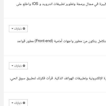
السلام عليكم ورحمه الله وبركاته اخي الكريم معاك المهندس محمد خبرة كبيرة في مجال برمجة وتطوير تطبيقات اندرويد و iOS واطلع على
خيارات
أنا خالد عمر, مطور مواقع إلكترونية وتطبيقات موبايل، ومعي فريق عمل متكامل يتكون من: مطور واجهات أمامية (Front-end) مطور قواعد
خيارات
 الإلكترونية وتطبيقات الهواتف الذكية. قرأت فكرتك لتطبيق سوق الحي،
خيارات