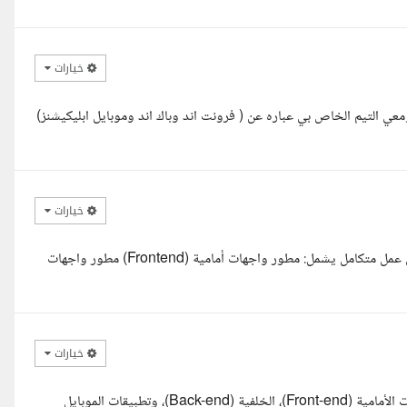
خيارات
معي التيم الخاص بي عباره عن ( فرونت اند وباك اند وموبايل ابليكيشنز)
خيارات
مرحبا، أنا عبدالقادر، مطور مواقع إلكترونية وتطبيقات موبايل، ومعي فريق عمل متكامل يشمل: مطور واجهات أمامية (Frontend) مطور واجهات
خيارات
مرحبا، أنا محمد سامي، ومعايا فريق متكامل متخصص في تطوير الواجهات الأمامية (Front-end)، الخلفية (Back-end)، وتطبيقات الموبايل