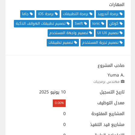
المهارات
برمجة أندرويد
برمجة التطبيقات
برمجة iOS
جافا
كوتلن
Ionic
Swift
تصميم تطبيقات الهواتف الذكية
تصميم UI UX
تصميم واجهة المستخدم
تصميم تجربة المستخدم
تصميم تطبيقات
صاحب المشروع
Yuma A.
مهندس برمجيات
تاريخ التسجيل
10 يونيو 2025
معدل التوظيف
0.00%
المشاريع المفتوحة
0
مشاريع قيد التنفيذ
0