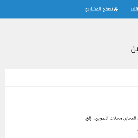
لين
تصفح المشاريع
ين
لمخابز، محلات التموين... إلخ.