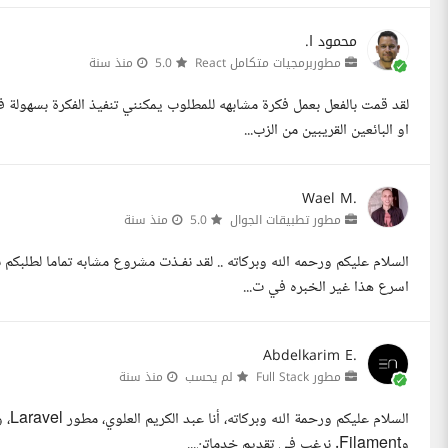
محمود ا.
مطوربرمجيات متكامل React
5.0
منذ سنة
لقد قمت بالفعل بعمل فكرة مشابهه للمطلوب يمكنني تنفيذ الفكرة بسهولة
او البائعين القريبين من الزب...
Wael M.
مطور تطبيقات الجوال
5.0
منذ سنة
السلام عليكم ورحمه الله وبركاته .. لقد نفـذت مشروع مشابه تماما لطلبكم
اسرع هذا غير الخبره في ت...
Abdelkarim E.
مطور Full Stack
لم يحسب
منذ سنة
وFilament. نرغب في تقديم خدماتن...