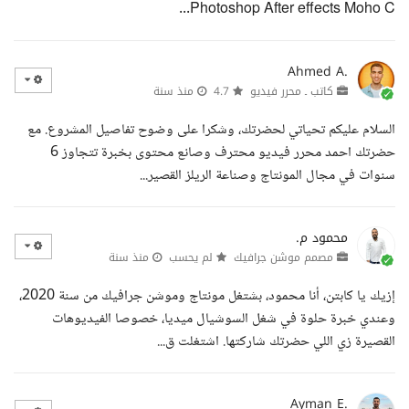
Photoshop After effects Moho C...
Ahmed A.
كاتب ـ محرر فيديو
4.7
منذ سنة
السلام عليكم تحياتي لحضرتك، وشكرا على وضوح تفاصيل المشروع. مع
حضرتك احمد محرر فيديو محترف وصانع محتوى بخبرة تتجاوز 6
سنوات في مجال المونتاج وصناعة الريلز القصير...
محمود م.
مصمم موشن جرافيك
لم يحسب
منذ سنة
إزيك يا كابتن، أنا محمود، بشتغل مونتاج وموشن جرافيك من سنة 2020،
وعندي خبرة حلوة في شغل السوشيال ميديا، خصوصا الفيديوهات
القصيرة زي اللي حضرتك شاركتها. اشتغلت ق...
Ayman E.