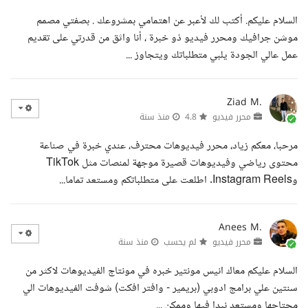
السلام عليكم. أكتب لك لأعبر عن اهتمامي بمشروعك . بصفتي مصمم
موشن جرافيك ومحرر فيديو ذو خبرة ، أنا واثق من قدرتي على تقديم
عمل عالي الجودة يلبي متطلباتك ويتجاوز ...
Ziad M.
محرر فيديو
4.8
منذ سنة
مرحبا، معكم زياد، محرر فيديوهات محترف، عندي خبرة في صناعة
محتوى رياضي وفيديوهات قصيرة موجهة لمنصات مثل TikTok
وInstagram Reels. اطلعت على متطلباتكم ومستعد تماما...
Anees M.
محرر فيديو
لم يحسب
منذ سنة
السلام عليكم معاك انيس مونتير خبره في مونتاج الفيديوهات لاكثر من
سنتين علي برامج ادوبي (بريمير - وافتر افكت) شوفت الفيديوهات الي
محتاجها ومستعد نبدا فيها وممكن ...