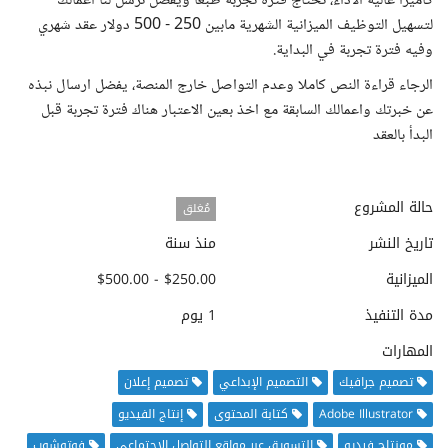
كاميرا عالية الاداء، نحتاج فترة تجربة طبعا ويفضل ترسل لنا اعمالك
لتسهيل التوظيف الميزانية الشهرية مابين 250 - 500 دولار عقد شهري
وفيه فترة تجربة في البداية.
الرجاء قراءة النص كاملا وعدم التواصل خارج المنصة، يفضل ارسال نبذه
عن خبرتك واعمالك السابقة مع اخذ بعين الاعتبار هناك فترة تجربة قبل
البدأ بالعقد
حالة المشروع
مُغلق
تاريخ النشر
منذ سنة
الميزانية
$250.00 - $500.00
مدة التنفيذ
1 يوم
المهارات
تصميم جرافيك
التصميم الإبداعي
تصميم إعلان
Adobe Illustrator
كتابة المحتوى
إنتاج الفيديو
مونتاج فيديو
التسويق عبر مواقع التواصل الاجتماعي
فوتوشوب