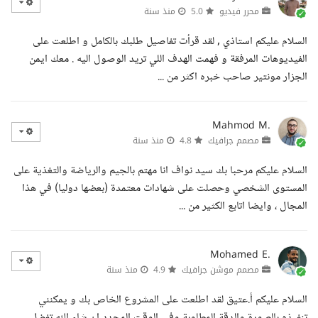
محرر فيديو
5.0
منذ سنة
السلام عليكم استاذي , لقد قرأت تفاصيل طلبك بالكامل و اطلعت على
الفيديوهات المرفقة و فهمت الهدف اللي تريد الوصول اليه . معك ايمن
الجزار مونتير صاحب خبره اكثر من ...
Mahmod M.
مصمم جرافيك
4.8
منذ سنة
السلام عليكم مرحبا بك سيد نواف انا مهتم بالجيم والرياضة والتغذية على
المستوى الشخصي وحصلت على شهادات معتمدة (بعضها دوليا) في هذا
المجال ، وايضا اتابع الكثير من ...
Mohamed E.
مصمم موشن جرافيك
4.9
منذ سنة
السلام عليكم أ.عتيق لقد اطلعت على المشروع الخاص بك و يمكنني
تنفيذه بالصورة والدقة المطلوبة وفي الوقت المحدد ان شاء الله تفضل