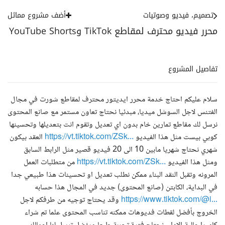
تصميم، فيديو وصوتيات
أضف مشروع مماثل
محرر فيديو محترف لمقاطع TikTok وYouTube Shorts
تفاصيل المشروع
سلام عليكم احتاج خدمة محرر ايديتور محترف لمقاطع شورت في مجال
الفتنس لاجل السوشل ميديا، مبدئيا نحتاج تعاون مستمر مع صانع المحتوى
نرسل لك مقاطع تمارين خام بدون اي تعديل وتقوم انت بتعديلها وتحسينها
كوبي بيست مثل هذا الفيديو
https://vt.tiktok.com/ZSk...
العقد بيكون
شهري نحتاج شهريا مابين 10 الى 20 فيديو قصير مثل الرابط السابق
ومثل هذا الفيديو
https://vt.tiktok.com/ZSk...
من متطلبات العمل
المرونه وتقبل النقد البناء ممكن نطلب تعديل او تحسينات هذا طبيعي جدا
في البداية، الكابتن (صانع المحتوى) جديد في المجال هذا حسابه
https://www.tiktok.com/@i...
وقد يحتاج توجيه من طرفكم لاجل
الخروج بأفضل لقطات فديوهات ممكنه تناسب المحتوى علما تم شراء