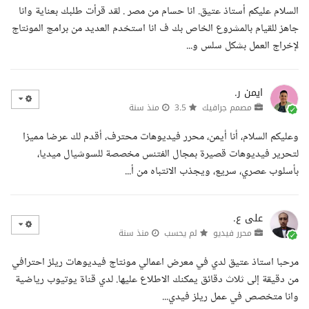
السلام عليكم أستاذ عتيق. انا حسام من مصر . لقد قرأت طلبك بعناية وانا
جاهز للقيام بالمشروع الخاص بك ف انا استخدم العديد من برامج المونتاج
لإخراج العمل بشكل سلس و...
ايمن ر.
مصمم جرافيك
3.5
منذ سنة
وعليكم السلام، أنا أيمن، محرر فيديوهات محترف، أقدم لك عرضا مميزا
لتحرير فيديوهات قصيرة بمجال الفتنس مخصصة للسوشيال ميديا،
بأسلوب عصري، سريع، ويجذب الانتباه من أ...
على ع.
محرر فيديو
لم يحسب
منذ سنة
مرحبا استاذ عتيق لدي في معرض اعمالي مونتاج فيديوهات ريلز احترافي
من دقيقة إلى ثلاث دقائق يمكنك الاطلاع عليها. لدي قناة يوتيوب رياضية
وانا متخصص في عمل ريلز فيدي...