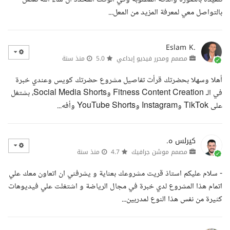
بالتواصل معي لمعرفة المزيد من المعل...
Eslam K.
مصمم ومحرر فيديو إبداعي
5.0
منذ سنة
أهلا وسهلا بحضرتك قرأت تفاصيل مشروع حضرتك كويس وعندي خبرة
في الـ Fitness Content Creation وSocial Media Shorts، بشتغل
على TikTok وInstagram وYouTube Shorts وأفه...
كيرلس ه.
مصمم موشن جرافيك
4.7
منذ سنة
- سلام عليكم استاذ قريت مشروعك بعناية و يشرفني ان اتعاون معك علي
اتمام هذا المشروع لدي خبرة في مجال الرياضة و اشتغلت علي فيديوهات
كثيرة من نفس هذا النوع لمدربين...