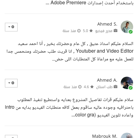
باستخدام أحدث إصدارات Adobe Premiere ...
Ahmed S.
محرر فيديو
5.0
منذ سنة
السلام عليكم استاذ عتيق , كل عام وحضرتك بخير , أنا احمد سعيد
Youtuber and Video Editor , انا قريت طلب حضرتك ومتحمس جدا
للعمل عليه مع مراعاة كل المتطلبات اللى حض...
Ahmed A.
طب اسنان
4.6
منذ سنة
سلام عليكم قرات تفاصيل المشروع بعنايه واستطيع تنفيذ المطلوب
باحترافيه وجوده عاليه ساقوم بعمل كافه متطلبات الفيديو بدايه من intro
واعاده تلوين الفيديو (color gra...
Mabrouk M.