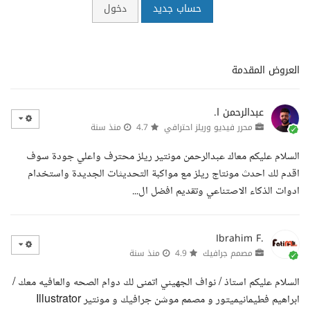
حساب جديد
دخول
العروض المقدمة
عبدالرحمن ا.
محرر فيديو وريلز احترافي
4.7
منذ سنة
السلام عليكم معاك عبدالرحمن مونتير ريلز محترف واعلي جودة سوف
اقدم لك احدث مونتاج ريلز مع مواكبة التحديثات الجديدة واستخدام
ادوات الذكاء الاصتناعي وتقديم افضل ال...
Ibrahim F.
مصمم جرافيك
4.9
منذ سنة
السلام عليكم استاذ / نواف الجهيني اتمنى لك دوام الصحه والعافيه معك /
ابراهيم فطيمانيميتور و مصمم موشن جرافيك و مونتير Illustrator