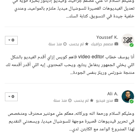
وعليكم السلام أنا علي، مصمم جرافيك وفيديو إديتور بخبرة قوية في
تعديل الفيديوهات القصيرة للسوشيال ميديا. ملتزم بالمواعيد، وعندي
خلفية جيدة في التسويق، كتابة السك...
Youssef K.
مصمم جرافيك
لم يحسب
منذ سنة
أنا يوسف خطاب video editor فاهم كويس إزاي أقدم الفيديو بالشكل
اللي يخلي الجمهور يتفاعل يتابع، ويحب المحتوى. إيه اللي أقدر أقدمه لك
منتجة شورتس وريلز بنفس الجودة...
Ali A.
محرر فيديو
لم يحسب
منذ سنة
وعليكم السلام ورحمة الله وبركاته، معكم علي مونتير محترف ومتخصص
في تحرير فيديوهات قصيرة موجهة للسوشيال ميديا، ويسعدني التقديم
لهذا المشروع الواعد مع الكابتن. لدي...