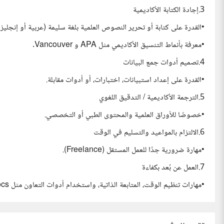
3.إجادة الكتابة الأكاديمية
•القدرة على كتابة أو تحرير النصوص العلمية بلغة سليمة (عربية أو إنجليزي
•معرفة بأنماط التنسيق الأكاديمي مثل APA و Vancouver.
4.تصميم أدوات جمع البيانات
•القدرة على إعداد استبيانات، اختبارات، أو أدوات مقابلة.
5.الترجمة الأكاديمية / التدقيق اللغوي
•خصوصًا للأوراق العلمية والمحتوى الطبي أو التخصصي.
6.الالتزام بالمواعيد والتسليم في الوقت
•مهارة ضرورية جدًا للعمل المستقل (Freelance).
7.العمل عن بُعد بكفاءة
•مهارات تنظيم الوقت، المتابعة الذاتية، واستخدام أدوات التعاون مثل Google Docs وZoom