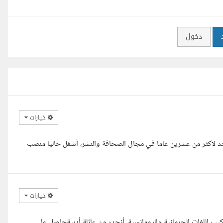
دخول
خيارات
تد لأكثر من عشرين عاما في مجال الصحافة والنشر، أشغل حاليا منصب
خيارات
كيب اللغات الجرمانية والرومانسية. أنحدر من عائلة أدبيةحاصل علي