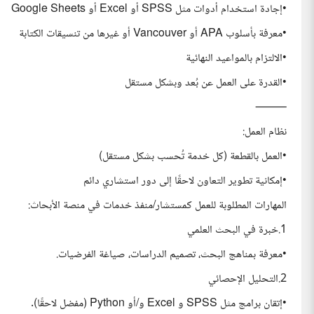
•إجادة استخدام أدوات مثل SPSS أو Excel أو Google Sheets
•معرفة بأسلوب APA أو Vancouver أو غيرها من تنسيقات الكتابة
•الالتزام بالمواعيد النهائية
•القدرة على العمل عن بُعد وبشكل مستقل
⸻
نظام العمل:
•العمل بالقطعة (كل خدمة تُحسب بشكل مستقل)
•إمكانية تطوير التعاون لاحقًا إلى دور استشاري دائم
المهارات المطلوبة للعمل كمستشار/منفذ خدمات في منصة الأبحاث:
1.خبرة في البحث العلمي
•معرفة بمناهج البحث، تصميم الدراسات، صياغة الفرضيات.
2.التحليل الإحصائي
•إتقان برامج مثل SPSS و Excel و/أو Python (مفضل لاحقًا).