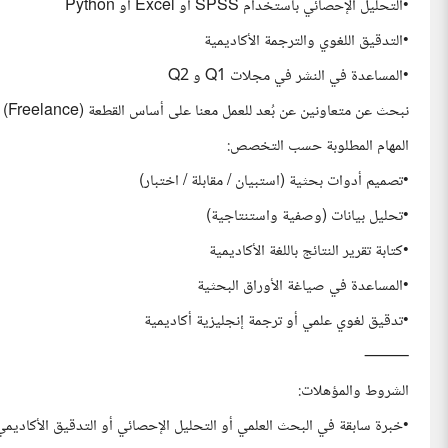
•التحليل الإحصائي باستخدام SPSS أو Excel أو Python
•التدقيق اللغوي والترجمة الأكاديمية
•المساعدة في النشر في مجلات Q1 و Q2
نبحث عن متعاونين عن بُعد للعمل معنا على أساس القطعة (Freelance) ضمن بيئة مرنة واحترافية
المهام المطلوبة حسب التخصص:
•تصميم أدوات بحثية (استبيان / مقابلة / اختبار)
•تحليل بيانات (وصفية واستنتاجية)
•كتابة تقرير النتائج باللغة الأكاديمية
•المساعدة في صياغة الأوراق البحثية
•تدقيق لغوي علمي أو ترجمة إنجليزية أكاديمية
⸻
الشروط والمؤهلات:
•خبرة سابقة في البحث العلمي أو التحليل الإحصائي أو التدقيق الأكاديمي