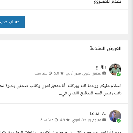
تقدم للمشروع
حساب جديد
العروض المقدمة
رزق ع.
مدقق لغوي محرر أدبي
5.0
منذ سنة
السلام عليكم ورحمة الله وبركاته، أنا مدقق لغوي وكاتب صحفي بخبرة تم
نائب رئيس قسم التدقيق اللغوي في...
Louai A.
مترجم وباحث لغوي
4.9
منذ سنة
مرحبا أنا لوي، مترجم و كاتب شبح وباحث أكاديمي باللغات التوليدية وترا