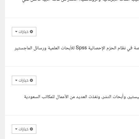
خيارات
السلام عليكم ورحمة الله، معك ميس العران محللة بيانات إحصائية متخصصة في نظام الحزم الإحصائية Spss للأبحاث العلمية ورسائل الماجستير
خيارات
تير، وأبحاث النشر، ونفذت العديد من الأعمال للمكاتب السعودية
خيارات