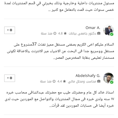
مسئول مشتريات داخلية وخارجية وذلك بخبرتي في قسم المشتريات لمدة
خمس سنوات حيث قمت بالتعامل مع كثير ...
Omar A.
دكتور جامعى بيانات
4.8
منذ سنة
السلام عليكم اخى الكريم بصفتى مستقل مميز نفذت 37مشروع على
مستقل ووسريع جدا فى البحث عن الاشياء عبر الانترنت ,بالاضافة لكونى
مستشار تعليمى بنقابة المخترعين المصر...
Abdelshafy G.
محاسب ومحلل مالي
4.4
منذ سنة
استاذ خالد كل عام وحضرتك طيب مع حضرتك عبدالشافى محاسب خبره
١٧ سنه ولدى خبره فى مجال المشتريات والتواصل مع الموردين حيث لدى
خبره أيضا فى حسابات الموردين لقد قرأت...