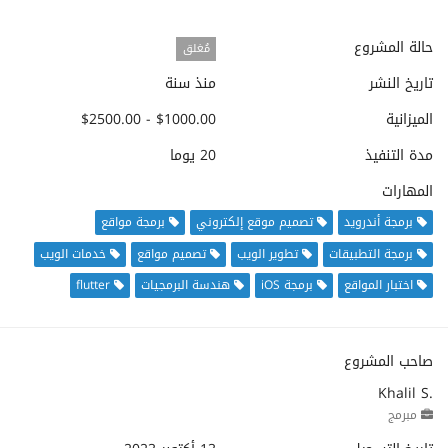
حالة المشروع
مُغلق
تاريخ النشر
منذ سنة
الميزانية
$1000.00 - $2500.00
مدة التنفيذ
20 يوما
المهارات
برمجة أندرويد
تصميم موقع إلكتروني
برمجة مواقع
برمجة التطبيقات
تطوير الويب
تصميم مواقع
خدمات الويب
اختبار المواقع
برمجة iOS
هندسة البرمجيات
flutter
صاحب المشروع
Khalil S.
مبرمج