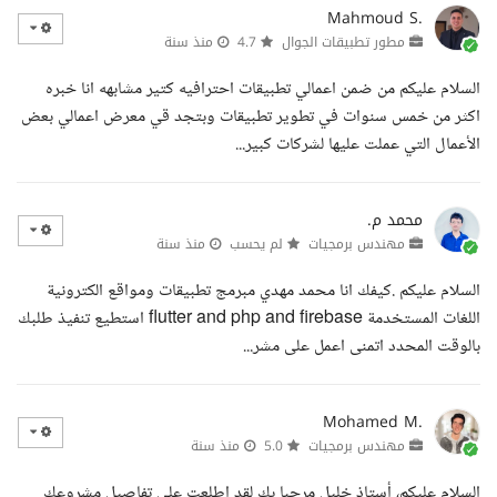
Mahmoud S.
مطور تطبيقات الجوال
4.7
منذ سنة
السلام عليكم من ضمن اعمالي تطبيقات احترافيه كتير مشابهه انا خبره
اكثر من خمس سنوات في تطوير تطبيقات وبتجد قي معرض اعمالي بعض
الأعمال التي عملت عليها لشركات كبير...
محمد م.
مهندس برمجيات
لم يحسب
منذ سنة
السلام عليكم .كيفك انا محمد مهدي مبرمج تطبيقات ومواقع الكترونية
اللغات المستخدمة flutter and php and firebase استطيع تنفيذ طلبك
بالوقت المحدد اتمنى اعمل على مشر...
Mohamed M.
مهندس برمجيات
5.0
منذ سنة
السلام عليكم، أستاذ خليل مرحبا بك لقد اطلعت على تفاصيل مشروعك