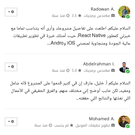
Radowan A.
مهندس برمجيات
3.5
منذ سنة
السلام عليكم، اطلعت على تفاصيل مشروعك وأرى أنه يتناسب تماما مع
خبرتي كمطور React Native، حيث أمتلك خبرة في تطوير تطبيقات
عالية الجودة ومتجاوبة لمنصتي iOS وAndro...
Abdelrahman I.
مهندس برمجيات
5.0
منذ سنة
السلام عليكم أ. خليل، عارف إن في كتير قدموا على المشروع لأنه شامل
ومفيد، لكن حابب أوضح إني مختلف عنهم، والفرق الحقيقي في الأعمال
اللي نفذتها والنتائج اللي حققته...
Mohamed A.
تطوير تطيقات الموبيل
لم يحسب
منذ سنة