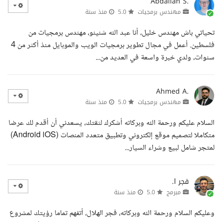
Abdallah S.
مهندس برمجيات
5.0
منذ سنة
تحياتي باش مهندس خليل، أنا عبد الله شنينو، مهندس برمجيات من
فلسطين. أعمل في مجال تطوير برمجيات الويب والموبايل منذ أكثر من 4
سنوات، ولدي خبرة واسعة في العديد من...
Ahmed A.
مهندس برمجيات
5.0
منذ سنة
السلام عليكم ورحمة الله وبركاته أشكرك لثقتك، يسعدني أن أقدم لك عرضا
متكاملا لتصميم موقع إلكتروني وتطبيق متعدد المنصات (Android iOS)
لمتجر شامل لبيع وشراء السيار...
فجر ا.
مبرمج
5.0
منذ سنة
وعليكم السلام ورحمة الله وبركاته، فجر الهلال، أتفهم تماما رؤيتك لمشروع