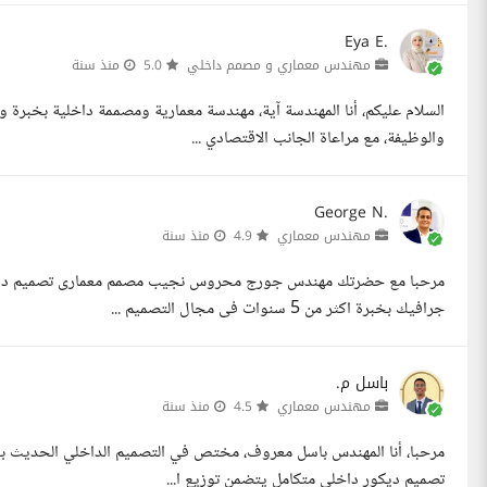
Eya E.
مهندس معماري و مصمم داخلي
5.0
منذ سنة
السلام عليكم، أنا المهندسة آية، مهندسة معمارية ومصممة داخلية بخبرة
والوظيفة، مع مراعاة الجانب الاقتصادي ...
George N.
مهندس معماري
4.9
منذ سنة
جرافيك بخبرة اكثر من 5 سنوات فى مجال التصميم ...
باسل م.
مهندس معماري
4.5
منذ سنة
تصميم ديكور داخلي متكامل يتضمن توزيع ا...