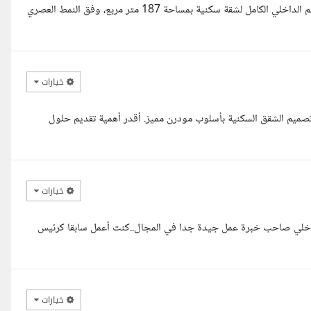
مرحبا استاذى الكريم يشرفني أن أقدم لكم هذا العرض لتولي مهمة التصميم الداخلي الكامل لشقة سكنية بمساحة 187 متر مربع، وفق النمط العصري
خيارات
 تصميم الشقق السكنية بأسلوب مودرن مميز. أقدر أهمية تقديم حلول
خيارات
 داخلي صاحب خبرة عمل جيدة جدا في المجال..كنت أعمل سابقا كرئيس
خيارات