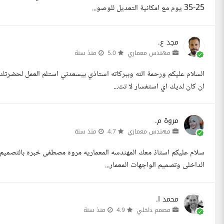
25-35 يوم مع امكانية التعديل للوصو...
مجد ع.
مهندس معماري
5.0
منذ سنة
السلام عليكم ورحمة الله وببركاته استاذي بيسعدني استلم العمل لحضرتك 
ان كان لديك اي استفسار لا تت...
مروة م.
مهندس معماري
4.7
منذ سنة
الداخلى وتصميم الواجهات المعمار...
محمد ا.
مصمم داخلي
4.9
منذ سنة