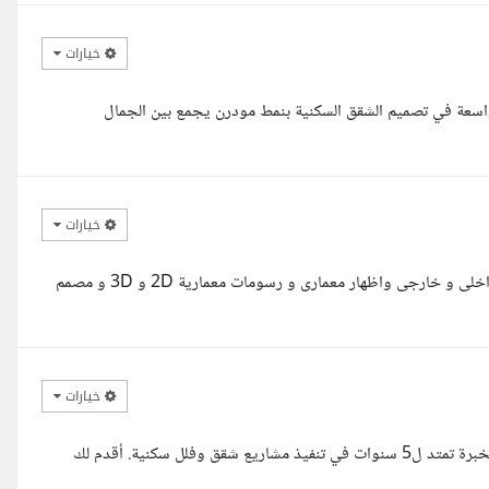
خيارات
 واسعة في تصميم الشقق السكنية بنمط مودرن يجمع بين الجمال
خيارات
مرحبا مع حضرتك مهندس جورج محروس نجيب مصمم معمارى تصميم داخلى و خارجى واظهار معمارى و رسومات معمارية 2D و 3D و مصمم
خيارات
مرحبا، أنا المهندس باسل معروف، مختص في التصميم الداخلي الحديث بخبرة تمتد ل5 سنوات في تنفيذ مشاريع شقق وفلل سكنية. أقدم لك