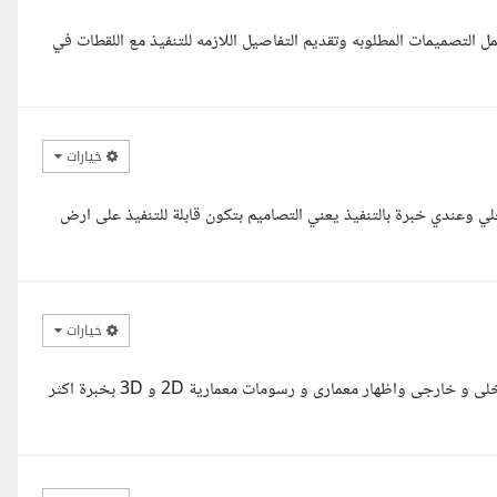
 التصميمات المطلوبه وتقديم التفاصيل اللازمه للتنفيذ مع اللقطات في
خيارات
بالتصميم الخارجي والداخلي وعندي خبرة بالتنفيذ يعني التصاميم بتكون قابلة للتنفيذ على ارض
خيارات
مرحبا مع حضرتك المهندسه مارينا عنتر نجيب مصممه معماريه تصميم داخلى و خارجى واظهار معمارى و رسومات معمارية 2D و 3D بخبرة اكثر