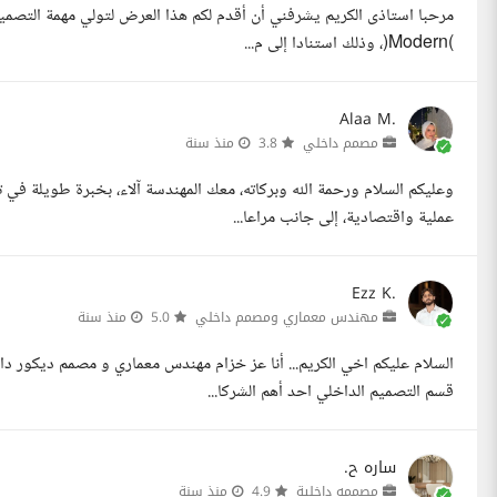
)Modern(، وذلك استنادا إلى م...
Alaa M.
مصمم داخلي
3.8
منذ سنة
وعليكم السلام ورحمة الله وبركاته، معك المهندسة آلاء، بخبرة طويلة في
عملية واقتصادية، إلى جانب مراعا...
Ezz K.
مهندس معماري ومصمم داخلي
5.0
منذ سنة
السلام عليكم اخي الكريم... أنا عز خزام مهندس معماري و مصمم ديكور
قسم التصميم الداخلي احد أهم الشركا...
ساره ح.
مصممه داخلية
4.9
منذ سنة