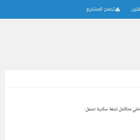
لين
تصفح المشاريع
لي متكامل لشقة سكنية تشمل: