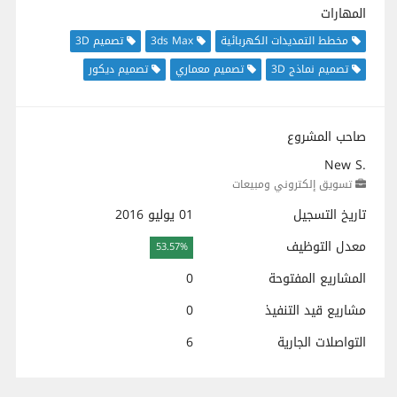
المهارات
مخطط التمديدات الكهربائية
3ds Max
تصميم 3D
تصميم نماذج 3D
تصميم معماري
تصميم ديكور
صاحب المشروع
New S.
تسويق إلكتروني ومبيعات
تاريخ التسجيل
01 يوليو 2016
معدل التوظيف
53.57%
المشاريع المفتوحة
0
مشاريع قيد التنفيذ
0
التواصلات الجارية
6