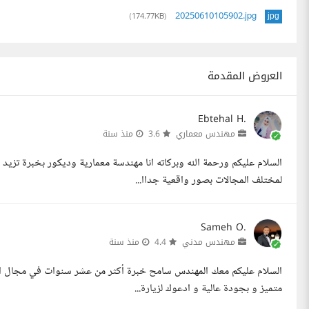
20250610105902.jpg
(174.77KB)
jpg
العروض المقدمة
Ebtehal H.
مهندس معماري
3.6
منذ سنة
لمختلف المجالات بصور واقعية جداا...
Sameh O.
مهندس مدني
4.4
منذ سنة
السلام عليكم معك المهندس سامح خبرة أكثر من عشر سنوات في مجال الد
متميز و بجودة عالية و ادعوك لزيارة...