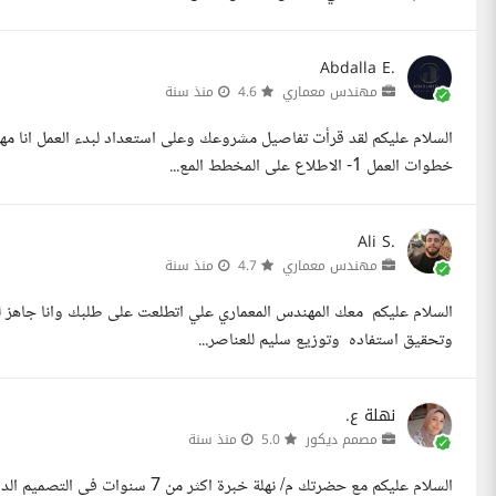
Abdalla E.
مهندس معماري
4.6
منذ سنة
خطوات العمل 1- الاطلاع على المخطط المع...
Ali S.
مهندس معماري
4.7
منذ سنة
السلام عليكم معك المهندس المعماري علي اتطلعت على طلبك وانا جاهز 
وتحقيق استفاده وتوزيع سليم للعناصر...
نهلة ع.
مصمم ديكور
5.0
منذ سنة
السلام عليكم مع حضرتك م/ نهلة خب